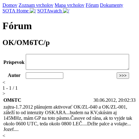
Domov
Zoznam vrcholov
Mapa vrcholov
Fórum
Dokumenty
SOTA Home
SOTAwatch
Fórum
OK/OM6TC/p
Príspevok
Autor
<
1 - 1 / 1
>
OM6TC
30.06.2012, 20:02:33
zajtra-1.7.2012 plánujem aktivovať OK/ZL-040 a OK/ZL-001,
záleží to od intenzity OSKARA...budem na KV,skúsim aj
145MHz, mám GP na toto pásmo.Časove od rána, ak to vyjde tak
okolo 0600 UTC, teda okolo 0800 LEČ....Držte palce a volajte...
Jozef....
<