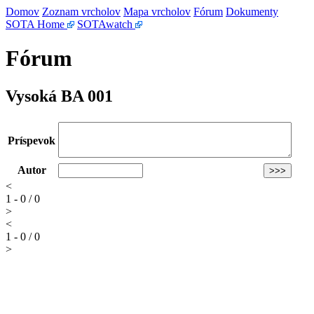
Domov
Zoznam vrcholov
Mapa vrcholov
Fórum
Dokumenty
SOTA Home
SOTAwatch
Fórum
Vysoká BA 001
Príspevok
Autor
<
1 - 0 / 0
>
<
1 - 0 / 0
>