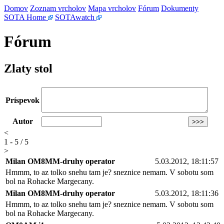
Domov
Zoznam vrcholov
Mapa vrcholov
Fórum
Dokumenty
SOTA Home
SOTAwatch
Fórum
Zlaty stol
Príspevok
Autor
<
1 - 5 / 5
>
Milan OM8MM-druhy operator
5.03.2012, 18:11:57
Hmmm, to az tolko snehu tam je? sneznice nemam. V sobotu som
bol na Rohacke Margecany.
Milan OM8MM-druhy operator
5.03.2012, 18:11:36
Hmmm, to az tolko snehu tam je? sneznice nemam. V sobotu som
bol na Rohacke Margecany.