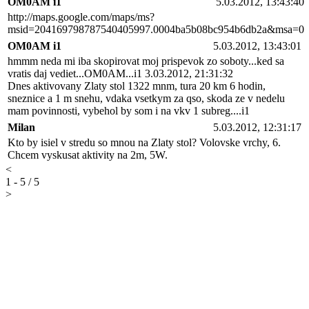
OM0AM i1
5.03.2012, 13:43:40
http://maps.google.com/maps/ms?
msid=204169798787540405997.0004ba5b08bc954b6db2a&msa=0
OM0AM i1
5.03.2012, 13:43:01
hmmm neda mi iba skopirovat moj prispevok zo soboty...ked sa
vratis daj vediet...OM0AM...i1 3.03.2012, 21:31:32
Dnes aktivovany Zlaty stol 1322 mnm, tura 20 km 6 hodin,
sneznice a 1 m snehu, vdaka vsetkym za qso, skoda ze v nedelu
mam povinnosti, vybehol by som i na vkv 1 subreg....i1
Milan
5.03.2012, 12:31:17
Kto by isiel v stredu so mnou na Zlaty stol? Volovske vrchy, 6.
Chcem vyskusat aktivity na 2m, 5W.
<
1 - 5 / 5
>