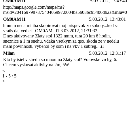
OM0AM i1
5.03.2012, 13:43:40
http://maps.google.com/maps/ms?
msid=204169798787540405997.0004ba5b08bc954b6db2a&msa=0
OM0AM i1
5.03.2012, 13:43:01
hmmm neda mi iba skopirovat moj prispevok zo soboty...ked sa
vratis daj vediet...OM0AM...i1 3.03.2012, 21:31:32
Dnes aktivovany Zlaty stol 1322 mnm, tura 20 km 6 hodin,
sneznice a 1 m snehu, vdaka vsetkym za qso, skoda ze v nedelu
mam povinnosti, vybehol by som i na vkv 1 subreg....i1
Milan
5.03.2012, 12:31:17
Kto by isiel v stredu so mnou na Zlaty stol? Volovske vrchy, 6.
Chcem vyskusat aktivity na 2m, 5W.
<
1 - 5 / 5
>