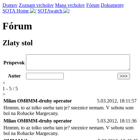
Domov
Zoznam vrcholov
Mapa vrcholov
Fórum
Dokumenty
SOTA Home
SOTAwatch
Fórum
Zlaty stol
Príspevok
Autor
<
1 - 5 / 5
>
Milan OM8MM-druhy operator
5.03.2012, 18:11:57
Hmmm, to az tolko snehu tam je? sneznice nemam. V sobotu som
bol na Rohacke Margecany.
Milan OM8MM-druhy operator
5.03.2012, 18:11:36
Hmmm, to az tolko snehu tam je? sneznice nemam. V sobotu som
bol na Rohacke Margecany.