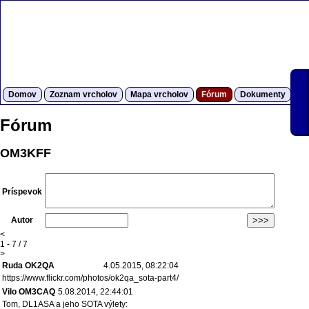
Domov
Zoznam vrcholov
Mapa vrcholov
Fórum
Dokumenty
S
Fórum
OM3KFF
Príspevok
Autor
<
1 - 7 / 7
>
Ruda OK2QA
4.05.2015, 08:22:04
https://www.flickr.com/photos/ok2qa_sota-part4/
Vilo OM3CAQ
5.08.2014, 22:44:01
Tom, DL1ASA a jeho SOTA výlety: