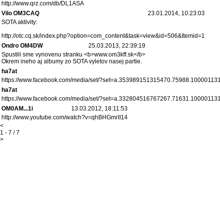
http://www.qrz.com/db/DL1ASA
Vilo OM3CAQ
23.01.2014, 10:23:03
SOTA aktivity:
http://otc.cq.sk/index.php?option=com_content&task=view&id=506&Itemid=1
Ondro OM4DW
25.03.2013, 22:39:19
Spustili sme vynovenu stranku <b>www.om3kff.sk</b>
Okrem ineho aj albumy zo SOTA vyletov nasej partie.
ha7at
https://www.facebook.com/media/set/?set=a.353989151315470.75988.100001
ha7at
https://www.facebook.com/media/set/?set=a.332804516767267.71631.1000011
OM0AM...1i
13.03.2012, 18:11:53
http://www.youtube.com/watch?v=qhBHGmrII14
<
1 - 7 / 7
>