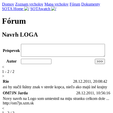
Domov
Zoznam vrcholov
Mapa vrcholov
Fórum
Dokumenty
SOTA Home
SOTAwatch
Fórum
Navrh LOGA
Príspevok
Autor
<
1 - 2 / 2
>
Rio
28.12.2011, 20:08:42
asi by stačil štátny znak v strede kopca, niečo ako majú iné krajny
OM7JN Jarda
28.12.2011, 10:56:16
Novy navrh na Logo som umiestnil na miju stranku celkom dole ...
http://om7jn.szm.sk
<
1 - 2 / 2