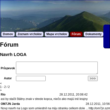
Domov
Zoznam vrcholov
Mapa vrcholov
Fórum
Dokumenty
S
Fórum
Navrh LOGA
Príspevok
Autor
<
1 - 2 / 2
>
Rio
28.12.2011, 20:08:42
asi by stačil štátny znak v strede kopca, niečo ako majú iné krajny
OM7JN Jarda
28.12.2011, 10:56
Novy navrh na Logo som umiestnil na miju stranku celkom dole ... http://om7jn.szm