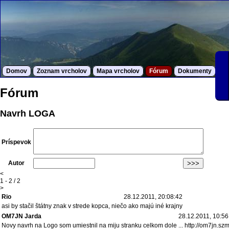
Domov
Zoznam vrcholov
Mapa vrcholov
Fórum
Dokumenty
S
Fórum
Navrh LOGA
Príspevok
Autor
<
1 - 2 / 2
>
Rio
28.12.2011, 20:08:42
asi by stačil štátny znak v strede kopca, niečo ako majú iné krajny
OM7JN Jarda
28.12.2011, 10:56
Novy navrh na Logo som umiestnil na miju stranku celkom dole ... http://om7jn.szm