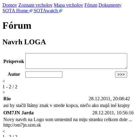
Domov
Zoznam vrcholov
Mapa vrcholov
Fórum
Dokumenty
SOTA Home
SOTAwatch
Fórum
Navrh LOGA
Príspevok
Autor
<
1 - 2 / 2
>
Rio
28.12.2011, 20:08:42
asi by stačil štátny znak v strede kopca, niečo ako majú iné krajny
OM7JN Jarda
28.12.2011, 10:56:16
Novy navrh na Logo som umiestnil na miju stranku celkom dole ...
http://om7jn.szm.sk
<
1 - 2 / 2