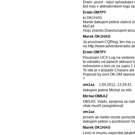
Erwin: pozor - kdyz uploadujes s
ted mas v aktivatorskem logu sp
Erwin OM7PY
to:OK1HAG
Marek dakujem pekne ulahcil si
MyCall
moju znacku.Doporucujem pouzi
Marek OK1HAG
Ja pouzivam CQRlog, ten ma v p
na http://www.adventureradio.d
Erwin OM7PY
Pouzivam UCX-Log na vedenie s
to odradilo od dalsich aktivacii
nehovorim o tom ze na zapis 1 Q
To iste je v pripade Chasers al
Poprosil by som OK-OM stanice o
?
om1ax
1.04.2012, 13:29:41
dakujem pekne Michal za info
Michal OM6AZ
OM1AX: Vlado, spojenia sa nahrá
však musíš zaregistrovať
om1ax
prosim ak niekto mozte pomozte 
dakujem pekne s pozdravom V
Marek OK1HAG
Lovci si muzou zapocitat jakyko