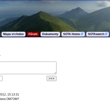
Mapa vrcholov
Fórum
Dokumenty
SOTA Home
SOTAwatch
A
2012, 15:13:31
 Milana OM7OM?