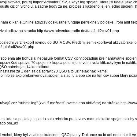
voji aktivaci, pouzij Import Activator CSV, a kdyz log spojeni, ktera jsi udelal jako 
oustu cizich vrcholu, a zadne body za ne, protoze z kazdeho je jen jedno spojeni, h
 nam klikanie.Online adi2csv odskusane funguje perfektne.v polozke From adif fie
vat.odkaz na stranku http://www.adventureradio.de/data/adi2csv01.php
osledni verzi export rovnou do SOTA CSV. Predtim jsem exportoval aktivatorske lo
e/data/adi2csv01.php
pojenia ale bohuzial nepasuje format CSV ktory pozaduju pre nahravanie spojen
 kopcov.Ked spravis 70 spojeni z kopca potom je to velmi vela klikacky kym to naklik
SO potrebujes 14 krat kliknut.
e nastastie za 1 den sa da spravit 20 QSO a to uz nejak naklikame.
 info ze ako prekonvertovat spojenia z adifu alebo cbr na ten csv subor ktory poz
vajú cez "submit log" (zvolíš možnosť lovec alebo aktivátor) na stránke http://www
mi kde sa posielaju qso do sota rebricka pre lovcov mam niekolko spojeni tak by s
lado om1ax
li vrchol, ktery byl v case uskutecneni QSO platny. Dokonce na to ani nemusi mit 