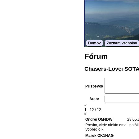
Domov
Zoznam vrcholov
Fórum
Chasers-Lovci SOT
Príspevok
Autor
<
1 - 12 / 12
>
Ondrej OM4DW
28.05.
Prosim, viete niekto email na
Vopred dik.
Marek OK1HAG