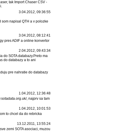
chaser, tak Import Chaser CSV -
i.
3.04.2012, 09:36:55
ld som napisal QTH a v polozke
3.04.2012, 08:12:41
gy pres ADIF a online konvertor
2.04.2012, 09:43:34
ia do SOTA databazy.Preto ma
as do databazy a to ani
aduju pre nahratie do databazy
1.04.2012, 12:36:48
.sotadata.org.uk/, najprv sa tam
1.04.2012, 10:01:53
om to chcel da do rebricka
13.12.2011, 13:55:24
ve sve zemi SOTA asociaci, muzou