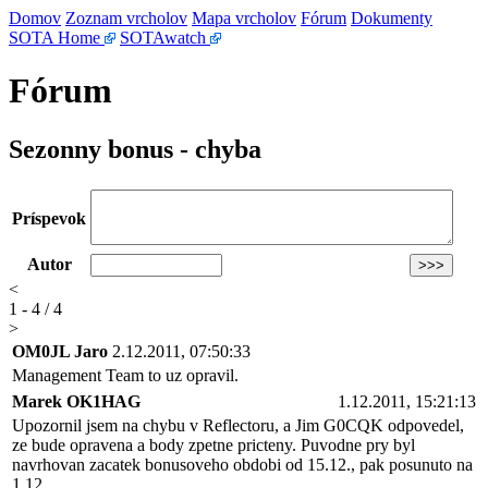
Domov
Zoznam vrcholov
Mapa vrcholov
Fórum
Dokumenty
SOTA Home
SOTAwatch
Fórum
Sezonny bonus - chyba
Príspevok
Autor
<
1 - 4 / 4
>
OM0JL Jaro
2.12.2011, 07:50:33
Management Team to uz opravil.
Marek OK1HAG
1.12.2011, 15:21:13
Upozornil jsem na chybu v Reflectoru, a Jim G0CQK odpovedel,
ze bude opravena a body zpetne pricteny. Puvodne pry byl
navrhovan zacatek bonusoveho obdobi od 15.12., pak posunuto na
1.12.