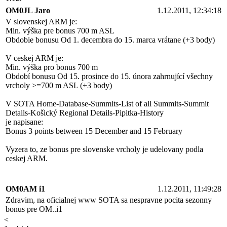
OM0JL Jaro
1.12.2011, 12:34:18
V slovenskej ARM je:
Min. výška pre bonus 700 m ASL
Obdobie bonusu Od 1. decembra do 15. marca vrátane (+3 body)
V ceskej ARM je:
Min. výška pro bonus 700 m
Období bonusu Od 15. prosince do 15. února zahrnující všechny
vrcholy >=700 m ASL (+3 body)
V SOTA Home-Database-Summits-List of all Summits-Summit
Details-Košický Regional Details-Pipitka-History
je napisane:
Bonus 3 points between 15 December and 15 February
Vyzera to, ze bonus pre slovenske vrcholy je udelovany podla
ceskej ARM.
OM0AM i1
1.12.2011, 11:49:28
Zdravim, na oficialnej www SOTA sa nespravne pocita sezonny
bonus pre OM..i1
<