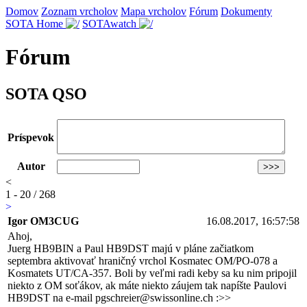
Domov
Zoznam vrcholov
Mapa vrcholov
Fórum
Dokumenty
SOTA Home
SOTAwatch
Fórum
SOTA QSO
Príspevok
Autor
<
1 - 20 / 268
>
Igor OM3CUG
16.08.2017, 16:57:58
Ahoj,
Juerg HB9BIN a Paul HB9DST majú v pláne začiatkom
septembra aktivovať hraničný vrchol Kosmatec OM/PO-078 a
Kosmatets UT/CA-357. Boli by veľmi radi keby sa ku nim pripojil
niekto z OM soťákov, ak máte niekto záujem tak napíšte Paulovi
HB9DST na e-mail pgschreier@swissonline.ch :>>