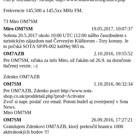
Frekvencie 145,500 a 145,5xx MHz FM.
73 Miro OM7SM
Miro OM7SM
19.05.2017, 10:07:37
Sobota 20.5.2017 okolo 10:00 UTC (12:00 nášho času)budem s
turistickým zájazdom nad Červeným Kláštorom - Trzy koruny. Je
to poľská SOTA SP/PI-002 kn09ej 983 m.
OM7AZB
2.10.2016, 19:55:52
Pre OM7SM, vďaka za info Miro, už čakám od 26.9. na doručenie
tlačenej verzie. :-)
Zdenko OM7AZB
OM7SM
1.10.2016, 06:32:34
Pre OM7AZB, Zdenko pozri http://www.sota-
shop.co.uk/proddetail.php?prod=Activator
Zvoľ si napr. poslať cez email. Potom budeš aj zverejnený v Sota
News.
Miro OM7SM
OM7SM
26.09.2016, 17:27:21
Gratulujem Zdenkovi OM7AZB, ktorý prekročil hranicu 1000
aktivátoských bodov !!!