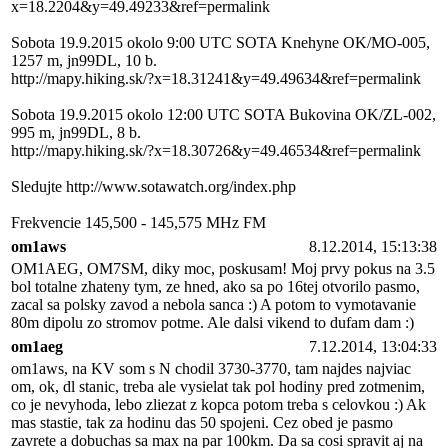
x=18.2204&y=49.49233&ref=permalink
Sobota 19.9.2015 okolo 9:00 UTC SOTA Knehyne OK/MO-005,
1257 m, jn99DL, 10 b.
http://mapy.hiking.sk/?x=18.31241&y=49.49634&ref=permalink
Sobota 19.9.2015 okolo 12:00 UTC SOTA Bukovina OK/ZL-002,
995 m, jn99DL, 8 b.
http://mapy.hiking.sk/?x=18.30726&y=49.46534&ref=permalink
Sledujte http://www.sotawatch.org/index.php
Frekvencie 145,500 - 145,575 MHz FM
om1aws
8.12.2014, 15:13:38
OM1AEG, OM7SM, diky moc, poskusam! Moj prvy pokus na 3.5
bol totalne zhateny tym, ze hned, ako sa po 16tej otvorilo pasmo,
zacal sa polsky zavod a nebola sanca :) A potom to vymotavanie
80m dipolu zo stromov potme. Ale dalsi vikend to dufam dam :)
om1aeg
7.12.2014, 13:04:33
om1aws, na KV som s N chodil 3730-3770, tam najdes najviac
om, ok, dl stanic, treba ale vysielat tak pol hodiny pred zotmenim,
co je nevyhoda, lebo zliezat z kopca potom treba s celovkou :) Ak
mas stastie, tak za hodinu das 50 spojeni. Cez obed je pasmo
zavrete a dobuchas sa max na par 100km. Da sa cosi spravit aj na