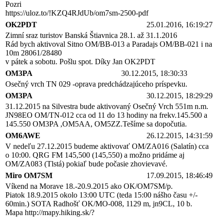
Pozri
https://uloz.to/!KZQ4RJdUb/om7sm-2500-pdf
OK2PDT
25.01.2016, 16:19:27
Zimní sraz turistov Banská Štiavnica 28.1. až 31.1.2016
Rád bych aktivoval Sitno OM/BB-013 a Paradajs OM/BB-021 i na
10m 28061/28480
v pátek a sobotu. Pošlu spot. Díky Jan OK2PDT
OM3PA
30.12.2015, 18:30:33
Osečný vrch TN 029 -oprava predchádzajúceho príspevku.
OM3PA
30.12.2015, 18:29:29
31.12.2015 na Silvestra bude aktivovaný Osečný Vrch 551m n.m.
JN98EO OM/TN-012 cca od 11 do 13 hodiny na frekv.145.500 a
145.550 OM3PA ,OM5AA, OM5ZZ.Tešíme sa dopočutia.
OM6AWE
26.12.2015, 14:31:59
V nedeľu 27.12.2015 budeme aktivovať OM/ZA016 (Salatín) cca
o 10:00. QRG FM 145,500 (145,550) a možno pridáme aj
OM/ZA083 (Tlstá) pokiaľ bude počasie zhovievavé.
Miro OM7SM
17.09.2015, 18:46:49
Víkend na Morave 18.-20.9.2015 ako OK/OM7SM/p.
Piatok 18.9.2015 okolo 13:00 UTC (teda 15:00 nášho času +/-
60min.) SOTA Radhošť OK/MO-008, 1129 m, jn9CL, 10 b.
Mapa http://mapy.hiking.sk/?