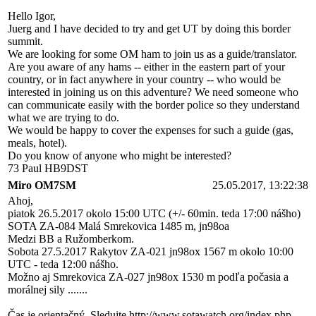
Hello Igor,
Juerg and I have decided to try and get UT by doing this border
summit.
We are looking for some OM ham to join us as a guide/translator.
Are you aware of any hams -- either in the eastern part of your
country, or in fact anywhere in your country -- who would be
interested in joining us on this adventure? We need someone who
can communicate easily with the border police so they understand
what we are trying to do.
We would be happy to cover the expenses for such a guide (gas,
meals, hotel).
Do you know of anyone who might be interested?
73 Paul HB9DST
Miro OM7SM
25.05.2017, 13:22:38
Ahoj,
piatok 26.5.2017 okolo 15:00 UTC (+/- 60min. teda 17:00 nášho)
SOTA ZA-084 Malá Smrekovica 1485 m, jn98oa
Medzi BB a Ružomberkom.
Sobota 27.5.2017 Rakytov ZA-021 jn98ox 1567 m okolo 10:00
UTC - teda 12:00 nášho.
Možno aj Smrekovica ZA-027 jn98ox 1530 m podľa počasia a
morálnej sily .......
Čas je orientačný. Sledujte http://www.sotawatch.org/index.php