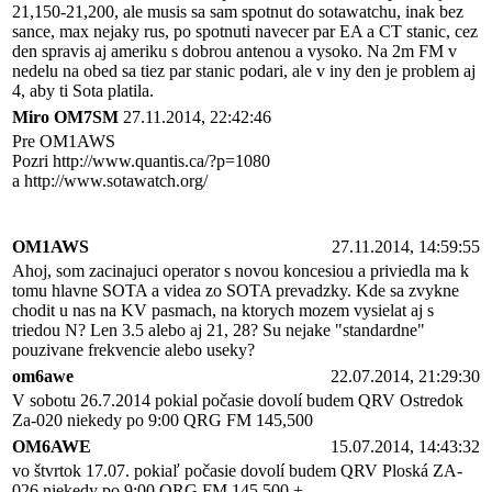
21,150-21,200, ale musis sa sam spotnut do sotawatchu, inak bez
sance, max nejaky rus, po spotnuti navecer par EA a CT stanic, cez
den spravis aj ameriku s dobrou antenou a vysoko. Na 2m FM v
nedelu na obed sa tiez par stanic podari, ale v iny den je problem aj
4, aby ti Sota platila.
Miro OM7SM
27.11.2014, 22:42:46
Pre OM1AWS
Pozri http://www.quantis.ca/?p=1080
a http://www.sotawatch.org/
OM1AWS
27.11.2014, 14:59:55
Ahoj, som zacinajuci operator s novou koncesiou a priviedla ma k
tomu hlavne SOTA a videa zo SOTA prevadzky. Kde sa zvykne
chodit u nas na KV pasmach, na ktorych mozem vysielat aj s
triedou N? Len 3.5 alebo aj 21, 28? Su nejake "standardne"
pouzivane frekvencie alebo useky?
om6awe
22.07.2014, 21:29:30
V sobotu 26.7.2014 pokial počasie dovolí budem QRV Ostredok
Za-020 niekedy po 9:00 QRG FM 145,500
OM6AWE
15.07.2014, 14:43:32
vo štvrtok 17.07. pokiaľ počasie dovolí budem QRV Ploská ZA-
026 niekedy po 9:00.QRG FM 145,500 +-