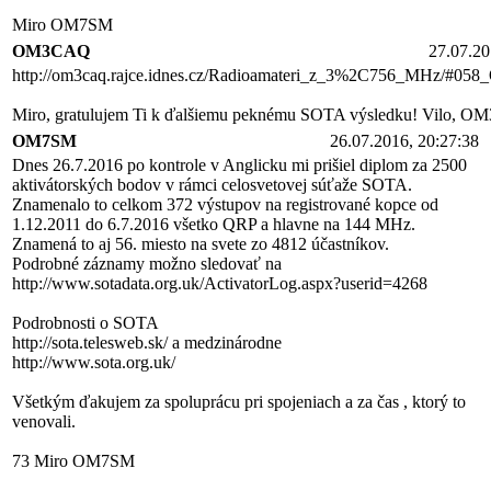
Miro OM7SM
OM3CAQ
27.07.20
http://om3caq.rajce.idnes.cz/Radioamateri_z_3%2C756_MHz/#05
Miro, gratulujem Ti k ďalšiemu peknému SOTA výsledku! Vilo, 
OM7SM
26.07.2016, 20:27:38
Dnes 26.7.2016 po kontrole v Anglicku mi prišiel diplom za 2500
aktivátorských bodov v rámci celosvetovej súťaže SOTA.
Znamenalo to celkom 372 výstupov na registrované kopce od
1.12.2011 do 6.7.2016 všetko QRP a hlavne na 144 MHz.
Znamená to aj 56. miesto na svete zo 4812 účastníkov.
Podrobné záznamy možno sledovať na
http://www.sotadata.org.uk/ActivatorLog.aspx?userid=4268
Podrobnosti o SOTA
http://sota.telesweb.sk/ a medzinárodne
http://www.sota.org.uk/
Všetkým ďakujem za spoluprácu pri spojeniach a za čas , ktorý to
venovali.
73 Miro OM7SM