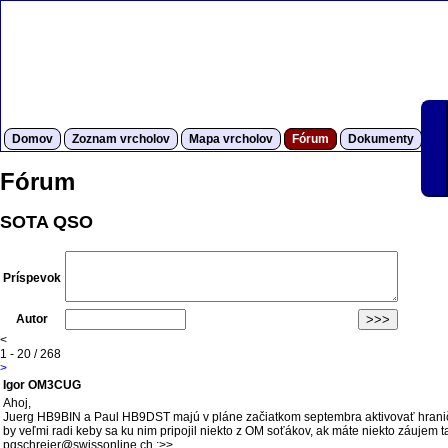
Domov
Zoznam vrcholov
Mapa vrcholov
Fórum
Dokumenty
S
Fórum
SOTA QSO
Príspevok
Autor
<
1 - 20 / 268
>
Igor OM3CUG
Ahoj,
Juerg HB9BIN a Paul HB9DST majú v pláne začiatkom septembra aktivovať hrani
by veľmi radi keby sa ku nim pripojil niekto z OM soťákov, ak máte niekto záujem
pgschreier@swissonline.ch :>>