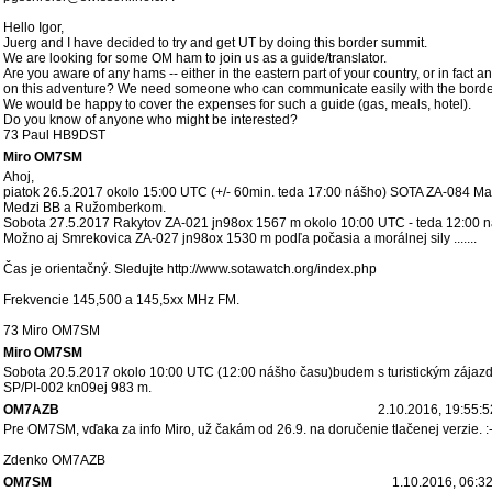
Hello Igor,
Juerg and I have decided to try and get UT by doing this border summit.
We are looking for some OM ham to join us as a guide/translator.
Are you aware of any hams -- either in the eastern part of your country, or in fact 
on this adventure? We need someone who can communicate easily with the border 
We would be happy to cover the expenses for such a guide (gas, meals, hotel).
Do you know of anyone who might be interested?
73 Paul HB9DST
Miro OM7SM
Ahoj,
piatok 26.5.2017 okolo 15:00 UTC (+/- 60min. teda 17:00 nášho) SOTA ZA-084 M
Medzi BB a Ružomberkom.
Sobota 27.5.2017 Rakytov ZA-021 jn98ox 1567 m okolo 10:00 UTC - teda 12:00 n
Možno aj Smrekovica ZA-027 jn98ox 1530 m podľa počasia a morálnej sily .......
Čas je orientačný. Sledujte http://www.sotawatch.org/index.php
Frekvencie 145,500 a 145,5xx MHz FM.
73 Miro OM7SM
Miro OM7SM
Sobota 20.5.2017 okolo 10:00 UTC (12:00 nášho času)budem s turistickým zájaz
SP/PI-002 kn09ej 983 m.
OM7AZB
2.10.2016, 19:55:5
Pre OM7SM, vďaka za info Miro, už čakám od 26.9. na doručenie tlačenej verzie. :-
Zdenko OM7AZB
OM7SM
1.10.2016, 06:3