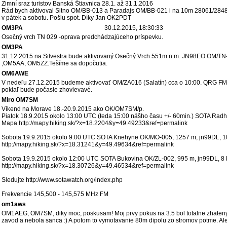
Zimní sraz turistov Banská Štiavnica 28.1. až 31.1.2016
Rád bych aktivoval Sitno OM/BB-013 a Paradajs OM/BB-021 i na 10m 28061/284
v pátek a sobotu. Pošlu spot. Díky Jan OK2PDT
OM3PA
30.12.2015, 18:30:33
Osečný vrch TN 029 -oprava predchádzajúceho príspevku.
OM3PA
31.12.2015 na Silvestra bude aktivovaný Osečný Vrch 551m n.m. JN98EO OM/TN-
,OM5AA, OM5ZZ.Tešíme sa dopočutia.
OM6AWE
V nedeľu 27.12.2015 budeme aktivovať OM/ZA016 (Salatín) cca o 10:00. QRG FM
pokiaľ bude počasie zhovievavé.
Miro OM7SM
Víkend na Morave 18.-20.9.2015 ako OK/OM7SM/p.
Piatok 18.9.2015 okolo 13:00 UTC (teda 15:00 nášho času +/- 60min.) SOTA Rad
Mapa http://mapy.hiking.sk/?x=18.2204&y=49.49233&ref=permalink
Sobota 19.9.2015 okolo 9:00 UTC SOTA Knehyne OK/MO-005, 1257 m, jn99DL, 10
http://mapy.hiking.sk/?x=18.31241&y=49.49634&ref=permalink
Sobota 19.9.2015 okolo 12:00 UTC SOTA Bukovina OK/ZL-002, 995 m, jn99DL, 8 
http://mapy.hiking.sk/?x=18.30726&y=49.46534&ref=permalink
Sledujte http://www.sotawatch.org/index.php
Frekvencie 145,500 - 145,575 MHz FM
om1aws
OM1AEG, OM7SM, diky moc, poskusam! Moj prvy pokus na 3.5 bol totalne zhateny t
zavod a nebola sanca :) A potom to vymotavanie 80m dipolu zo stromov potme. Ale