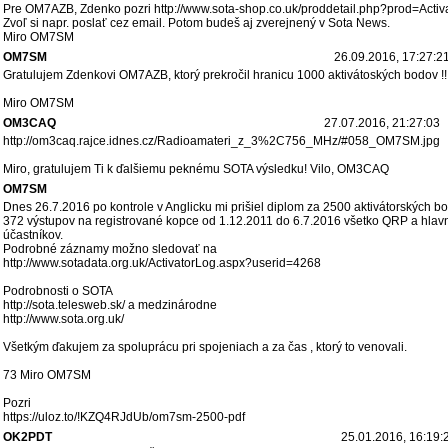
Pre OM7AZB, Zdenko pozri http://www.sota-shop.co.uk/proddetail.php?prod=Activ
Zvoľ si napr. poslať cez email. Potom budeš aj zverejnený v Sota News.
Miro OM7SM
OM7SM
26.09.2016, 17:27:2
Gratulujem Zdenkovi OM7AZB, ktorý prekročil hranicu 1000 aktivátoských bodov !!
Miro OM7SM
OM3CAQ
27.07.2016, 21:27:03
http://om3caq.rajce.idnes.cz/Radioamateri_z_3%2C756_MHz/#058_OM7SM.jpg
Miro, gratulujem Ti k ďalšiemu peknému SOTA výsledku! Vilo, OM3CAQ
OM7SM
Dnes 26.7.2016 po kontrole v Anglicku mi prišiel diplom za 2500 aktivátorských 
372 výstupov na registrované kopce od 1.12.2011 do 6.7.2016 všetko QRP a hlav
účastníkov.
Podrobné záznamy možno sledovať na
http://www.sotadata.org.uk/ActivatorLog.aspx?userid=4268
Podrobnosti o SOTA
http://sota.telesweb.sk/ a medzinárodne
http://www.sota.org.uk/
Všetkým ďakujem za spoluprácu pri spojeniach a za čas , ktorý to venovali.
73 Miro OM7SM
Pozri
https://uloz.to/!KZQ4RJdUb/om7sm-2500-pdf
OK2PDT
25.01.2016, 16:19: