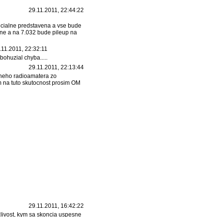
29.11.2011, 22:44:22
icialne predstavena a vse bude
etne a na 7.032 bude pileup na
.11.2011, 22:32:11
bohuzial chyba.....
29.11.2011, 22:13:44
dneho radioamatera zo
 na tuto skutocnost prosim OM
29.11.2011, 16:42:22
zlivost, kym sa skoncia uspesne