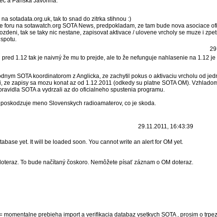
ec a Panska Javorina.
na sotadata.org.uk, tak to snad do zitrka stihnou :)
ve foru na sotawatch.org SOTA News, predpokladam, ze tam bude nova asociace of
pozdeni, tak se taky nic nestane, zapisovat aktivace / ulovene vrcholy se muze i zp
 spotu.
29
pred 1.12 tak je naivný že mu to prejde, ale to že nefunguje nahlasenie na 1.12 je 
nym SOTA koordinatorom z Anglicka, ze zachytil pokus o aktivaciu vrcholu od je
, ze zapisy sa mozu konat az od 1.12.2011 (odkedy su platne SOTA OM). Vzhladom
pravidla SOTA a vydrzali az do oficialneho spustenia programu.
 poskodzuje meno Slovenskych radioamaterov, co je skoda.
29.11.2011, 16:43:39
tabase yet. It will be loaded soon. You cannot write an alert for OM yet.
doteraz. To bude načítaný čoskoro. Nemôžete písať záznam o OM doteraz.
= momentalne prebieha import a verifikacia databaz vsetkych SOTA , prosim o trpe