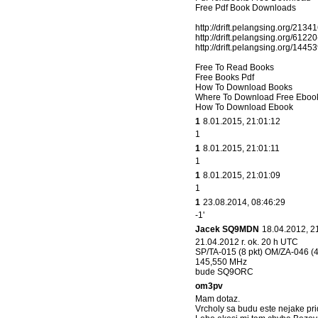
Free Pdf Book Downloads
http://drift.pelangsing.org/213
http://drift.pelangsing.org/612
http://drift.pelangsing.org/144
Free To Read Books
Free Books Pdf
How To Download Books
Where To Download Free Eboo
How To Download Ebook
1
8.01.2015, 21:01:12
1
1
8.01.2015, 21:01:11
1
1
8.01.2015, 21:01:09
1
1
23.08.2014, 08:46:29
-1'
Jacek SQ9MDN
18.04.2012, 2
21.04.2012 r. ok. 20 h UTC
SP/TA-015 (8 pkt) OM/ZA-046 (4
145,550 MHz
bude SQ9ORC
om3pv
Mam dotaz.
Vrcholy sa budu este nejake prid