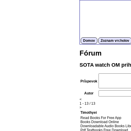
Domov
Zoznam vrcholov
Fórum
SOTA watch OM prih
Príspevok
Autor
<
1 - 13 / 13
>
Timothyei
Read Books For Free App
Books Download Online
Downloadable Audio Books Lib
Pdf Textbooks Free Download