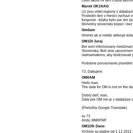
Lebo akosi mi tam chyba Bezov
Marek OK1HAG
Uz jsou videt regiony v databazi 
Posledni den v mesici vychazi 
fungovat - kdyby bylo par dni z
libovolny slovensky kopec i bez
Om0am
Hmmm ak si niekto aktivuje kotu 
OM1DI Juraj
Bol som informovany medzinarod
Slovenska. Boli sme upozorneni
radioamaterov, aby dodrziavali 
Podobne porusovanie pravidiel
73, Dakujem.
OM0AM
Hello Ivan,
The data for OM is not on the da
Dobrý deň, Ivan,
Dáta pre OM nie je v databáze 
(Preložila Google Translate)
vy 73
Andy, MM0FMF
OM1DK Dano
Vrcholy su platne od 1.12.2011 