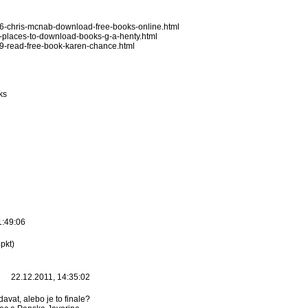
416-chris-mcnab-download-free-books-online.html
20-places-to-download-books-g-a-henty.html
539-read-free-book-karen-chance.html
ks
1:49:06
pkt)
22.12.2011, 14:35:02
avat, alebo je to finale?