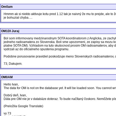
Om0am
Hmmm ak si niekto aktivuje kotu pred 1.12 tak je naivný že mu to prejde, ale to
je bohuzial chyba.....
OM1DI Juraj
Bol som informovany medzinarodnym SOTA koordinatorom z Anglicka, ze zachytil
jedneho radioamatera zo Slovenska. Boli sme upozorneni, ze zapisy sa mozu k
platne SOTA OM). Vzhladom na tuto skutocnost prosim OM radioamaterov, aby d
vydrzali az do oficialneho spustenia programu.
Podobne porusovanie pravidiel poskodzuje meno Slovenskych radioamaterov, c
73, Dakujem.
OM0AM
Hello Ivan,
The data for OM is not on the database yet. It will be loaded soon. You cannot wri
Dobrý deň, Ivan,
Dáta pre OM nie je v databáze doteraz. To bude načítaný čoskoro. Nemôžete p
(Preložila Google Translate)
vy 73