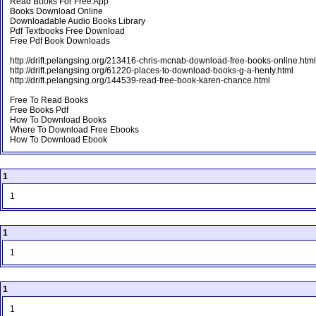
Read Books For Free App
Books Download Online
Downloadable Audio Books Library
Pdf Textbooks Free Download
Free Pdf Book Downloads
http://drift.pelangsing.org/213416-chris-mcnab-download-free-books-online.html
http://drift.pelangsing.org/61220-places-to-download-books-g-a-henty.html
http://drift.pelangsing.org/144539-read-free-book-karen-chance.html
Free To Read Books
Free Books Pdf
How To Download Books
Where To Download Free Ebooks
How To Download Ebook
1
1
1
1
1
1