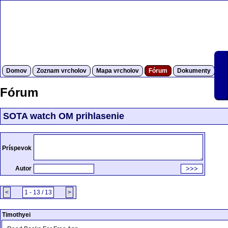
Domov
Zoznam vrcholov
Mapa vrcholov
Fórum
Dokumenty
S
Fórum
SOTA watch OM prihlasenie
Príspevok
Autor
<
1 - 13 / 13
>
Timothyei