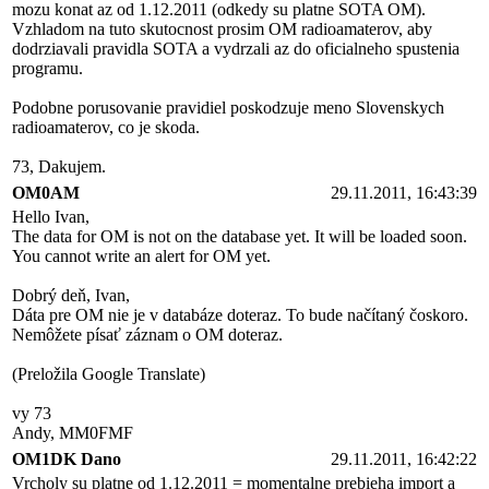
mozu konat az od 1.12.2011 (odkedy su platne SOTA OM).
Vzhladom na tuto skutocnost prosim OM radioamaterov, aby
dodrziavali pravidla SOTA a vydrzali az do oficialneho spustenia
programu.
Podobne porusovanie pravidiel poskodzuje meno Slovenskych
radioamaterov, co je skoda.
73, Dakujem.
OM0AM
29.11.2011, 16:43:39
Hello Ivan,
The data for OM is not on the database yet. It will be loaded soon.
You cannot write an alert for OM yet.
Dobrý deň, Ivan,
Dáta pre OM nie je v databáze doteraz. To bude načítaný čoskoro.
Nemôžete písať záznam o OM doteraz.
(Preložila Google Translate)
vy 73
Andy, MM0FMF
OM1DK Dano
29.11.2011, 16:42:22
Vrcholy su platne od 1.12.2011 = momentalne prebieha import a