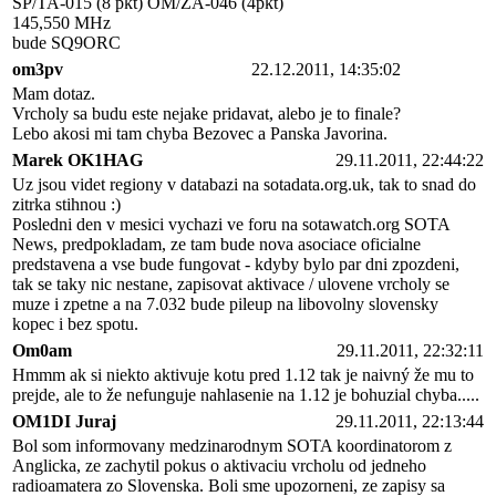
SP/TA-015 (8 pkt) OM/ZA-046 (4pkt)
145,550 MHz
bude SQ9ORC
om3pv
22.12.2011, 14:35:02
Mam dotaz.
Vrcholy sa budu este nejake pridavat, alebo je to finale?
Lebo akosi mi tam chyba Bezovec a Panska Javorina.
Marek OK1HAG
29.11.2011, 22:44:22
Uz jsou videt regiony v databazi na sotadata.org.uk, tak to snad do
zitrka stihnou :)
Posledni den v mesici vychazi ve foru na sotawatch.org SOTA
News, predpokladam, ze tam bude nova asociace oficialne
predstavena a vse bude fungovat - kdyby bylo par dni zpozdeni,
tak se taky nic nestane, zapisovat aktivace / ulovene vrcholy se
muze i zpetne a na 7.032 bude pileup na libovolny slovensky
kopec i bez spotu.
Om0am
29.11.2011, 22:32:11
Hmmm ak si niekto aktivuje kotu pred 1.12 tak je naivný že mu to
prejde, ale to že nefunguje nahlasenie na 1.12 je bohuzial chyba.....
OM1DI Juraj
29.11.2011, 22:13:44
Bol som informovany medzinarodnym SOTA koordinatorom z
Anglicka, ze zachytil pokus o aktivaciu vrcholu od jedneho
radioamatera zo Slovenska. Boli sme upozorneni, ze zapisy sa