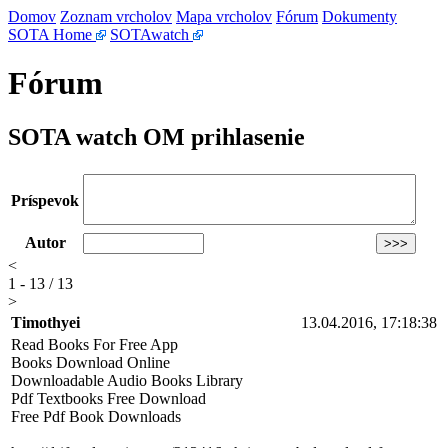
Domov
Zoznam vrcholov
Mapa vrcholov
Fórum
Dokumenty
SOTA Home
SOTAwatch
Fórum
SOTA watch OM prihlasenie
Príspevok
Autor
<
1 - 13 / 13
>
Timothyei
13.04.2016, 17:18:38
Read Books For Free App
Books Download Online
Downloadable Audio Books Library
Pdf Textbooks Free Download
Free Pdf Book Downloads