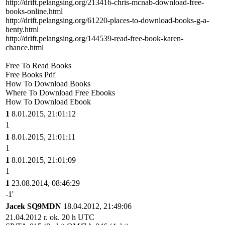
http://drift.pelangsing.org/213416-chris-mcnab-download-free-
books-online.html
http://drift.pelangsing.org/61220-places-to-download-books-g-a-
henty.html
http://drift.pelangsing.org/144539-read-free-book-karen-
chance.html
Free To Read Books
Free Books Pdf
How To Download Books
Where To Download Free Ebooks
How To Download Ebook
1
8.01.2015, 21:01:12
1
1
8.01.2015, 21:01:11
1
1
8.01.2015, 21:01:09
1
1
23.08.2014, 08:46:29
-1'
Jacek SQ9MDN
18.04.2012, 21:49:06
21.04.2012 r. ok. 20 h UTC