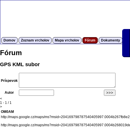
Domov
Zoznam vrcholov
Mapa vrcholov
Fórum
Dokumenty
S
Fórum
GPS KML subor
Príspevok
Autor
<
1 - 1 / 1
>
OM0AM
http://maps.google.cz/maps/ms?msid=204169798787540405997.0004b267fb8
http://maps.google.cz/maps/ms?msid=204169798787540405997.0004b268019