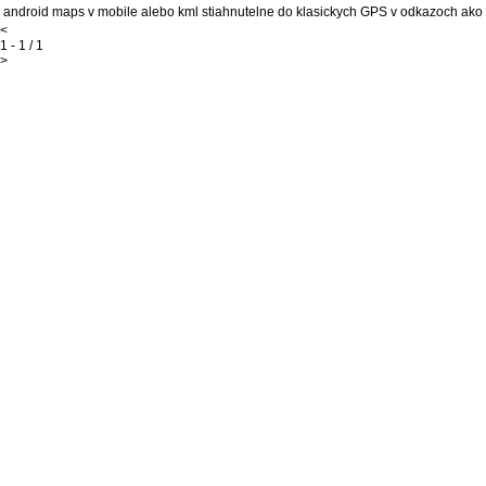
android maps v mobile alebo kml stiahnutelne do klasickych GPS v odkazoch a
<
1 - 1 / 1
>