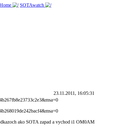
 Home
SOTAwatch
23.11.2011, 16:05:31
004b267fb8e23733c2e3&msa=0
004b268019de242bacf4&msa=0
 v odkazoch ako SOTA zapad a vychod i1 OM0AM