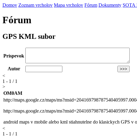
Domov
Zoznam vrcholov
Mapa vrcholov
Fórum
Dokumenty
SOTA
Fórum
GPS KML subor
Príspevok
Autor
<
1 - 1 / 1
>
OM0AM
http://maps.google.cz/maps/ms?msid=204169798787540405997.0
http://maps.google.cz/maps/ms?msid=204169798787540405997.0
android maps v mobile alebo kml stiahnutelne do klasickych GPS
<
1 - 1 / 1