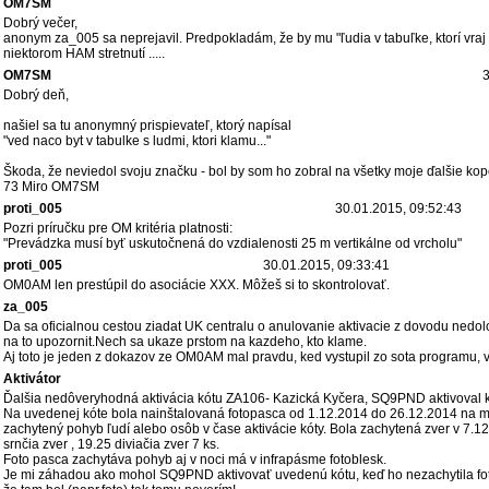
OM7SM
Dobrý večer,
anonym za_005 sa neprejavil. Predpokladám, že by mu "ľudia v tabuľke, ktorí vraj 
niektorom HAM stretnutí .....
OM7SM
3
Dobrý deň,
našiel sa tu anonymný prispievateľ, ktorý napísal
"ved naco byt v tabulke s ludmi, ktori klamu..."
Škoda, že neviedol svoju značku - bol by som ho zobral na všetky moje ďalšie kop
73 Miro OM7SM
proti_005
30.01.2015, 09:52:43
Pozri príručku pre OM kritéria platnosti:
"Prevádzka musí byť uskutočnená do vzdialenosti 25 m vertikálne od vrcholu"
proti_005
30.01.2015, 09:33:41
OM0AM len prestúpil do asociácie XXX. Môžeš si to skontrolovať.
za_005
Da sa oficialnou cestou ziadat UK centralu o anulovanie aktivacie z dovodu nedo
na to upozornit.Nech sa ukaze prstom na kazdeho, kto klame.
Aj toto je jeden z dokazov ze OM0AM mal pravdu, ked vystupil zo sota programu, ved
Aktivátor
Ďalšia nedôveryhodná aktivácia kótu ZA106- Kazická Kyčera, SQ9PND aktivoval 
Na uvedenej kóte bola nainštalovaná fotopasca od 1.12.2014 do 26.12.2014 na mo
zachytený pohyb ľudí alebo osôb v čase aktivácie kóty. Bola zachytená zver v 7.12
srnčia zver , 19.25 diviačia zver 7 ks.
Foto pasca zachytáva pohyb aj v noci má v infrapásme fotoblesk.
Je mi záhadou ako mohol SQ9PND aktivovať uvedenú kótu, keď ho nezachytila fotop