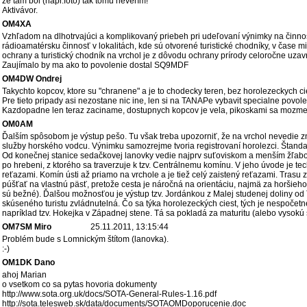
že tam bol (napr.foto) tak tomu neverím!
Aktivávor.
OM4XA
Vzhľadom na dlhotrvajúci a komplikovaný priebeh pri udeľovaní výnimky na činn
rádioamatérsku činnosť v lokalitách, kde sú otvorené turistické chodníky, v čase 
ochrany a turistický chodník na vrchol je z dôvodu ochrany prírody celoročne uz
Zaujímalo by ma ako to povolenie dostal SQ9MDF
OM4DW Ondrej
Takychto kopcov, ktore su "chranene" a je to chodecky teren, bez horolezeckych c
Pre tieto pripady asi nezostane nic ine, len si na TANAPe vybavit specialne povole
Kazdopadne len teraz zaciname, dostupnych kopcov je vela, pikoskami sa mozme
OM0AM
Ďalším spôsobom je výstup pešo. Tu však treba upozorniť, že na vrchol nevedie zn
služby horského vodcu. Výnimku samozrejme tvoria registrovaní horolezci. Štand
Od konečnej stanice sedačkovej lanovky vedie najprv suťoviskom a menším žľabo
po hrebeni, z ktorého sa traverzuje k tzv. Centrálnemu komínu. V jeho úvode je te
reťazami. Komín ústi až priamo na vrchole a je tiež celý zaistený reťazami. Tras
púšťať na vlastnú päsť, pretože cesta je náročná na orientáciu, najmä za horšie
sú bežné). Ďalšou možnosťou je výstup tzv. Jordánkou z Malej studenej doliny od T
skúseného turistu zvládnutelná. Čo sa týka horolezeckých ciest, tých je nespočet
napríklad tzv. Hokejka v Západnej stene. Tá sa pokladá za maturitu (alebo vysokú 
OM7SM Miro
25.11.2011, 13:15:44
Problém bude s Lomnickým štítom (lanovka).
:-)
OM1DK Dano
ahoj Marian
o vsetkom co sa pytas hovoria dokumenty
http://www.sota.org.uk/docs/SOTA-General-Rules-1.16.pdf
http://sota.telesweb.sk/data/documents/SOTAOMDoporucenie.doc