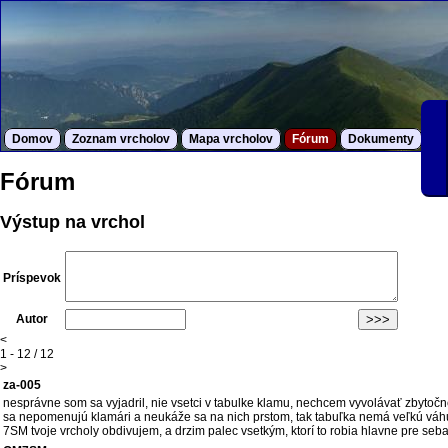
Domov
Zoznam vrcholov
Mapa vrcholov
Fórum
Dokumenty
S
Fórum
Výstup na vrchol
Príspevok
Autor
<
1 - 12 / 12
>
za-005
nesprávne som sa vyjadril, nie vsetci v tabulke klamu, nechcem vyvolávať zbytočn
sa nepomenujú klamári a neukáže sa na nich prstom, tak tabuľka nemá veľkú váhu. 
7SM tvoje vrcholy obdivujem, a drzim palec vsetkým, ktorí to robia hlavne pre seb