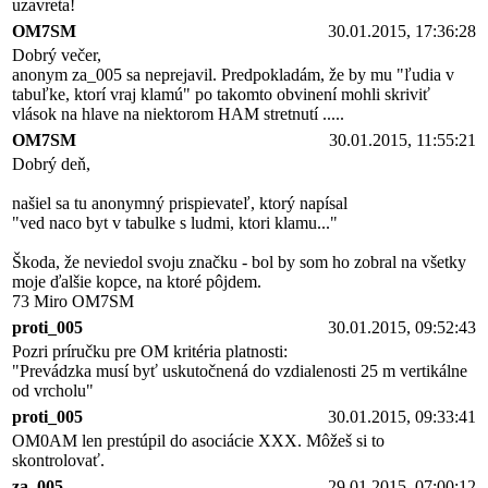
uzavreta!
OM7SM
30.01.2015, 17:36:28
Dobrý večer,
anonym za_005 sa neprejavil. Predpokladám, že by mu "ľudia v
tabuľke, ktorí vraj klamú" po takomto obvinení mohli skriviť
vlások na hlave na niektorom HAM stretnutí .....
OM7SM
30.01.2015, 11:55:21
Dobrý deň,
našiel sa tu anonymný prispievateľ, ktorý napísal
"ved naco byt v tabulke s ludmi, ktori klamu..."
Škoda, že neviedol svoju značku - bol by som ho zobral na všetky
moje ďalšie kopce, na ktoré pôjdem.
73 Miro OM7SM
proti_005
30.01.2015, 09:52:43
Pozri príručku pre OM kritéria platnosti:
"Prevádzka musí byť uskutočnená do vzdialenosti 25 m vertikálne
od vrcholu"
proti_005
30.01.2015, 09:33:41
OM0AM len prestúpil do asociácie XXX. Môžeš si to
skontrolovať.
za_005
29.01.2015, 07:00:12