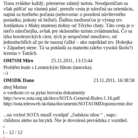
Trasu zvládne každý, priemerne zdatný turista. Neodporúčam sa
však púšťať na vlastnú päsť, pretože cesta je náročná na orientáciu,
najmä za horšieho počasia (nehovoriac o porušení návštevného
poriadku, pokuty sú bežné). Ďalšou možnosťou je výstup tzv.
Jordánkou z Malej studenej doliny od Téryho chaty. Táto cesta je o
niečo náročnejšia, avšak pre skúseného turistu zvládnutelná. Čo sa
týka horolezeckých ciest, tých je nespočetné množstvo, od
jednoduchších až po tie naozaj ťažké – ako napríklad tzv. Hokejka
v Západnej stene. Tá sa pokladá za maturitu (alebo vysokú školu?)
lezenia v Tatrách.
OM7SM Miro
25.11.2011, 13:15:44
Problém bude s Lomnickým štítom (lanovka).
:-)
OM1DK Dano
23.11.2011, 16:38:58
ahoj Marian
o vsetkom co sa pytas hovoria dokumenty
http://www.sota.org.uk/docs/SOTA-General-Rules-1.16.pdf
http://sota.telesweb.sk/data/documents/SOTAOMDoporucenie.doc
...na vrchol SOTA musíš vystúpiť „ľudskou silou “ , napr.:
chôdzou alebo na bicykli. Nie je dovolená prevádzka z vozidiel.
<
1 - 12 / 12
>