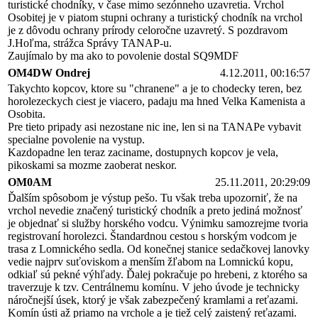
turistické chodníky, v čase mimo sezónneho uzavretia. Vrchol
Osobitej je v piatom stupni ochrany a turistický chodník na vrchol
je z dôvodu ochrany prírody celoročne uzavretý. S pozdravom
J.Hoľma, strážca Správy TANAP-u.
Zaujímalo by ma ako to povolenie dostal SQ9MDF
OM4DW Ondrej
4.12.2011, 00:16:57
Takychto kopcov, ktore su "chranene" a je to chodecky teren, bez
horolezeckych ciest je viacero, padaju ma hned Velka Kamenista a
Osobita.
Pre tieto pripady asi nezostane nic ine, len si na TANAPe vybavit
specialne povolenie na vystup.
Kazdopadne len teraz zaciname, dostupnych kopcov je vela,
pikoskami sa mozme zaoberat neskor.
OM0AM
25.11.2011, 20:29:09
Ďalším spôsobom je výstup pešo. Tu však treba upozorniť, že na
vrchol nevedie značený turistický chodník a preto jediná možnosť
je objednať si služby horského vodcu. Výnimku samozrejme tvoria
registrovaní horolezci. Štandardnou cestou s horským vodcom je
trasa z Lomnického sedla. Od konečnej stanice sedačkovej lanovky
vedie najprv suťoviskom a menším žľabom na Lomnickú kopu,
odkiaľ sú pekné výhľady. Ďalej pokračuje po hrebeni, z ktorého sa
traverzuje k tzv. Centrálnemu komínu. V jeho úvode je technicky
náročnejší úsek, ktorý je však zabezpečený kramlami a reťazami.
Komín ústi až priamo na vrchole a je tiež celý zaistený reťazami.