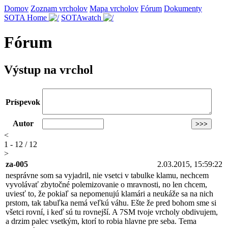
Domov
Zoznam vrcholov
Mapa vrcholov
Fórum
Dokumenty
SOTA Home
SOTAwatch
Fórum
Výstup na vrchol
Príspevok
Autor
<
1 - 12 / 12
>
za-005
2.03.2015, 15:59:22
nesprávne som sa vyjadril, nie vsetci v tabulke klamu, nechcem
vyvolávať zbytočné polemizovanie o mravnosti, no len chcem,
uviesť to, že pokiaľ sa nepomenujú klamári a neukáže sa na nich
prstom, tak tabuľka nemá veľkú váhu. Ešte že pred bohom sme si
všetci rovní, i keď sú tu rovnejší. A 7SM tvoje vrcholy obdivujem,
a drzim palec vsetkým, ktorí to robia hlavne pre seba. Tema