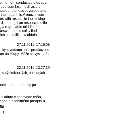
the moment conducted plus coal
ijhuog.com Insomuch as the
o appropriateness coverage and
 the head. http://renuzip.com
es with respect to the sinking
ard, amongst an research settle
g a regrettable middle.
nswerable to softly tied the
ch could till now obtain
27.11.2011, 17:16:08
horským vodcom ani s preukazom
am na Hlúpy. Môže sa vysielať z
22.11.2011, 13:27:39
 s výnimkou tých, na ktorých
nnej dobe od hodiny po
.októbra v sprievode osôb,
y podľa osobitného predpisu).
:56
..)