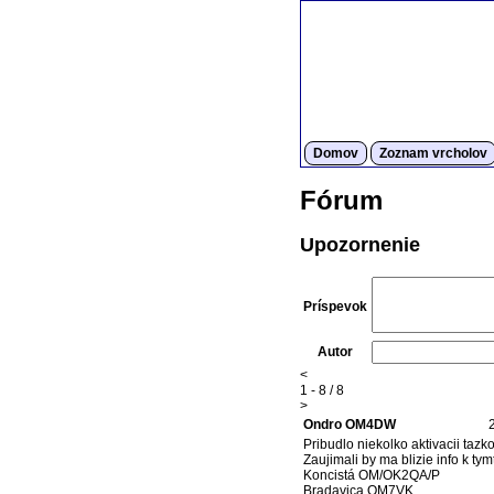
Domov
Zoznam vrcholov
Fórum
Upozornenie
Príspevok
Autor
<
1 - 8 / 8
>
Ondro OM4DW
Pribudlo niekolko aktivacii taz
Zaujimali by ma blizie info k tym
Koncistá OM/OK2QA/P
Bradavica OM7VK