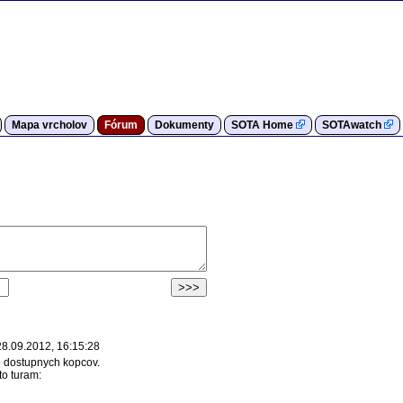
Mapa vrcholov
Fórum
Dokumenty
SOTA Home
SOTAwatch
28.09.2012, 16:15:28
ko dostupnych kopcov.
to turam: