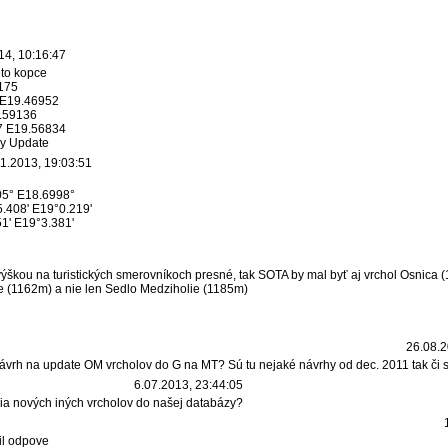
14, 10:16:47
eto kopce
175
 E19.46952
.59136
7 E19.56834
ky Update
1.2013, 19:03:51
05° E18.6998°
.408' E19°0.219'
1' E19°3.381'
ýškou na turistických smerovníkoch presné, tak SOTA by mal byť aj vrchol Osnica 
e (1162m) a nie len Sedlo Medziholie (1185m)
26.08.2
 návrh na update OM vrcholov do G na MT? Sú tu nejaké návrhy od dec. 2011 tak či s
6.07.2013, 23:44:05
nia nových iných vrcholov do našej databázy?
il odpove