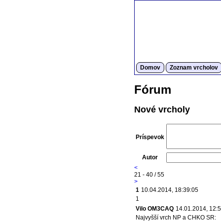
Domov
Zoznam vrcholov
Fórum
Nové vrcholy
Príspevok
Autor
<
21 - 40 / 55
>
1
10.04.2014, 18:39:05
1
Vilo OM3CAQ
14.01.2014, 12:
Najvyšší vrch NP a CHKO SR: