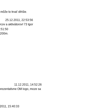
ôže to trvať dlhšie.
25.12.2011, 22:53:56
cov a aktivátorov! 73 Igor
:51:50
m 200m.
11.12.2011, 14:52:26
eprezentativne OM logo, moze sa
2011, 15:40:33