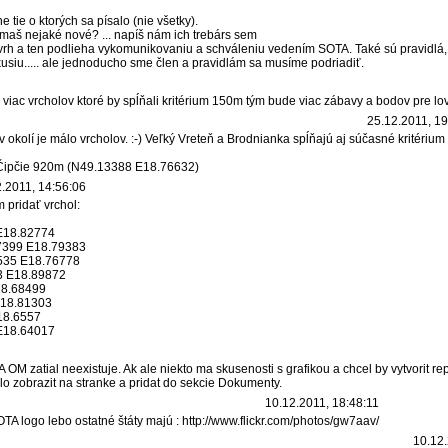
 tie o ktorých sa písalo (nie všetky).
. maš nejaké nové? ... napíš nám ich trebárs sem
h a ten podlieha vykomunikovaniu a schváleniu vedením SOTA. Také sú pravidlá, m
usiu..... ale jednoducho sme člen a pravidlám sa musíme podriadiť.
viac vrcholov ktoré by spĺňali kritérium 150m tým bude viac zábavy a bodov pre lov
25.12.2011, 19
 v okolí je málo vrcholov. :-) Veľký Vreteň a Brodnianka spĺňajú aj súčasné kritériu
 Čipčie 920m (N49.13388 E18.76632)
.2011, 14:56:06
 pridať vrchol:
 E18.82774
27399 E18.79383
535 E18.76778
3 E18.89872
18.68499
E18.81303
18.6557
E18.64017
 zatial neexistuje. Ak ale niekto ma skusenosti s grafikou a chcel by vytvorit r
lo zobrazit na stranke a pridat do sekcie Dokumenty.
10.12.2011, 18:48:11
 logo lebo ostatné štáty majú : http://www.flickr.com/photos/gw7aav/
10.12.