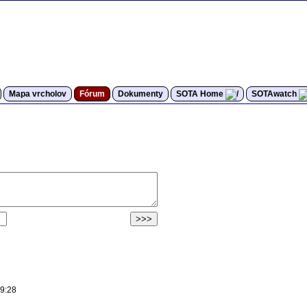
Mapa vrcholov
Fórum
Dokumenty
SOTA Home
SOTAwatch
59:28