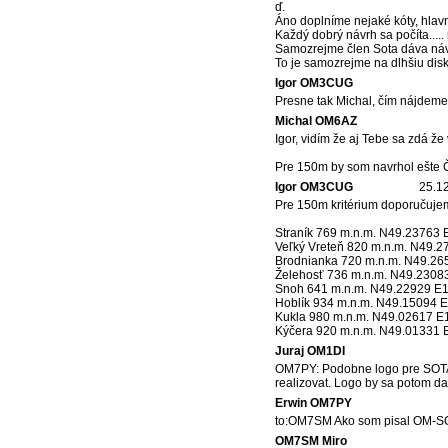
ď.
Áno doplníme nejaké kóty, hlavne
Každý dobrý návrh sa počíta....
Samozrejme člen Sota dáva návr
To je samozrejme na dlhšiu disk
Igor OM3CUG
Presne tak Michal, čím nájdeme 
Michal OM6AZ
Igor, vidím že aj Tebe sa zdá že
Pre 150m by som navrhol ešte
Igor OM3CUG
25.12
Pre 150m kritérium doporučujem
Straník 769 m.n.m. N49.23763
Veľký Vreteň 820 m.n.m. N49.
Brodnianka 720 m.n.m. N49.26
Želehosť 736 m.n.m. N49.2308
Snoh 641 m.n.m. N49.22929 E
Hoblík 934 m.n.m. N49.15094 
Kukla 980 m.n.m. N49.02617 E
Kýčera 920 m.n.m. N49.01331 
Juraj OM1DI
OM7PY: Podobne logo pre SOTA OM
realizovat. Logo by sa potom da
Erwin OM7PY
to:OM7SM Ako som pisal OM-SOTA
OM7SM Miro