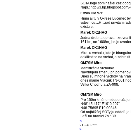
SOTA logo som našiel cez googl
Napr.: http://3.bp.blogspot
Erwin OM7PY
Hmm aj tu v Okrese Lučenec by 
vstevnicu....HI...rád privítam 
existuje.
Marek OK1HAG
Jedna drobna oprava - zrovna t
1611m, ne 1608m, jak je uvede
Marek OK1HAG
Miro: u vrcholu, kde je triangul
doklikat se na vrchol, a zobrazi
OM7SM Miro
Identifikácia vrcholov.
Navrhujem zmenu pri pomenov
Dnes sú mnohé vrcholy na hrani
dnes máme Vtáčnik TN-001 hoci 
Velka Chochula ZA-008,
OM7SM Miro
Pre 150m kritérium doporučuje
N48°45.417" E19°0.207"
N48.75695 E19.00346
Od najbližšej SOTy ju oddeľuje
Leží na hranici ZA / BB.
<
21 - 40 / 55
>