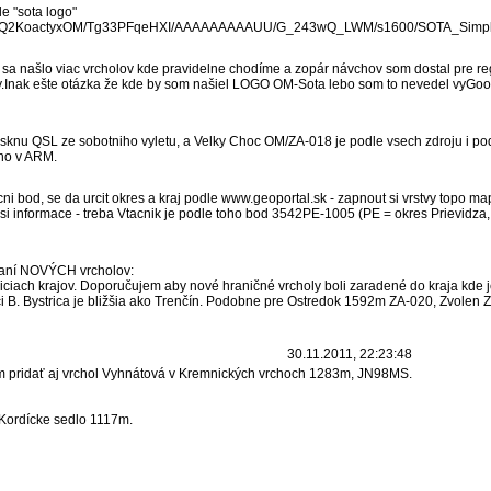
e "sota logo"
.com/-Q2KoactyxOM/Tg33PFqeHXI/AAAAAAAAAUU/G_243wQ_LWM/s1600/SOTA_Simpli
sa našlo viac vrcholov kde pravidelne chodíme a zopár návchov som dostal pre reg
rady.Inak ešte otázka že kde by som našiel LOGO OM-Sota lebo som to nevedel vyGoogl
isknu QSL ze sobotniho vyletu, a Velky Choc OM/ZA-018 je podle vsech zdroju i po
no v ARM.
acni bod, se da urcit okres a kraj podle www.geoportal.sk - zapnout si vrstvy topo m
t si informace - treba Vtacnik je podle toho bod 3542PE-1005 (PE = okres Prievidza,
aní NOVÝCH vrcholov:
ciach krajov. Doporučujem aby nové hraničné vrcholy boli zaradené do kraja kde je
B. Bystrica je bližšia ako Trenčín. Podobne pre Ostredok 1592m ZA-020, Zvolen 
30.11.2011, 22:23:48
m pridať aj vrchol Vyhnátová v Kremnických vrchoch 1283m, JN98MS.
 Kordícke sedlo 1117m.