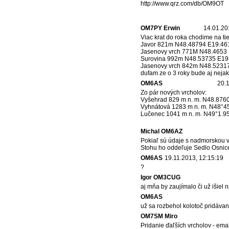
http://www.qrz.com/db/OM9OT
OM7PY Erwin
14.01.20
Viac krat do roka chodime na ti
Javor 821m N48.48794 E19.46
Jasenovy vrch 771M N48.4653
Surovina 992m N48.53735 E19
Jasenovy vrch 842m N48.5231
dufam ze o 3 roky bude aj neja
OM6AS
20.1
Zo pár nových vrcholov:
Vyšehrad 829 m n. m. N48.876
Vyhnátová 1283 m n. m. N48°45
Lučenec 1041 m n. m. N49°1.95
Michal OM6AZ
Pokiaľ sú údaje s nadmorskou v
Stohu ho oddeľuje Sedlo Osnic
OM6AS
19.11.2013, 12:15:19
?
Igor OM3CUG
aj mňa by zaujímalo či už išiel
OM6AS
už sa rozbehol kolotoč pridáva
OM7SM Miro
Pridanie ďaľších vrcholov - ema