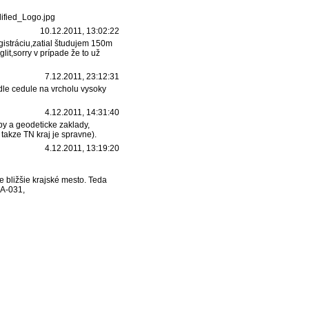
fied_Logo.jpg
10.12.2011, 13:02:22
istráciu,zatial študujem 150m
it,sorry v prípade že to už
7.12.2011, 23:12:31
dle cedule na vrcholu vysoky
4.12.2011, 14:31:40
apy a geodeticke zaklady,
 takze TN kraj je spravne).
4.12.2011, 13:19:20
 bližšie krajské mesto. Teda
ZA-031,