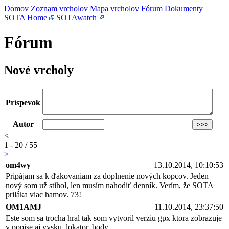
Domov
Zoznam vrcholov
Mapa vrcholov
Fórum
Dokumenty
SOTA Home
SOTAwatch
Fórum
Nové vrcholy
Príspevok
Autor
<
1 - 20 / 55
>
om4wy
13.10.2014, 10:10:53
Pripájam sa k ďakovaniam za doplnenie nových kopcov. Jeden
nový som už stihol, len musím nahodiť denník. Verím, že SOTA
priláka viac hamov. 73!
OM1AMJ
11.10.2014, 23:37:50
Este som sa trocha hral tak som vytvoril verziu gpx ktora zobrazuje
v popise aj vysku, lokator, body