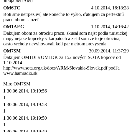
Juraj/OM1AMJ
OM6TC
4.10.2014, 16:18:28
Boli sme netrpezliví, ale konečne to vyšlo, ďakujem za perfektnú
prácu obom...Jozef
OM1AEG
1.10.2014, 14:16:42
Dakujem obom za otrocku pracu, skusal som najst podla turistickej
mapy nejake kopceky v karpatoch a zistil som ze to je otrocina,
casto vrcholy nevyhovovali koli par metrom prevysenia.
OM7SM
30.09.2014, 11:37:29
Ďakujem OM1DI a OM1DK za 152 nových SOTA kopcov od
1.10.2014
http://www.sota.org.uk/docs/ARM-Slovakia-Slovak.pdf podľa
www.hamradio.sk
Miro OM7SM
1
30.06.2014, 19:19:56
1
1
30.06.2014, 19:19:53
1
1
30.06.2014, 19:19:50
1
1
30.06.2014, 19:19:49