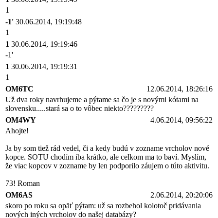
1
-1'
30.06.2014, 19:19:48
1
1
30.06.2014, 19:19:46
-1'
1
30.06.2014, 19:19:31
1
OM6TC
12.06.2014, 18:26:16
Už dva roky navrhujeme a pýtame sa čo je s novými kótami na
slovensku.....stará sa o to vôbec niekto?????????
OM4WY
4.06.2014, 09:56:22
Ahojte!
Ja by som tiež rád vedel, či a kedy budú v zozname vrcholov nové
kopce. SOTU chodím iba krátko, ale celkom ma to baví. Myslím,
že viac kopcov v zozname by len podporilo záujem o túto aktivitu.
73! Roman
OM6AS
2.06.2014, 20:20:06
skoro po roku sa opäť pýtam: už sa rozbehol kolotoč pridávania
nových iných vrcholov do našej databázy?