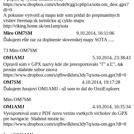
https://www.dropbox.com/s/ho4s9cgg1cp6p1a/sota-om_desc.gpx?
dl=0
A pokusne vytvoril aj mapu kde som pridal do prepinatelnych
vrstiev freemap.sk turisticku aj cyklo mapu
http://viking.home.sk/om1amj/sota
Miro OM7SM
9.10.2014, 16:11:06
Ďakujem ešte raz za doplnenie slovenskej mapy SOTA .....
73 Miro OM7SM
OM1AMJ
5.10.2014, 23:38:43
Opravil som v GPX nazvy kde zle preexportovalo "ľ" a Ľ", tak
prosim stiahnite subor znova
https://www.dropbox.com/s/qfbwdkhrra3dy7q/sota-om.gpx?dl=0
OM7SM
4.10.2014, 19:17:28
Ďakujem Jurajovi OM1AMJ - už som to dal do OzziExplorer.
Miro OM7SM
OM1AMJ
4.10.2014, 16:35:34
Vyexportoval som z PDF novu verziu vsetkych vrcholov do GPX
pre navigacie. Stiahnut mozte tu:
https://www.dropbox.com/s/qfbwdkhrra3dy7q/sota-om.gpx?dl=0