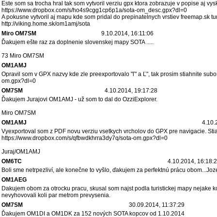
Este som sa trocha hral tak som vytvoril verziu gpx ktora zobrazuje v popise aj vys
https://www.dropbox.com/s/ho4s9cgg1cp6p1a/sota-om_desc.gpx?dl=0
A pokusne vytvoril aj mapu kde som pridal do prepinatelnych vrstiev freemap.sk tu
http://viking.home.sk/om1amj/sota
Miro OM7SM
9.10.2014, 16:11:06
Ďakujem ešte raz za doplnenie slovenskej mapy SOTA .....
73 Miro OM7SM
OM1AMJ
Opravil som v GPX nazvy kde zle preexportovalo "ľ" a Ľ", tak prosim stiahnite su
om.gpx?dl=0
OM7SM
4.10.2014, 19:17:28
Ďakujem Jurajovi OM1AMJ - už som to dal do OzziExplorer.
Miro OM7SM
OM1AMJ
4.10.
Vyexportoval som z PDF novu verziu vsetkych vrcholov do GPX pre navigacie. Stia
https://www.dropbox.com/s/qfbwdkhrra3dy7q/sota-om.gpx?dl=0
Juraj/OM1AMJ
OM6TC
4.10.2014, 16:18:
Boli sme netrpezliví, ale konečne to vyšlo, ďakujem za perfektnú prácu obom...Joz
OM1AEG
Dakujem obom za otrocku pracu, skusal som najst podla turistickej mapy nejake kopc
nevyhovovali koli par metrom prevysenia.
OM7SM
30.09.2014, 11:37:29
Ďakujem OM1DI a OM1DK za 152 nových SOTA kopcov od 1.10.2014