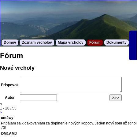
Domov
Zoznam vrcholov
Mapa vrcholov
Fórum
Dokumenty
S
Fórum
Nové vrcholy
Príspevok
Autor
<
1 - 20 / 55
>
om4wy
Pripájam sa k ďakovaniam za doplnenie nových kopcov. Jeden nový som už stihol,
73!
OM1AMJ