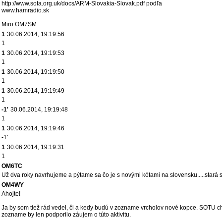
http://www.sota.org.uk/docs/ARM-Slovakia-Slovak.pdf podľa
www.hamradio.sk
Miro OM7SM
1
30.06.2014, 19:19:56
1
1
30.06.2014, 19:19:53
1
1
30.06.2014, 19:19:50
1
1
30.06.2014, 19:19:49
1
-1'
30.06.2014, 19:19:48
1
1
30.06.2014, 19:19:46
-1'
1
30.06.2014, 19:19:31
1
OM6TC
Už dva roky navrhujeme a pýtame sa čo je s novými kótami na slovensku.....stará
OM4WY
Ahojte!
Ja by som tiež rád vedel, či a kedy budú v zozname vrcholov nové kopce. SOTU cho
zozname by len podporilo záujem o túto aktivitu.