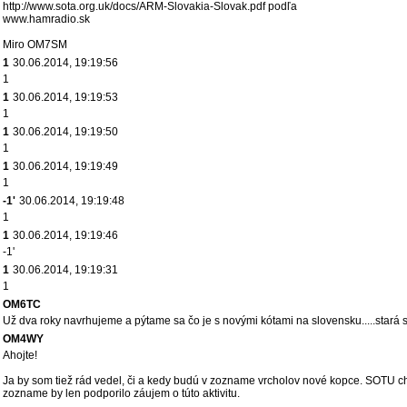
http://www.sota.org.uk/docs/ARM-Slovakia-Slovak.pdf podľa
www.hamradio.sk
Miro OM7SM
1
30.06.2014, 19:19:56
1
1
30.06.2014, 19:19:53
1
1
30.06.2014, 19:19:50
1
1
30.06.2014, 19:19:49
1
-1'
30.06.2014, 19:19:48
1
1
30.06.2014, 19:19:46
-1'
1
30.06.2014, 19:19:31
1
OM6TC
Už dva roky navrhujeme a pýtame sa čo je s novými kótami na slovensku.....stará
OM4WY
Ahojte!
Ja by som tiež rád vedel, či a kedy budú v zozname vrcholov nové kopce. SOTU cho
zozname by len podporilo záujem o túto aktivitu.