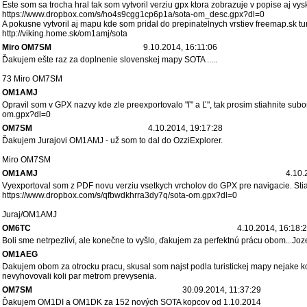
Este som sa trocha hral tak som vytvoril verziu gpx ktora zobrazuje v popise aj vys
https://www.dropbox.com/s/ho4s9cgg1cp6p1a/sota-om_desc.gpx?dl=0
A pokusne vytvoril aj mapu kde som pridal do prepinatelnych vrstiev freemap.sk tu
http://viking.home.sk/om1amj/sota
Miro OM7SM
9.10.2014, 16:11:06
Ďakujem ešte raz za doplnenie slovenskej mapy SOTA .....
73 Miro OM7SM
OM1AMJ
Opravil som v GPX nazvy kde zle preexportovalo "ľ" a Ľ", tak prosim stiahnite su
om.gpx?dl=0
OM7SM
4.10.2014, 19:17:28
Ďakujem Jurajovi OM1AMJ - už som to dal do OzziExplorer.
Miro OM7SM
OM1AMJ
4.10.
Vyexportoval som z PDF novu verziu vsetkych vrcholov do GPX pre navigacie. Stia
https://www.dropbox.com/s/qfbwdkhrra3dy7q/sota-om.gpx?dl=0
Juraj/OM1AMJ
OM6TC
4.10.2014, 16:18:
Boli sme netrpezliví, ale konečne to vyšlo, ďakujem za perfektnú prácu obom...Joz
OM1AEG
Dakujem obom za otrocku pracu, skusal som najst podla turistickej mapy nejake kopc
nevyhovovali koli par metrom prevysenia.
OM7SM
30.09.2014, 11:37:29
Ďakujem OM1DI a OM1DK za 152 nových SOTA kopcov od 1.10.2014