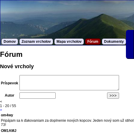
Domov
Zoznam vrcholov
Mapa vrcholov
Fórum
Dokumenty
S
Fórum
Nové vrcholy
Príspevok
Autor
<
1 - 20 / 55
>
om4wy
Pripájam sa k ďakovaniam za doplnenie nových kopcov. Jeden nový som už stihol,
73!
OM1AMJ