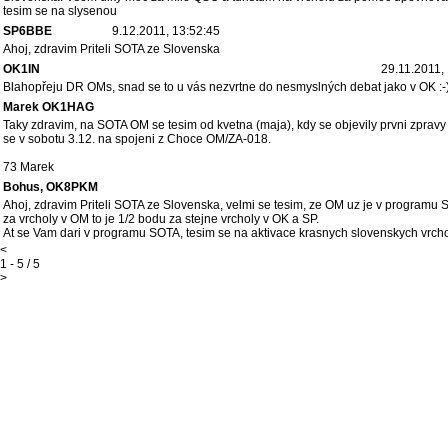
tesim se na slysenou
SP6BBE
9.12.2011, 13:52:45
Ahoj, zdravim Priteli SOTA ze Slovenska
OK1IN
29.11.2011,
Blahopřeju DR OMs, snad se to u vás nezvrtne do nesmyslných debat jako v OK :-)
Marek OK1HAG
Taky zdravim, na SOTA OM se tesim od kvetna (maja), kdy se objevily prvni zprav
se v sobotu 3.12. na spojeni z Choce OM/ZA-018.
73 Marek
Bohus, OK8PKM
Ahoj, zdravim Priteli SOTA ze Slovenska, velmi se tesim, ze OM uz je v programu 
za vrcholy v OM to je 1/2 bodu za stejne vrcholy v OK a SP.
At se Vam dari v programu SOTA, tesim se na aktivace krasnych slovenskych vr
<
1 - 5 / 5
>