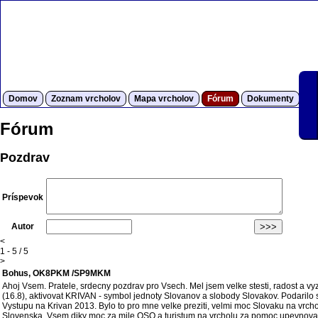
Domov
Zoznam vrcholov
Mapa vrcholov
Fórum
Dokumenty
S
Fórum
Pozdrav
Príspevok
Autor
<
1 - 5 / 5
>
Bohus, OK8PKM /SP9MKM
Ahoj Vsem. Pratele, srdecny pozdrav pro Vsech. Mel jsem velke stesti, radost a v
(16.8), aktivovat KRIVAN - symbol jednoty Slovanov a slobody Slovakov. Podarilo s
Vystupu na Krivan 2013. Bylo to pro mne velke preziti, velmi moc Slovaku na vrch
Slovenska. Vsem diky moc za mile QSO a turistum na vrcholu za pomoc upevnovat a