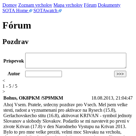
Domov
Zoznam vrcholov
Mapa vrcholov
Fórum
Dokumenty
SOTA Home
SOTAwatch
Fórum
Pozdrav
Príspevok
Autor
<
1 - 5 / 5
>
Bohus, OK8PKM /SP9MKM
18.08.2013, 21:04:47
Ahoj Vsem. Pratele, srdecny pozdrav pro Vsech. Mel jsem velke
stesti, radost a vyznamenani pro aktivace na Rysech (15.8),
Gerlachovskecho stitu (16.8), aktivovat KRIVAN - symbol jednoty
Slovanov a slobody Slovakov. Podarilo se mi navstevit po prvni v
zivote Krivan (17.8) v den Narodneho Vystupu na Krivan 2013.
Bylo to pro mne velke preziti, velmi moc Slovaku na vrcholu,