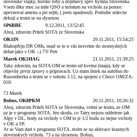
slovenske vlajky, horske rohy a dojimavy zpev hymna Slovenska.
Vsem diky moc za mile QSO a turistum na vrcholu za pomoc
upevnovat antenu a pri sejiti, ( jsem upadnoul). Podruhe srdecne
dekuji a tesim se na slysenou
SP6BBE
9.12.2011, 13:52:45
Ahoj, zdravim Priteli SOTA ze Slovenska
OK1IN
29.11.2011, 15:54:25
Blahopřeju DR OMs, snad se to u vás nezvrtne do nesmyslných
debat jako v OK :-) 73! Petr
Marek OK1HAG
21.11.2011, 21:39:25
Taky zdravim, na SOTA OM se tesim od kvetna (maja), kdy se
objevily prvni zpravy o pripravach. Uz mam listek na autobus do
Ruzomberka a tesim se v sobotu 3.12. na spojeni z Choce OM/ZA-
018.
73 Marek
Bohus, OK8PKM
20.11.2011, 10:26:32
Ahoj, zdravim Priteli SOTA ze Slovenska, velmi se tesim, ze OM
uz je v programu SOTA. Jen skoda, co Tatry nejsou oddelene jak
Alpy v DL, body za vrcholy v OM to je 1/2 bodu za stejne vrcholy
v OK a SP.
At se Vam dari v programu SOTA, tesim se na aktivace krasnych
slovenskych vrcholu. 73 a na slysenou. Bohus,