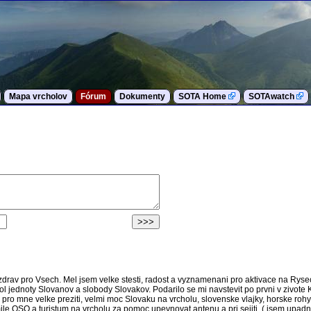
Mapa vrcholov
Fórum
Dokumenty
SOTA Home
SOTAwatch
drav pro Vsech. Mel jsem velke stesti, radost a vyznamenani pro aktivace na Ryse
ol jednoty Slovanov a slobody Slovakov. Podarilo se mi navstevit po prvni v zivote
 pro mne velke preziti, velmi moc Slovaku na vrcholu, slovenske vlajky, horske ro
le QSO a turistum na vrcholu za pomoc upevnovat antenu a pri sejiti, ( jsem upadn