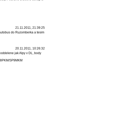
21.11.2011, 21:39:25
a autobus do Ruzomberka a tesim
20.11.2011, 10:26:32
 oddelene jak Alpy v DL, body
, OK8PKM/SP9MKM