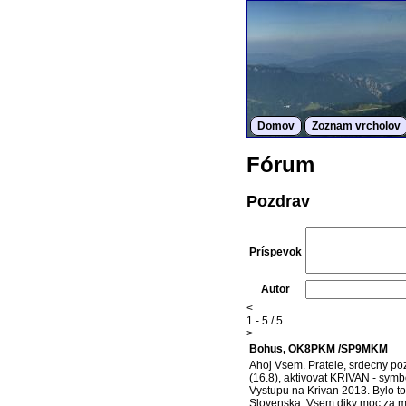
Domov
Zoznam vrcholov
Fórum
Pozdrav
Príspevok
Autor
<
1 - 5 / 5
>
Bohus, OK8PKM /SP9MKM
Ahoj Vsem. Pratele, srdecny poz
(16.8), aktivovat KRIVAN - symb
Vystupu na Krivan 2013. Bylo to
Slovenska. Vsem diky moc za mi