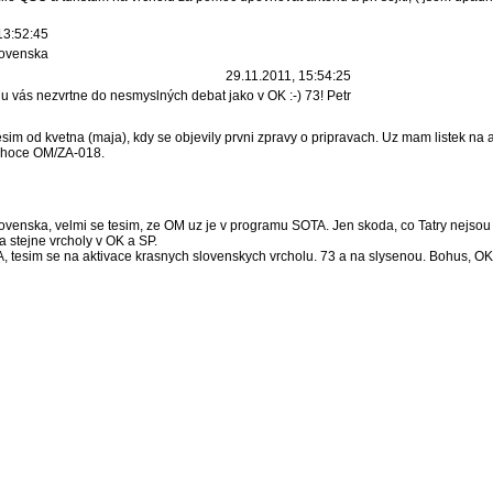
13:52:45
lovenska
29.11.2011, 15:54:25
u vás nezvrtne do nesmyslných debat jako v OK :-) 73! Petr
sim od kvetna (maja), kdy se objevily prvni zpravy o pripravach. Uz mam listek n
 Choce OM/ZA-018.
lovenska, velmi se tesim, ze OM uz je v programu SOTA. Jen skoda, co Tatry nejsou
a stejne vrcholy v OK a SP.
A, tesim se na aktivace krasnych slovenskych vrcholu. 73 a na slysenou. Bohus