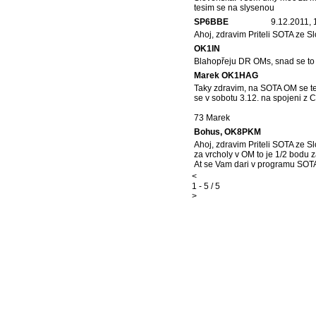
tesim se na slysenou
SP6BBE
9.12.2011, 
Ahoj, zdravim Priteli SOTA ze S
OK1IN
Blahopřeju DR OMs, snad se to 
Marek OK1HAG
Taky zdravim, na SOTA OM se te
se v sobotu 3.12. na spojeni z
73 Marek
Bohus, OK8PKM
Ahoj, zdravim Priteli SOTA ze S
za vrcholy v OM to je 1/2 bodu z
At se Vam dari v programu SOT
<
1 - 5 / 5
>