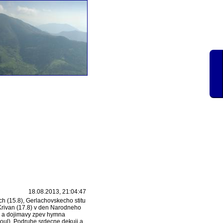
18.08.2013, 21:04:47
ch (15.8), Gerlachovskecho stitu
 Krivan (17.8) v den Narodneho
hy a dojimavy zpev hymna
oul). Podruhe srdecne dekuji a