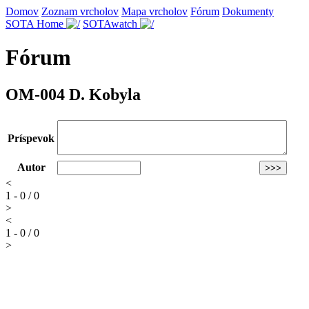
Domov
Zoznam vrcholov
Mapa vrcholov
Fórum
Dokumenty
SOTA Home
SOTAwatch
Fórum
OM-004 D. Kobyla
Príspevok
Autor
<
1 - 0 / 0
>
<
1 - 0 / 0
>