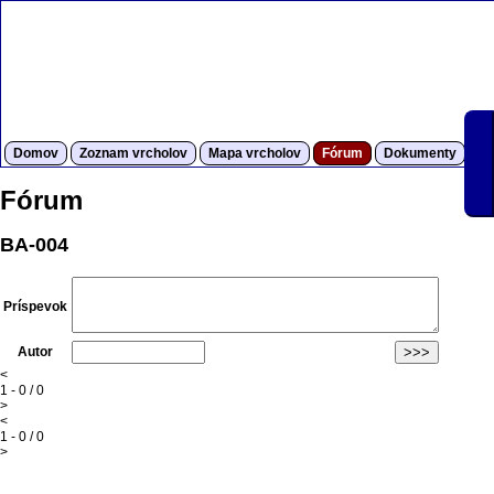
Domov
Zoznam vrcholov
Mapa vrcholov
Fórum
Dokumenty
S
Fórum
BA-004
Príspevok
Autor
<
1 - 0 / 0
>
<
1 - 0 / 0
>