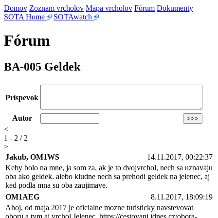
Domov
Zoznam vrcholov
Mapa vrcholov
Fórum
Dokumenty
SOTA Home
SOTAwatch
Fórum
BA-005 Geldek
Príspevok
Autor
<
1 - 2 / 2
>
Jakub, OM1WS
14.11.2017, 00:22:37
Keby bolo na mne, ja som za, ak je to dvojvrchol, nech sa uznavaju
oba ako geldek. alebo kludne nech sa prehodi geldek na jelenec, aj
ked podla mna su oba zaujimave.
OM1AEG
8.11.2017, 18:09:19
Ahoj, od maja 2017 je oficialne mozne turisticky navstevovat
oboru a tym aj vrchol Jelenec. https://cestovani.idnes.cz/obora-