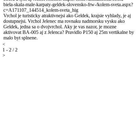
biela-skala-male-karpaty-geldek-slovensko-frw-/kolem-sveta.aspx?
c=A171107_144514_kolem-sveta_hig
Vrchol je turisticky atraktivnejsi ako Geldek, krajsie vyhlady, je aj
dostupnejsi. Vrchol Jelenec ma rovnaku nadmorsku vysku ako
Geldek, jedna sa o dvojvrchol. Aky je vas nazor, je mozne
aktivovat BA-005 aj z Jelenca? Pravidlo P150 aj 25m vertikalne by
malo byt splnene.
<
1 - 2 / 2
>