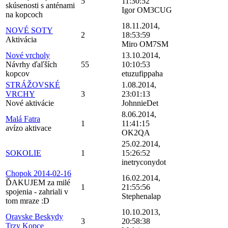
5
11:30:52
skúsenosti s anténami
Igor OM3CUG
na kopcoch
18.11.2014,
NOVÉ SOTY
2
18:53:59
Aktivácia
Miro OM7SM
Nové vrcholy
13.10.2014,
Návrhy ďaľších
55
10:10:53
kopcov
etuzufippaha
STRÁŽOVSKÉ
1.08.2014,
VRCHY
3
23:01:13
Nové aktivácie
JohnnieDet
8.06.2014,
Malá Fatra
1
11:41:15
avízo aktivace
OK2QA
25.02.2014,
SOKOLIE
1
15:26:52
inetryconydot
Chopok 2014-02-16
16.02.2014,
ĎAKUJEM za milé
1
21:55:56
spojenia - zahriali v
Stephenalap
tom mraze :D
10.10.2013,
Oravske Beskydy
3
20:58:38
Trzy Kopce