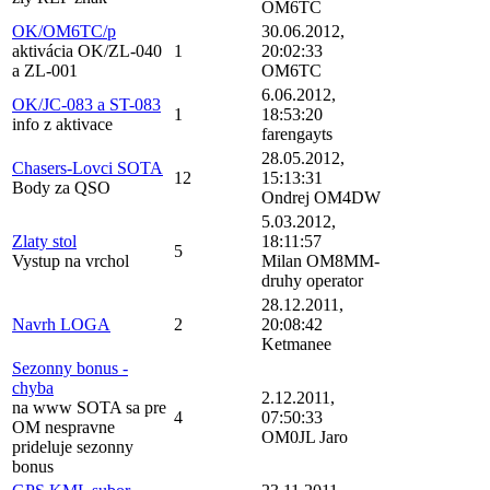
OM6TC
OK/OM6TC/p
30.06.2012,
aktivácia OK/ZL-040
1
20:02:33
a ZL-001
OM6TC
6.06.2012,
OK/JC-083 a ST-083
1
18:53:20
info z aktivace
farengayts
28.05.2012,
Chasers-Lovci SOTA
12
15:13:31
Body za QSO
Ondrej OM4DW
5.03.2012,
Zlaty stol
18:11:57
5
Vystup na vrchol
Milan OM8MM-
druhy operator
28.12.2011,
Navrh LOGA
2
20:08:42
Ketmanee
Sezonny bonus -
chyba
2.12.2011,
na www SOTA sa pre
4
07:50:33
OM nespravne
OM0JL Jaro
prideluje sezonny
bonus