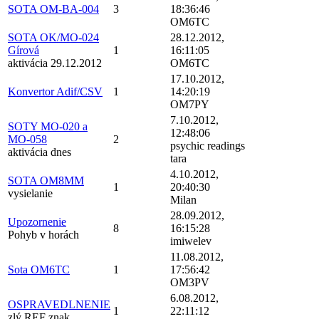
SOTA OM-BA-004
3
18:36:46
OM6TC
SOTA OK/MO-024
28.12.2012,
Gírová
1
16:11:05
aktivácia 29.12.2012
OM6TC
17.10.2012,
Konvertor Adif/CSV
1
14:20:19
OM7PY
7.10.2012,
SOTY MO-020 a
12:48:06
MO-058
2
psychic readings
aktivácia dnes
tara
4.10.2012,
SOTA OM8MM
1
20:40:30
vysielanie
Milan
28.09.2012,
Upozornenie
8
16:15:28
Pohyb v horách
imiwelev
11.08.2012,
Sota OM6TC
1
17:56:42
OM3PV
6.08.2012,
OSPRAVEDLNENIE
1
22:11:12
zlý REF znak