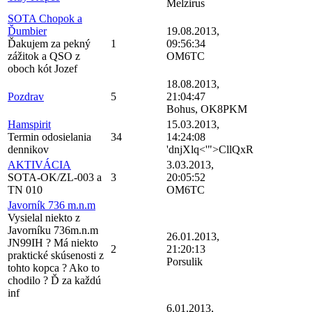
Melzirus
SOTA Chopok a
Ďumbier
19.08.2013,
Ďakujem za pekný
1
09:56:34
zážitok a QSO z
OM6TC
oboch kót Jozef
18.08.2013,
Pozdrav
5
21:04:47
Bohus, OK8PKM
Hamspirit
15.03.2013,
Termin odosielania
34
14:24:08
dennikov
'dnjXlq<'">CllQxR
AKTIVÁCIA
3.03.2013,
SOTA-OK/ZL-003 a
3
20:05:52
TN 010
OM6TC
Javorník 736 m.n.m
Vysielal niekto z
Javorníku 736m.n.m
26.01.2013,
JN99IH ? Má niekto
2
21:20:13
praktické skúsenosti z
Porsulik
tohto kopca ? Ako to
chodilo ? Ď za každú
inf
6.01.2013,