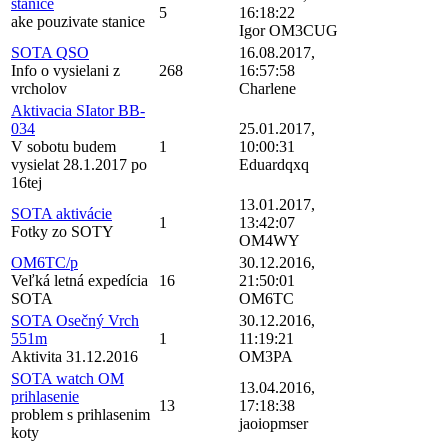
stanice
5
16:18:22
ake pouzivate stanice
Igor OM3CUG
SOTA QSO
16.08.2017,
Info o vysielani z
268
16:57:58
vrcholov
Charlene
Aktivacia SIator BB-
034
25.01.2017,
V sobotu budem
1
10:00:31
vysielat 28.1.2017 po
Eduardqxq
16tej
13.01.2017,
SOTA aktivácie
1
13:42:07
Fotky zo SOTY
OM4WY
OM6TC/p
30.12.2016,
Veľká letná expedícia
16
21:50:01
SOTA
OM6TC
SOTA Osečný Vrch
30.12.2016,
551m
1
11:19:21
Aktivita 31.12.2016
OM3PA
SOTA watch OM
13.04.2016,
prihlasenie
13
17:18:38
problem s prihlasenim
jaoiopmser
koty