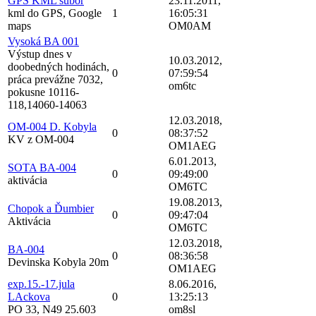
GPS KML subor
23.11.2011,
kml do GPS, Google
1
16:05:31
maps
OM0AM
Vysoká BA 001
Výstup dnes v
10.03.2012,
doobedných hodinách,
0
07:59:54
práca prevážne 7032,
om6tc
pokusne 10116-
118,14060-14063
12.03.2018,
OM-004 D. Kobyla
0
08:37:52
KV z OM-004
OM1AEG
6.01.2013,
SOTA BA-004
0
09:49:00
aktivácia
OM6TC
19.08.2013,
Chopok a Ďumbier
0
09:47:04
Aktivácia
OM6TC
12.03.2018,
BA-004
0
08:36:58
Devinska Kobyla 20m
OM1AEG
exp.15.-17.jula
8.06.2016,
LAckova
0
13:25:13
PO 33, N49 25.603
om8sl