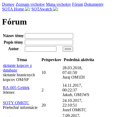
Domov
Zoznam vrcholov
Mapa vrcholov
Fórum
Dokumenty
SOTA Home
SOTAwatch
Fórum
Názov témy
Popis témy
Autor
Téma
Príspevkov
Posledná aktivita
skrtanie kopcov z
28.03.2018,
databaze
10
07:41:50
skrtanie hranicnych
Juraj OM1DI
kopcov OM/SP
14.11.2017,
BA-005 Geldek
2
00:22:37
Jelenec
Jakub, OM1WS
24.10.2017,
SOTY OM6TC
20
22:10:51
Priebežné informácie
Jozef OM6TC
7.09.2017,