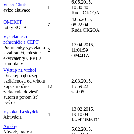
6.05.2015,
Velký Choč
1
10:30:40
avízo aktivace
Ruda OK2QA
4.05.2015,
OM3KFF
7
08:22:04
fotky SOTA
Ruda OK2QA
Vysielanie zo
zahraničia s CEPT
17.04.2015,
Podmienky vysielania
2
11:01:59
v zahraničí, miestne
OM4DW
ekvivalenty CEPT a
bandplany
Výstup na vrchol
Do akej najbližšej
vzdialenosti od vrholu
2.03.2015,
kopca možno
12
15:59:22
zariadenie doviesť
za-005
autom a potom ísť
pešo ?
13.02.2015,
Vysoká, Beskydek
4
19:10:04
Aktivácia
Jozef OM6TC
Antény
5.02.2015,
Návody, rady a