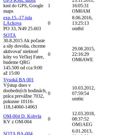
GPS KML subor
23.11.2011,
kml do GPS, Google
1
16:05:31
maps
OM0AM
exp.15.-17.jula
8.06.2016,
LAckova
0
13:25:13
PO 33, N49 25.603
om8sl
SOTA
30.8.2015 Ak počasie
a sily dovolia, chceme
29.08.2015,
aktivovať niektoré
0
22:16:29
kóty vo Veľkej Fatre,
OM6AWE
budeme QRG
145.500 od cca 9:00
až 15:00
Vysoká BA 001
Výstup dnes v
10.03.2012,
doobedných hodinách,
0
07:59:54
práca prevážne 7032,
om6tc
pokusne 10116-
118,14060-14063
12.03.2018,
OM-004 D. Kobyla
0
08:37:52
KV z OM-004
OM1AEG
6.01.2013,
SOTA BA-004