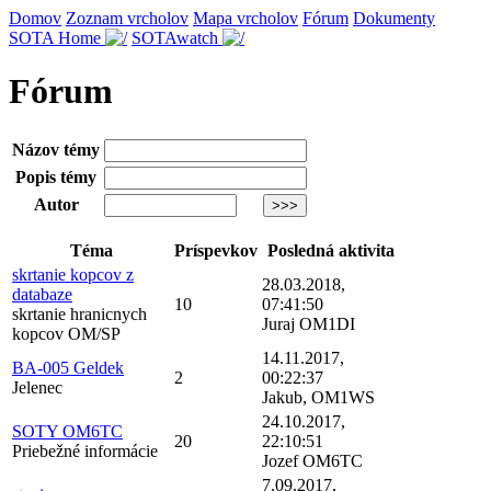
Domov
Zoznam vrcholov
Mapa vrcholov
Fórum
Dokumenty
SOTA Home
SOTAwatch
Fórum
Názov témy
Popis témy
Autor
Téma
Príspevkov
Posledná aktivita
skrtanie kopcov z
28.03.2018,
databaze
10
07:41:50
skrtanie hranicnych
Juraj OM1DI
kopcov OM/SP
14.11.2017,
BA-005 Geldek
2
00:22:37
Jelenec
Jakub, OM1WS
24.10.2017,
SOTY OM6TC
20
22:10:51
Priebežné informácie
Jozef OM6TC
7.09.2017,