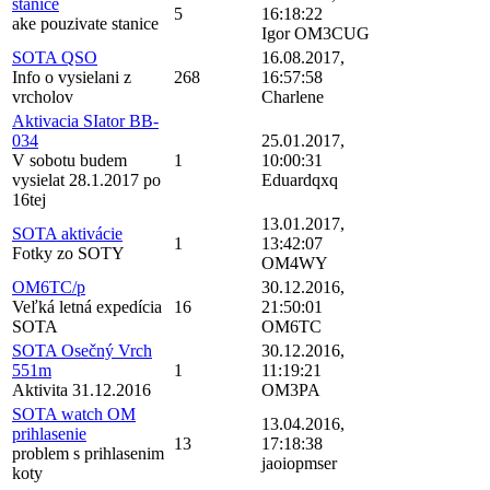
stanice
5
16:18:22
ake pouzivate stanice
Igor OM3CUG
SOTA QSO
16.08.2017,
Info o vysielani z
268
16:57:58
vrcholov
Charlene
Aktivacia SIator BB-
034
25.01.2017,
V sobotu budem
1
10:00:31
vysielat 28.1.2017 po
Eduardqxq
16tej
13.01.2017,
SOTA aktivácie
1
13:42:07
Fotky zo SOTY
OM4WY
OM6TC/p
30.12.2016,
Veľká letná expedícia
16
21:50:01
SOTA
OM6TC
SOTA Osečný Vrch
30.12.2016,
551m
1
11:19:21
Aktivita 31.12.2016
OM3PA
SOTA watch OM
13.04.2016,
prihlasenie
13
17:18:38
problem s prihlasenim
jaoiopmser
koty