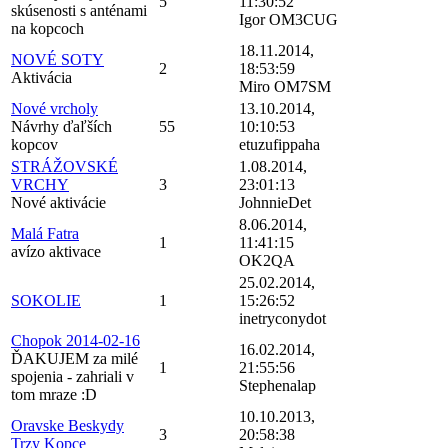
5
11:30:52
skúsenosti s anténami
Igor OM3CUG
na kopcoch
18.11.2014,
NOVÉ SOTY
2
18:53:59
Aktivácia
Miro OM7SM
Nové vrcholy
13.10.2014,
Návrhy ďaľších
55
10:10:53
kopcov
etuzufippaha
STRÁŽOVSKÉ
1.08.2014,
VRCHY
3
23:01:13
Nové aktivácie
JohnnieDet
8.06.2014,
Malá Fatra
1
11:41:15
avízo aktivace
OK2QA
25.02.2014,
SOKOLIE
1
15:26:52
inetryconydot
Chopok 2014-02-16
16.02.2014,
ĎAKUJEM za milé
1
21:55:56
spojenia - zahriali v
Stephenalap
tom mraze :D
10.10.2013,
Oravske Beskydy
3
20:58:38
Trzy Kopce