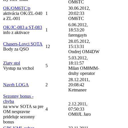
OM6TC
OK/OM6TC/p
30.06.2012,
aktivácia OK/ZL-040
1
20:02:33
a ZL-001
OM6TC
6.06.2012,
OK/JC-083 a ST-083
1
18:53:20
info z aktivace
farengayts
28.05.2012,
Chasers-Lovci SOTA
12
15:13:31
Body za QSO
Ondrej OM4DW
5.03.2012,
Zlaty stol
18:11:57
5
Vystup na vrchol
Milan OM8MM-
druhy operator
28.12.2011,
Navrh LOGA
2
20:08:42
Ketmanee
Sezonny bonus -
chyba
2.12.2011,
na www SOTA sa pre
4
07:50:33
OM nespravne
OM0JL Jaro
prideluje sezonny
bonus