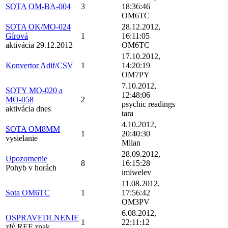
SOTA OM-BA-004
3
18:36:46
OM6TC
SOTA OK/MO-024
28.12.2012,
Gírová
1
16:11:05
aktivácia 29.12.2012
OM6TC
17.10.2012,
Konvertor Adif/CSV
1
14:20:19
OM7PY
7.10.2012,
SOTY MO-020 a
12:48:06
MO-058
2
psychic readings
aktivácia dnes
tara
4.10.2012,
SOTA OM8MM
1
20:40:30
vysielanie
Milan
28.09.2012,
Upozornenie
8
16:15:28
Pohyb v horách
imiwelev
11.08.2012,
Sota OM6TC
1
17:56:42
OM3PV
6.08.2012,
OSPRAVEDLNENIE
1
22:11:12
zlý REF znak