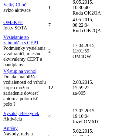
6.05.2015,
Velký Choč
1
10:30:40
avízo aktivace
Ruda OK2QA
4.05.2015,
OM3KFF
7
08:22:04
fotky SOTA
Ruda OK2QA
Vysielanie zo
zahraničia s CEPT
17.04.2015,
Podmienky vysielania
2
11:01:59
v zahraničí, miestne
OM4DW
ekvivalenty CEPT a
bandplany
Výstup na vrchol
Do akej najbližšej
vzdialenosti od vrholu
2.03.2015,
kopca možno
12
15:59:22
zariadenie doviesť
za-005
autom a potom ísť
pešo ?
13.02.2015,
Vysoká, Beskydek
4
19:10:04
Aktivácia
Jozef OM6TC
Antény
5.02.2015,
Návody, rady a