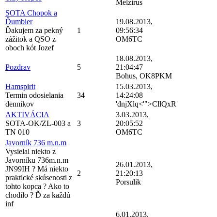
Melzirus
SOTA Chopok a
Ďumbier
19.08.2013,
Ďakujem za pekný
1
09:56:34
zážitok a QSO z
OM6TC
oboch kót Jozef
18.08.2013,
Pozdrav
5
21:04:47
Bohus, OK8PKM
Hamspirit
15.03.2013,
Termin odosielania
34
14:24:08
dennikov
'dnjXlq<'">CllQxR
AKTIVÁCIA
3.03.2013,
SOTA-OK/ZL-003 a
3
20:05:52
TN 010
OM6TC
Javorník 736 m.n.m
Vysielal niekto z
Javorníku 736m.n.m
26.01.2013,
JN99IH ? Má niekto
2
21:20:13
praktické skúsenosti z
Porsulik
tohto kopca ? Ako to
chodilo ? Ď za každú
inf
6.01.2013,