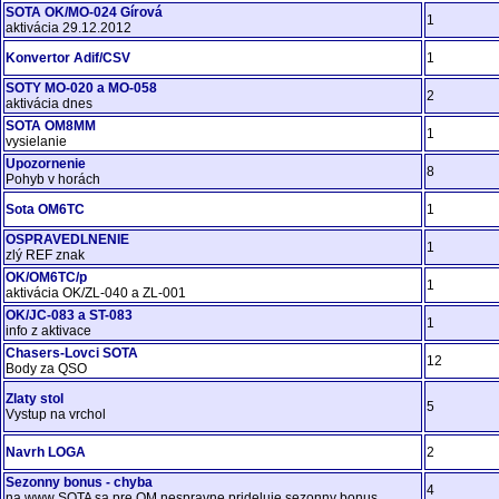
SOTA OK/MO-024 Gírová
1
aktivácia 29.12.2012
Konvertor Adif/CSV
1
SOTY MO-020 a MO-058
2
aktivácia dnes
SOTA OM8MM
1
vysielanie
Upozornenie
8
Pohyb v horách
Sota OM6TC
1
OSPRAVEDLNENIE
1
zlý REF znak
OK/OM6TC/p
1
aktivácia OK/ZL-040 a ZL-001
OK/JC-083 a ST-083
1
info z aktivace
Chasers-Lovci SOTA
12
Body za QSO
Zlaty stol
5
Vystup na vrchol
Navrh LOGA
2
Sezonny bonus - chyba
4
na www SOTA sa pre OM nespravne prideluje sezonny bonus