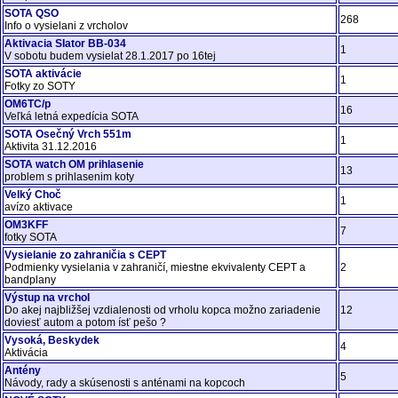
SOTA QSO
268
Info o vysielani z vrcholov
Aktivacia SIator BB-034
1
V sobotu budem vysielat 28.1.2017 po 16tej
SOTA aktivácie
1
Fotky zo SOTY
OM6TC/p
16
Veľká letná expedícia SOTA
SOTA Osečný Vrch 551m
1
Aktivita 31.12.2016
SOTA watch OM prihlasenie
13
problem s prihlasenim koty
Velký Choč
1
avízo aktivace
OM3KFF
7
fotky SOTA
Vysielanie zo zahraničia s CEPT
Podmienky vysielania v zahraničí, miestne ekvivalenty CEPT a
2
bandplany
Výstup na vrchol
Do akej najbližšej vzdialenosti od vrholu kopca možno zariadenie
12
doviesť autom a potom ísť pešo ?
Vysoká, Beskydek
4
Aktivácia
Antény
5
Návody, rady a skúsenosti s anténami na kopcoch