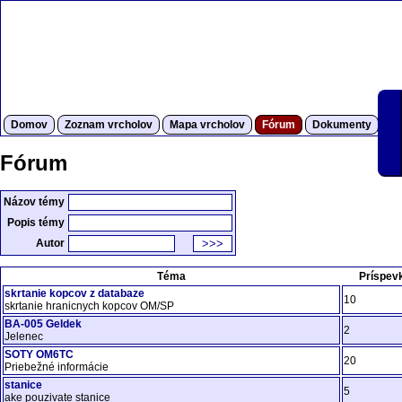
Domov
Zoznam vrcholov
Mapa vrcholov
Fórum
Dokumenty
S
Fórum
Názov témy
Popis témy
Autor
Téma
Príspev
skrtanie kopcov z databaze
10
skrtanie hranicnych kopcov OM/SP
BA-005 Geldek
2
Jelenec
SOTY OM6TC
20
Priebežné informácie
stanice
5
ake pouzivate stanice