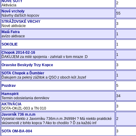
NOVÉ SOTY
2
Aktivácia
Nové vrcholy
55
Návrhy ďaľších kopcov
STRÁŽOVSKÉ VRCHY
3
Nové aktivácie
Malá Fatra
1
avízo aktivace
SOKOLIE
1
Chopok 2014-02-16
1
ĎAKUJEM za milé spojenia - zahriali v tom mraze :D
Oravske Beskydy Trzy Kopce
3
SOTA Chopok a Ďumbier
1
Ďakujem za pekný zážitok a QSO z oboch kót Jozef
Pozdrav
5
Hamspirit
34
Termin odosielania dennikov
AKTIVÁCIA
3
SOTA-OK/ZL-003 a TN 010
Javorník 736 m.n.m
Vysielal niekto z Javorníku 736m.n.m JN99IH ? Má niekto praktické
2
skúsenosti z tohto kopca ? Ako to chodilo ? Ď za každú inf
SOTA OM-BA-004
3