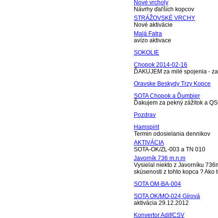
Nové vrcholy
Návrhy ďaľších kopcov
STRÁŽOVSKÉ VRCHY
Nové aktivácie
Malá Fatra
avízo aktivace
SOKOLIE
Chopok 2014-02-16
ĎAKUJEM za milé spojenia - zah
Oravske Beskydy Trzy Kopce
SOTA Chopok a Ďumbier
Ďakujem za pekný zážitok a QS
Pozdrav
Hamspirit
Termin odosielania dennikov
AKTIVÁCIA
SOTA-OK/ZL-003 a TN 010
Javorník 736 m.n.m
Vysielal niekto z Javorníku 73
skúsenosti z tohto kopca ? Ako t
SOTA OM-BA-004
SOTA OK/MO-024 Gírová
aktivácia 29.12.2012
Konvertor Adif/CSV