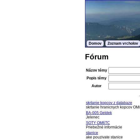
Domov
Zoznam vrcholov
Fórum
Názov témy
Popis témy
Autor
skrtanie kopcov z databaze
skrtanie hranicnych kopcov OM
BA-005 Geldek
Jelenec
SOTY OM6TC
Priebežné informácie
stanice
ake pouzivate stanice