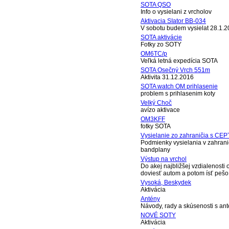
SOTA QSO
Info o vysielani z vrcholov
Aktivacia SIator BB-034
V sobotu budem vysielat 28.1.2
SOTA aktivácie
Fotky zo SOTY
OM6TC/p
Veľká letná expedícia SOTA
SOTA Osečný Vrch 551m
Aktivita 31.12.2016
SOTA watch OM prihlasenie
problem s prihlasenim koty
Velký Choč
avízo aktivace
OM3KFF
fotky SOTA
Vysielanie zo zahraničia s CEP
Podmienky vysielania v zahrani
bandplany
Výstup na vrchol
Do akej najbližšej vzdialenosti
doviesť autom a potom ísť pešo
Vysoká, Beskydek
Aktivácia
Antény
Návody, rady a skúsenosti s an
NOVÉ SOTY
Aktivácia