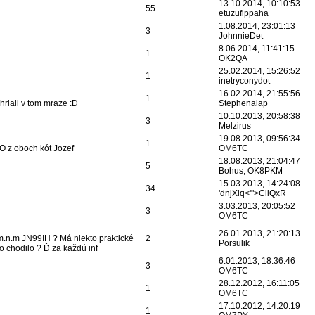
13.10.2014, 10:10:53
55
etuzufippaha
1.08.2014, 23:01:13
3
JohnnieDet
8.06.2014, 11:41:15
1
OK2QA
25.02.2014, 15:26:52
1
inetryconydot
16.02.2014, 21:55:56
1
riali v tom mraze :D
Stephenalap
10.10.2013, 20:58:38
3
Melzirus
19.08.2013, 09:56:34
1
O z oboch kót Jozef
OM6TC
18.08.2013, 21:04:47
5
Bohus, OK8PKM
15.03.2013, 14:24:08
34
'dnjXlq<'">CllQxR
3.03.2013, 20:05:52
3
OM6TC
26.01.2013, 21:20:13
6m.n.m JN99IH ? Má niekto praktické
2
Porsulik
o chodilo ? Ď za každú inf
6.01.2013, 18:36:46
3
OM6TC
28.12.2012, 16:11:05
1
OM6TC
17.10.2012, 14:20:19
1