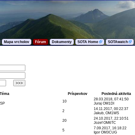
Mapa vrcholov
Fórum
Dokumenty
SOTA Home
SOTAwatch
Téma
Príspevkov
Posledná aktivita
28.03.2018, 07:41:50
10
/SP
Juraj OM1DI
14.11.2017, 00:22:37
2
Jakub, OM1WS
24.10.2017, 22:10:51
20
Jozef OM6TC
7.09.2017, 16:18:22
5
Igor OM3CUG