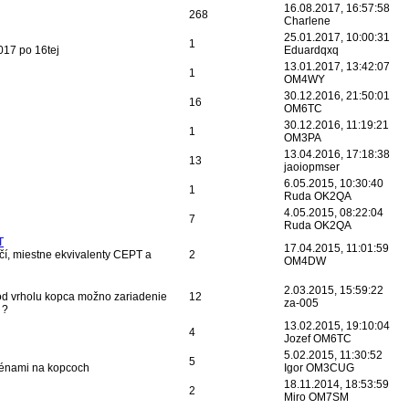
16.08.2017, 16:57:58
268
Charlene
25.01.2017, 10:00:31
1
017 po 16tej
Eduardqxq
13.01.2017, 13:42:07
1
OM4WY
30.12.2016, 21:50:01
16
OM6TC
30.12.2016, 11:19:21
1
OM3PA
13.04.2016, 17:18:38
13
jaoiopmser
6.05.2015, 10:30:40
1
Ruda OK2QA
4.05.2015, 08:22:04
7
Ruda OK2QA
T
17.04.2015, 11:01:59
čí, miestne ekvivalenty CEPT a
2
OM4DW
2.03.2015, 15:59:22
 od vrholu kopca možno zariadenie
12
za-005
 ?
13.02.2015, 19:10:04
4
Jozef OM6TC
5.02.2015, 11:30:52
5
ténami na kopcoch
Igor OM3CUG
18.11.2014, 18:53:59
2
Miro OM7SM