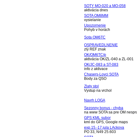
SOTY MO-020 a MO-058
aktivácia dnes
SOTA OM8MM
vysielanie
Upozornenie
Pohyb v horách
Sota OM6TC
OSPRAVEDLNENIE
zlý REF znak
OK/OM6TC/p
aktivácia OK/ZL-040 a ZL-001
OK/JC-083 a ST-083
info z aktivace
Chasers-Lovci SOTA
Body za QSO
Zlaty stol
Vystup na vrchol
Navrh LOGA
Sezonny bonus - chyba
na www SOTA sa pre OM nespra
GPS KML subor
kml do GPS, Google maps
exp.15.-17.jula LAckova
PO 33, N49 25.603