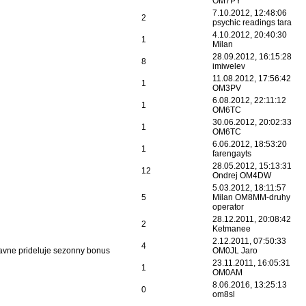
OM7PY
7.10.2012, 12:48:06
2
psychic readings tara
4.10.2012, 20:40:30
1
Milan
28.09.2012, 16:15:28
8
imiwelev
11.08.2012, 17:56:42
1
OM3PV
6.08.2012, 22:11:12
1
OM6TC
30.06.2012, 20:02:33
1
OM6TC
6.06.2012, 18:53:20
1
farengayts
28.05.2012, 15:13:31
12
Ondrej OM4DW
5.03.2012, 18:11:57
5
Milan OM8MM-druhy
operator
28.12.2011, 20:08:42
2
Ketmanee
2.12.2011, 07:50:33
4
vne prideluje sezonny bonus
OM0JL Jaro
23.11.2011, 16:05:31
1
OM0AM
8.06.2016, 13:25:13
0
om8sl