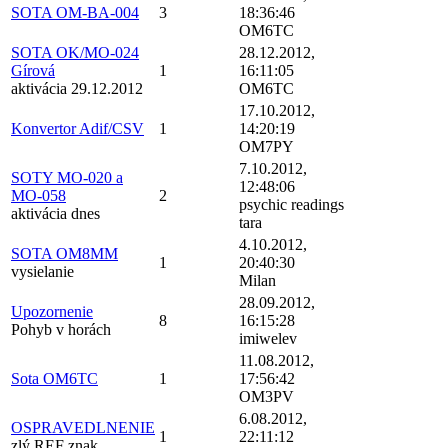
SOTA OM-BA-004
3
18:36:46
OM6TC
SOTA OK/MO-024
28.12.2012,
Gírová
1
16:11:05
aktivácia 29.12.2012
OM6TC
17.10.2012,
Konvertor Adif/CSV
1
14:20:19
OM7PY
7.10.2012,
SOTY MO-020 a
12:48:06
MO-058
2
psychic readings
aktivácia dnes
tara
4.10.2012,
SOTA OM8MM
1
20:40:30
vysielanie
Milan
28.09.2012,
Upozornenie
8
16:15:28
Pohyb v horách
imiwelev
11.08.2012,
Sota OM6TC
1
17:56:42
OM3PV
6.08.2012,
OSPRAVEDLNENIE
1
22:11:12
zlý REF znak