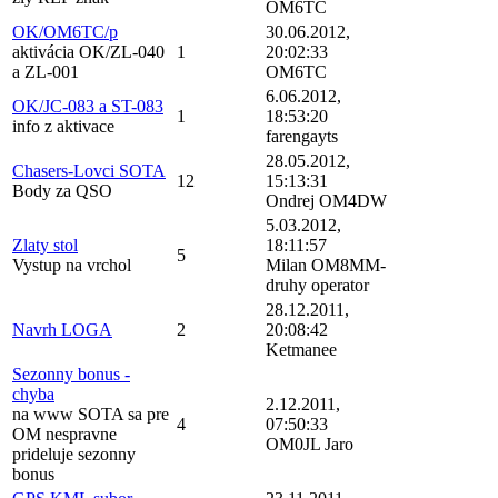
OM6TC
OK/OM6TC/p
30.06.2012,
aktivácia OK/ZL-040
1
20:02:33
a ZL-001
OM6TC
6.06.2012,
OK/JC-083 a ST-083
1
18:53:20
info z aktivace
farengayts
28.05.2012,
Chasers-Lovci SOTA
12
15:13:31
Body za QSO
Ondrej OM4DW
5.03.2012,
Zlaty stol
18:11:57
5
Vystup na vrchol
Milan OM8MM-
druhy operator
28.12.2011,
Navrh LOGA
2
20:08:42
Ketmanee
Sezonny bonus -
chyba
2.12.2011,
na www SOTA sa pre
4
07:50:33
OM nespravne
OM0JL Jaro
prideluje sezonny
bonus