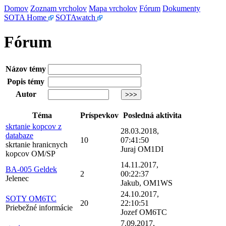
Domov
Zoznam vrcholov
Mapa vrcholov
Fórum
Dokumenty
SOTA Home
SOTAwatch
Fórum
Názov témy
Popis témy
Autor
Téma
Príspevkov
Posledná aktivita
skrtanie kopcov z
28.03.2018,
databaze
10
07:41:50
skrtanie hranicnych
Juraj OM1DI
kopcov OM/SP
14.11.2017,
BA-005 Geldek
2
00:22:37
Jelenec
Jakub, OM1WS
24.10.2017,
SOTY OM6TC
20
22:10:51
Priebežné informácie
Jozef OM6TC
7.09.2017,