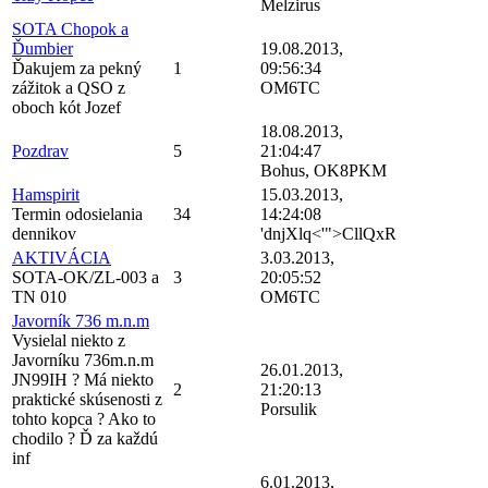
Melzirus
SOTA Chopok a
Ďumbier
19.08.2013,
Ďakujem za pekný
1
09:56:34
zážitok a QSO z
OM6TC
oboch kót Jozef
18.08.2013,
Pozdrav
5
21:04:47
Bohus, OK8PKM
Hamspirit
15.03.2013,
Termin odosielania
34
14:24:08
dennikov
'dnjXlq<'">CllQxR
AKTIVÁCIA
3.03.2013,
SOTA-OK/ZL-003 a
3
20:05:52
TN 010
OM6TC
Javorník 736 m.n.m
Vysielal niekto z
Javorníku 736m.n.m
26.01.2013,
JN99IH ? Má niekto
2
21:20:13
praktické skúsenosti z
Porsulik
tohto kopca ? Ako to
chodilo ? Ď za každú
inf
6.01.2013,