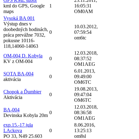
GPS KML subor
23.11.2011,
kml do GPS, Google
1
16:05:31
maps
OM0AM
Vysoká BA 001
Výstup dnes v
10.03.2012,
doobedných hodinách,
0
07:59:54
práca prevážne 7032,
om6tc
pokusne 10116-
118,14060-14063
12.03.2018,
OM-004 D. Kobyla
0
08:37:52
KV z OM-004
OM1AEG
6.01.2013,
SOTA BA-004
0
09:49:00
aktivácia
OM6TC
19.08.2013,
Chopok a Ďumbier
0
09:47:04
Aktivácia
OM6TC
12.03.2018,
BA-004
0
08:36:58
Devinska Kobyla 20m
OM1AEG
exp.15.-17.jula
8.06.2016,
LAckova
0
13:25:13
PO 33, N49 25.603
om8sl