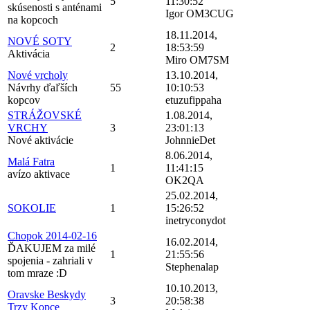
5
11:30:52
skúsenosti s anténami
Igor OM3CUG
na kopcoch
18.11.2014,
NOVÉ SOTY
2
18:53:59
Aktivácia
Miro OM7SM
Nové vrcholy
13.10.2014,
Návrhy ďaľších
55
10:10:53
kopcov
etuzufippaha
STRÁŽOVSKÉ
1.08.2014,
VRCHY
3
23:01:13
Nové aktivácie
JohnnieDet
8.06.2014,
Malá Fatra
1
11:41:15
avízo aktivace
OK2QA
25.02.2014,
SOKOLIE
1
15:26:52
inetryconydot
Chopok 2014-02-16
16.02.2014,
ĎAKUJEM za milé
1
21:55:56
spojenia - zahriali v
Stephenalap
tom mraze :D
10.10.2013,
Oravske Beskydy
3
20:58:38
Trzy Kopce