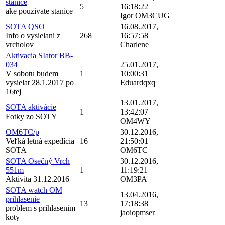
stanice
5
16:18:22
ake pouzivate stanice
Igor OM3CUG
SOTA QSO
16.08.2017,
Info o vysielani z
268
16:57:58
vrcholov
Charlene
Aktivacia SIator BB-
034
25.01.2017,
V sobotu budem
1
10:00:31
vysielat 28.1.2017 po
Eduardqxq
16tej
13.01.2017,
SOTA aktivácie
1
13:42:07
Fotky zo SOTY
OM4WY
OM6TC/p
30.12.2016,
Veľká letná expedícia
16
21:50:01
SOTA
OM6TC
SOTA Osečný Vrch
30.12.2016,
551m
1
11:19:21
Aktivita 31.12.2016
OM3PA
SOTA watch OM
13.04.2016,
prihlasenie
13
17:18:38
problem s prihlasenim
jaoiopmser
koty