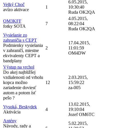
6.05.2015,
Velký Choč
1
10:30:40
avízo aktivace
Ruda OK2QA
4.05.2015,
OM3KFF
7
08:22:04
fotky SOTA
Ruda OK2QA
Vysielanie zo
zahraničia s CEPT
17.04.2015,
Podmienky vysielania
2
11:01:59
v zahraničí, miestne
OM4DW
ekvivalenty CEPT a
bandplany
Výstup na vrchol
Do akej najbližšej
vzdialenosti od vrholu
2.03.2015,
kopca možno
12
15:59:22
zariadenie doviesť
za-005
autom a potom ísť
pešo ?
13.02.2015,
Vysoká, Beskydek
4
19:10:04
Aktivácia
Jozef OM6TC
Antény
5.02.2015,
Návody, rady a