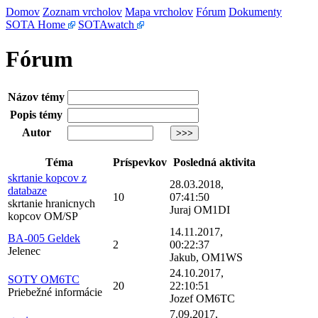
Domov
Zoznam vrcholov
Mapa vrcholov
Fórum
Dokumenty
SOTA Home
SOTAwatch
Fórum
Názov témy
Popis témy
Autor
Téma
Príspevkov
Posledná aktivita
skrtanie kopcov z
28.03.2018,
databaze
10
07:41:50
skrtanie hranicnych
Juraj OM1DI
kopcov OM/SP
14.11.2017,
BA-005 Geldek
2
00:22:37
Jelenec
Jakub, OM1WS
24.10.2017,
SOTY OM6TC
20
22:10:51
Priebežné informácie
Jozef OM6TC
7.09.2017,