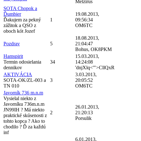
Melzirus
SOTA Chopok a
Ďumbier
19.08.2013,
Ďakujem za pekný
1
09:56:34
zážitok a QSO z
OM6TC
oboch kót Jozef
18.08.2013,
Pozdrav
5
21:04:47
Bohus, OK8PKM
Hamspirit
15.03.2013,
Termin odosielania
34
14:24:08
dennikov
'dnjXlq<'">CllQxR
AKTIVÁCIA
3.03.2013,
SOTA-OK/ZL-003 a
3
20:05:52
TN 010
OM6TC
Javorník 736 m.n.m
Vysielal niekto z
Javorníku 736m.n.m
26.01.2013,
JN99IH ? Má niekto
2
21:20:13
praktické skúsenosti z
Porsulik
tohto kopca ? Ako to
chodilo ? Ď za každú
inf
6.01.2013,