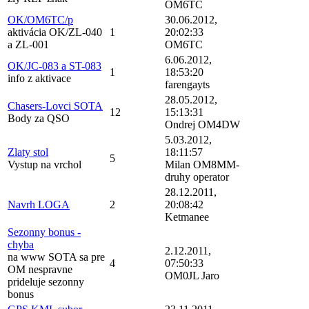
OM6TC
OK/OM6TC/p
30.06.2012,
aktivácia OK/ZL-040
1
20:02:33
a ZL-001
OM6TC
6.06.2012,
OK/JC-083 a ST-083
1
18:53:20
info z aktivace
farengayts
28.05.2012,
Chasers-Lovci SOTA
12
15:13:31
Body za QSO
Ondrej OM4DW
5.03.2012,
Zlaty stol
18:11:57
5
Vystup na vrchol
Milan OM8MM-
druhy operator
28.12.2011,
Navrh LOGA
2
20:08:42
Ketmanee
Sezonny bonus -
chyba
2.12.2011,
na www SOTA sa pre
4
07:50:33
OM nespravne
OM0JL Jaro
prideluje sezonny
bonus