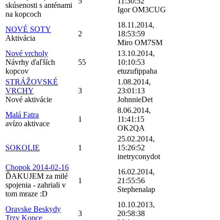
5
11:30:52
skúsenosti s anténami
Igor OM3CUG
na kopcoch
18.11.2014,
NOVÉ SOTY
2
18:53:59
Aktivácia
Miro OM7SM
Nové vrcholy
13.10.2014,
Návrhy ďaľších
55
10:10:53
kopcov
etuzufippaha
STRÁŽOVSKÉ
1.08.2014,
VRCHY
3
23:01:13
Nové aktivácie
JohnnieDet
8.06.2014,
Malá Fatra
1
11:41:15
avízo aktivace
OK2QA
25.02.2014,
SOKOLIE
1
15:26:52
inetryconydot
Chopok 2014-02-16
16.02.2014,
ĎAKUJEM za milé
1
21:55:56
spojenia - zahriali v
Stephenalap
tom mraze :D
10.10.2013,
Oravske Beskydy
3
20:58:38
Trzy Kopce