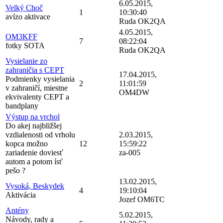
6.05.2015,
Velký Choč
1
10:30:40
avízo aktivace
Ruda OK2QA
4.05.2015,
OM3KFF
7
08:22:04
fotky SOTA
Ruda OK2QA
Vysielanie zo
zahraničia s CEPT
17.04.2015,
Podmienky vysielania
2
11:01:59
v zahraničí, miestne
OM4DW
ekvivalenty CEPT a
bandplany
Výstup na vrchol
Do akej najbližšej
vzdialenosti od vrholu
2.03.2015,
kopca možno
12
15:59:22
zariadenie doviesť
za-005
autom a potom ísť
pešo ?
13.02.2015,
Vysoká, Beskydek
4
19:10:04
Aktivácia
Jozef OM6TC
Antény
5.02.2015,
Návody, rady a