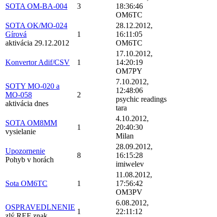
SOTA OM-BA-004
3
18:36:46
OM6TC
SOTA OK/MO-024
28.12.2012,
Gírová
1
16:11:05
aktivácia 29.12.2012
OM6TC
17.10.2012,
Konvertor Adif/CSV
1
14:20:19
OM7PY
7.10.2012,
SOTY MO-020 a
12:48:06
MO-058
2
psychic readings
aktivácia dnes
tara
4.10.2012,
SOTA OM8MM
1
20:40:30
vysielanie
Milan
28.09.2012,
Upozornenie
8
16:15:28
Pohyb v horách
imiwelev
11.08.2012,
Sota OM6TC
1
17:56:42
OM3PV
6.08.2012,
OSPRAVEDLNENIE
1
22:11:12
zlý REF znak