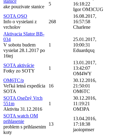
stanice
5
16:18:22
ake pouzivate stanice
Igor OM3CUG
SOTA QSO
16.08.2017,
Info o vysielani z
268
16:57:58
vrcholov
Charlene
Aktivacia SIator BB-
034
25.01.2017,
V sobotu budem
1
10:00:31
vysielat 28.1.2017 po
Eduardqxq
16tej
13.01.2017,
SOTA aktivácie
1
13:42:07
Fotky zo SOTY
OM4WY
OM6TC/p
30.12.2016,
Veľká letná expedícia
16
21:50:01
SOTA
OM6TC
SOTA Osečný Vrch
30.12.2016,
551m
1
11:19:21
Aktivita 31.12.2016
OM3PA
SOTA watch OM
13.04.2016,
prihlasenie
13
17:18:38
problem s prihlasenim
jaoiopmser
koty