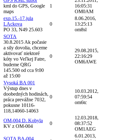
GPS KML subor
23.11.2011,
kml do GPS, Google
1
16:05:31
maps
OM0AM
exp.15.-17.jula
8.06.2016,
LAckova
0
13:25:13
PO 33, N49 25.603
om8sl
SOTA
30.8.2015 Ak počasie
a sily dovolia, chceme
29.08.2015,
aktivovať niektoré
0
22:16:29
kóty vo Veľkej Fatre,
OM6AWE
budeme QRG
145.500 od cca 9:00
až 15:00
Vysoká BA 001
Výstup dnes v
10.03.2012,
doobedných hodinách,
0
07:59:54
práca prevážne 7032,
om6tc
pokusne 10116-
118,14060-14063
12.03.2018,
OM-004 D. Kobyla
0
08:37:52
KV z OM-004
OM1AEG
6.01.2013,
SOTA BA-004