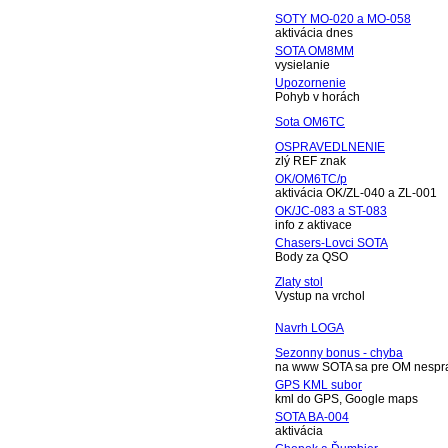
SOTY MO-020 a MO-058
aktivácia dnes
SOTA OM8MM
vysielanie
Upozornenie
Pohyb v horách
Sota OM6TC
OSPRAVEDLNENIE
zlý REF znak
OK/OM6TC/p
aktivácia OK/ZL-040 a ZL-001
OK/JC-083 a ST-083
info z aktivace
Chasers-Lovci SOTA
Body za QSO
Zlaty stol
Vystup na vrchol
Navrh LOGA
Sezonny bonus - chyba
na www SOTA sa pre OM nespra
GPS KML subor
kml do GPS, Google maps
SOTA BA-004
aktivácia