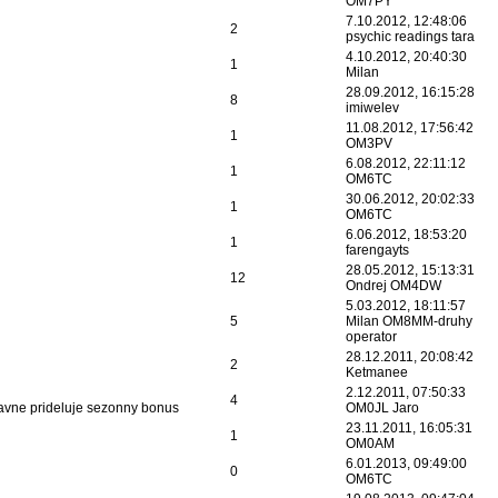
OM7PY
7.10.2012, 12:48:06
2
psychic readings tara
4.10.2012, 20:40:30
1
Milan
28.09.2012, 16:15:28
8
imiwelev
11.08.2012, 17:56:42
1
OM3PV
6.08.2012, 22:11:12
1
OM6TC
30.06.2012, 20:02:33
1
OM6TC
6.06.2012, 18:53:20
1
farengayts
28.05.2012, 15:13:31
12
Ondrej OM4DW
5.03.2012, 18:11:57
5
Milan OM8MM-druhy
operator
28.12.2011, 20:08:42
2
Ketmanee
2.12.2011, 07:50:33
4
vne prideluje sezonny bonus
OM0JL Jaro
23.11.2011, 16:05:31
1
OM0AM
6.01.2013, 09:49:00
0
OM6TC