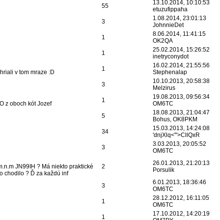
13.10.2014, 10:10:53
55
etuzufippaha
1.08.2014, 23:01:13
3
JohnnieDet
8.06.2014, 11:41:15
1
OK2QA
25.02.2014, 15:26:52
1
inetryconydot
16.02.2014, 21:55:56
1
riali v tom mraze :D
Stephenalap
10.10.2013, 20:58:38
3
Melzirus
19.08.2013, 09:56:34
1
O z oboch kót Jozef
OM6TC
18.08.2013, 21:04:47
5
Bohus, OK8PKM
15.03.2013, 14:24:08
34
'dnjXlq<'">CllQxR
3.03.2013, 20:05:52
3
OM6TC
26.01.2013, 21:20:13
6m.n.m JN99IH ? Má niekto praktické
2
Porsulik
o chodilo ? Ď za každú inf
6.01.2013, 18:36:46
3
OM6TC
28.12.2012, 16:11:05
1
OM6TC
17.10.2012, 14:20:19
1