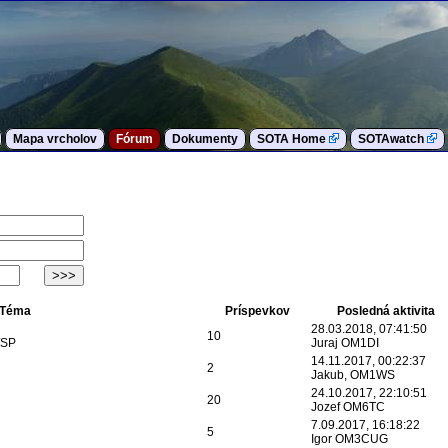
Mapa vrcholov
Fórum
Dokumenty
SOTA Home
SOTAwatch
Téma
Príspevkov
Posledná aktivita
28.03.2018, 07:41:50
10
/SP
Juraj OM1DI
14.11.2017, 00:22:37
2
Jakub, OM1WS
24.10.2017, 22:10:51
20
Jozef OM6TC
7.09.2017, 16:18:22
5
Igor OM3CUG