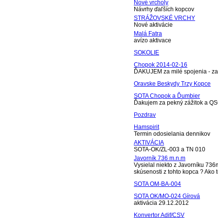
Nové vrcholy
Návrhy ďaľších kopcov
STRÁŽOVSKÉ VRCHY
Nové aktivácie
Malá Fatra
avízo aktivace
SOKOLIE
Chopok 2014-02-16
ĎAKUJEM za milé spojenia - zah
Oravske Beskydy Trzy Kopce
SOTA Chopok a Ďumbier
Ďakujem za pekný zážitok a QS
Pozdrav
Hamspirit
Termin odosielania dennikov
AKTIVÁCIA
SOTA-OK/ZL-003 a TN 010
Javorník 736 m.n.m
Vysielal niekto z Javorníku 73
skúsenosti z tohto kopca ? Ako t
SOTA OM-BA-004
SOTA OK/MO-024 Gírová
aktivácia 29.12.2012
Konvertor Adif/CSV