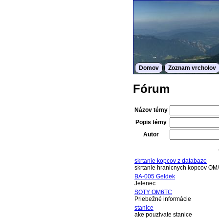
Domov
Zoznam vrcholov
Fórum
Názov témy
Popis témy
Autor
skrtanie kopcov z databaze
skrtanie hranicnych kopcov OM
BA-005 Geldek
Jelenec
SOTY OM6TC
Priebežné informácie
stanice
ake pouzivate stanice