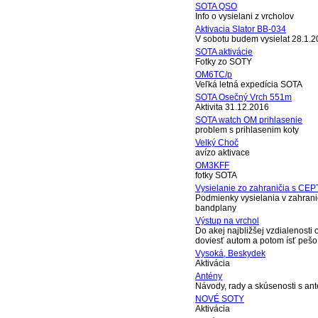
SOTA QSO
Info o vysielani z vrcholov
Aktivacia SIator BB-034
V sobotu budem vysielat 28.1.2
SOTA aktivácie
Fotky zo SOTY
OM6TC/p
Veľká letná expedícia SOTA
SOTA Osečný Vrch 551m
Aktivita 31.12.2016
SOTA watch OM prihlasenie
problem s prihlasenim koty
Velký Choč
avízo aktivace
OM3KFF
fotky SOTA
Vysielanie zo zahraničia s CEP
Podmienky vysielania v zahrani
bandplany
Výstup na vrchol
Do akej najbližšej vzdialenosti
doviesť autom a potom ísť pešo
Vysoká, Beskydek
Aktivácia
Antény
Návody, rady a skúsenosti s an
NOVÉ SOTY
Aktivácia