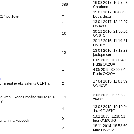
16.08.2017, 16:57:58
268
Charlene
25.01.2017, 10:00:31
1
017 po 16tej
Eduardqxq
13.01.2017, 13:42:07
1
OM4WY
30.12.2016, 21:50:01
16
OM6TC
30.12.2016, 11:19:21
1
OM3PA
13.04.2016, 17:18:38
13
jaoiopmser
6.05.2015, 10:30:40
1
Ruda OK2QA
4.05.2015, 08:22:04
7
Ruda OK2QA
T
17.04.2015, 11:01:59
čí, miestne ekvivalenty CEPT a
2
OM4DW
2.03.2015, 15:59:22
 od vrholu kopca možno zariadenie
12
za-005
 ?
13.02.2015, 19:10:04
4
Jozef OM6TC
5.02.2015, 11:30:52
5
ténami na kopcoch
Igor OM3CUG
18.11.2014, 18:53:59
2
Miro OM7SM