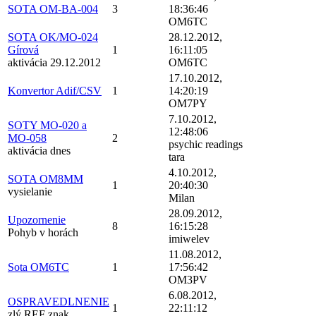
SOTA OM-BA-004
3
18:36:46
OM6TC
SOTA OK/MO-024
28.12.2012,
Gírová
1
16:11:05
aktivácia 29.12.2012
OM6TC
17.10.2012,
Konvertor Adif/CSV
1
14:20:19
OM7PY
7.10.2012,
SOTY MO-020 a
12:48:06
MO-058
2
psychic readings
aktivácia dnes
tara
4.10.2012,
SOTA OM8MM
1
20:40:30
vysielanie
Milan
28.09.2012,
Upozornenie
8
16:15:28
Pohyb v horách
imiwelev
11.08.2012,
Sota OM6TC
1
17:56:42
OM3PV
6.08.2012,
OSPRAVEDLNENIE
1
22:11:12
zlý REF znak