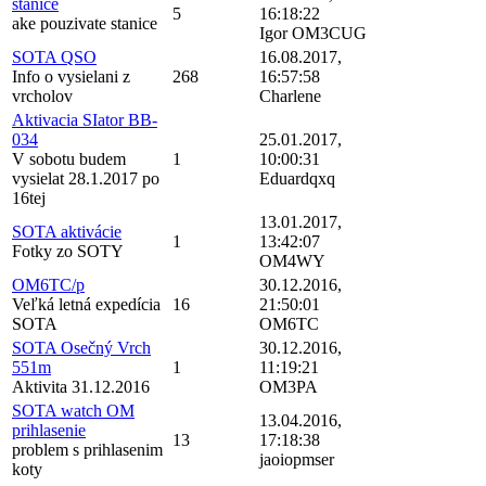
stanice
5
16:18:22
ake pouzivate stanice
Igor OM3CUG
SOTA QSO
16.08.2017,
Info o vysielani z
268
16:57:58
vrcholov
Charlene
Aktivacia SIator BB-
034
25.01.2017,
V sobotu budem
1
10:00:31
vysielat 28.1.2017 po
Eduardqxq
16tej
13.01.2017,
SOTA aktivácie
1
13:42:07
Fotky zo SOTY
OM4WY
OM6TC/p
30.12.2016,
Veľká letná expedícia
16
21:50:01
SOTA
OM6TC
SOTA Osečný Vrch
30.12.2016,
551m
1
11:19:21
Aktivita 31.12.2016
OM3PA
SOTA watch OM
13.04.2016,
prihlasenie
13
17:18:38
problem s prihlasenim
jaoiopmser
koty