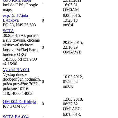
GPS KML subor
23.11.2011,
kml do GPS, Google
1
16:05:31
maps
OM0AM
exp.15.-17.jula
8.06.2016,
LAckova
0
13:25:13
PO 33, N49 25.603
om8sl
SOTA
30.8.2015 Ak počasie
a sily dovolia, chceme
29.08.2015,
aktivovať niektoré
0
22:16:29
kóty vo Veľkej Fatre,
OM6AWE
budeme QRG
145.500 od cca 9:00
až 15:00
Vysoká BA 001
Výstup dnes v
10.03.2012,
doobedných hodinách,
0
07:59:54
práca prevážne 7032,
om6tc
pokusne 10116-
118,14060-14063
12.03.2018,
OM-004 D. Kobyla
0
08:37:52
KV z OM-004
OM1AEG
6.01.2013,
SOTA BA-004