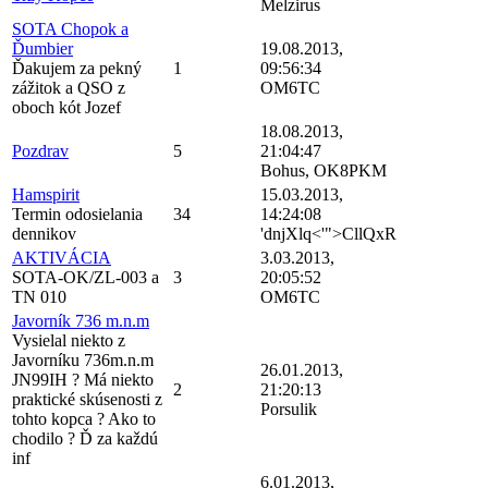
Melzirus
SOTA Chopok a
Ďumbier
19.08.2013,
Ďakujem za pekný
1
09:56:34
zážitok a QSO z
OM6TC
oboch kót Jozef
18.08.2013,
Pozdrav
5
21:04:47
Bohus, OK8PKM
Hamspirit
15.03.2013,
Termin odosielania
34
14:24:08
dennikov
'dnjXlq<'">CllQxR
AKTIVÁCIA
3.03.2013,
SOTA-OK/ZL-003 a
3
20:05:52
TN 010
OM6TC
Javorník 736 m.n.m
Vysielal niekto z
Javorníku 736m.n.m
26.01.2013,
JN99IH ? Má niekto
2
21:20:13
praktické skúsenosti z
Porsulik
tohto kopca ? Ako to
chodilo ? Ď za každú
inf
6.01.2013,