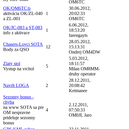
OM6TC
OK/OM6TC/p
30.06.2012,
aktivácia OK/ZL-040
1
20:02:33
a ZL-001
OM6TC
6.06.2012,
OK/JC-083 a ST-083
1
18:53:20
info z aktivace
farengayts
28.05.2012,
Chasers-Lovci SOTA
12
15:13:31
Body za QSO
Ondrej OM4DW
5.03.2012,
Zlaty stol
18:11:57
5
Vystup na vrchol
Milan OM8MM-
druhy operator
28.12.2011,
Navrh LOGA
2
20:08:42
Ketmanee
Sezonny bonus -
chyba
2.12.2011,
na www SOTA sa pre
4
07:50:33
OM nespravne
OM0JL Jaro
prideluje sezonny
bonus