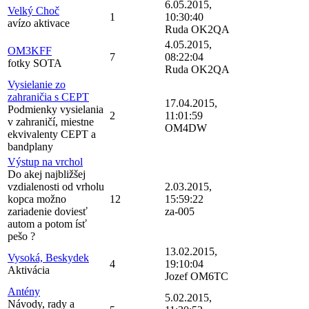
6.05.2015,
Velký Choč
1
10:30:40
avízo aktivace
Ruda OK2QA
4.05.2015,
OM3KFF
7
08:22:04
fotky SOTA
Ruda OK2QA
Vysielanie zo
zahraničia s CEPT
17.04.2015,
Podmienky vysielania
2
11:01:59
v zahraničí, miestne
OM4DW
ekvivalenty CEPT a
bandplany
Výstup na vrchol
Do akej najbližšej
vzdialenosti od vrholu
2.03.2015,
kopca možno
12
15:59:22
zariadenie doviesť
za-005
autom a potom ísť
pešo ?
13.02.2015,
Vysoká, Beskydek
4
19:10:04
Aktivácia
Jozef OM6TC
Antény
5.02.2015,
Návody, rady a