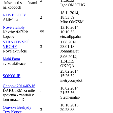
5
11:30:52
skúsenosti s anténami
Igor OM3CUG
na kopcoch
18.11.2014,
NOVÉ SOTY
2
18:53:59
Aktivácia
Miro OM7SM
Nové vrcholy
13.10.2014,
Návrhy ďaľších
55
10:10:53
kopcov
etuzufippaha
STRÁŽOVSKÉ
1.08.2014,
VRCHY
3
23:01:13
Nové aktivácie
JohnnieDet
8.06.2014,
Malá Fatra
1
11:41:15
avízo aktivace
OK2QA
25.02.2014,
SOKOLIE
1
15:26:52
inetryconydot
Chopok 2014-02-16
16.02.2014,
ĎAKUJEM za milé
1
21:55:56
spojenia - zahriali v
Stephenalap
tom mraze :D
10.10.2013,
Oravske Beskydy
3
20:58:38
Trzy Kopce