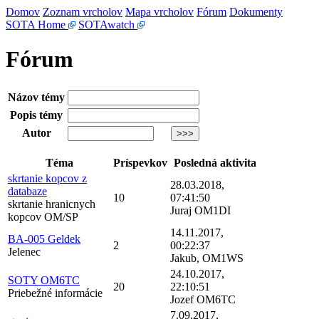
Domov
Zoznam vrcholov
Mapa vrcholov
Fórum
Dokumenty
SOTA Home
SOTAwatch
Fórum
Názov témy
Popis témy
Autor
Téma
Príspevkov
Posledná aktivita
skrtanie kopcov z
28.03.2018,
databaze
10
07:41:50
skrtanie hranicnych
Juraj OM1DI
kopcov OM/SP
14.11.2017,
BA-005 Geldek
2
00:22:37
Jelenec
Jakub, OM1WS
24.10.2017,
SOTY OM6TC
20
22:10:51
Priebežné informácie
Jozef OM6TC
7.09.2017,