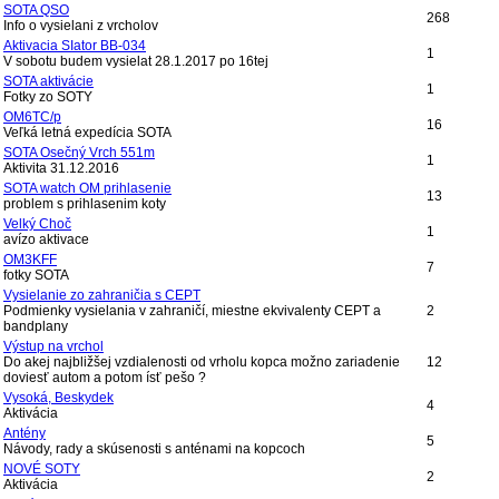
SOTA QSO
268
Info o vysielani z vrcholov
Aktivacia SIator BB-034
1
V sobotu budem vysielat 28.1.2017 po 16tej
SOTA aktivácie
1
Fotky zo SOTY
OM6TC/p
16
Veľká letná expedícia SOTA
SOTA Osečný Vrch 551m
1
Aktivita 31.12.2016
SOTA watch OM prihlasenie
13
problem s prihlasenim koty
Velký Choč
1
avízo aktivace
OM3KFF
7
fotky SOTA
Vysielanie zo zahraničia s CEPT
Podmienky vysielania v zahraničí, miestne ekvivalenty CEPT a
2
bandplany
Výstup na vrchol
Do akej najbližšej vzdialenosti od vrholu kopca možno zariadenie
12
doviesť autom a potom ísť pešo ?
Vysoká, Beskydek
4
Aktivácia
Antény
5
Návody, rady a skúsenosti s anténami na kopcoch
NOVÉ SOTY
2
Aktivácia