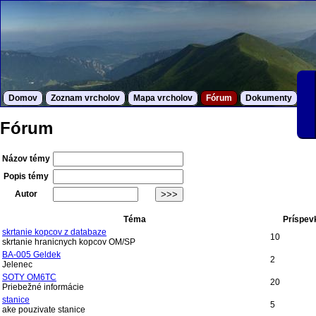
Domov
Zoznam vrcholov
Mapa vrcholov
Fórum
Dokumenty
S
Fórum
Názov témy
Popis témy
Autor
Téma
Príspev
skrtanie kopcov z databaze
10
skrtanie hranicnych kopcov OM/SP
BA-005 Geldek
2
Jelenec
SOTY OM6TC
20
Priebežné informácie
stanice
5
ake pouzivate stanice