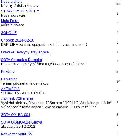
Nové vrcholy
55
Návrhy ďaľších kopcov
STRÁŽOVSKÉ VRCHY
3
Nové aktivácie
Malá Fatra
1
avízo aktivace
SOKOLIE
1
Chopok 2014-02-16
1
ĎAKUJEM za milé spojenia - zahriali v tom mraze :D
Oravske Beskydy Trzy Kopce
3
SOTA Chopok a Ďumbier
1
Ďakujem za pekný zážitok a QSO z oboch kót Jozef
Pozdrav
5
Hamspirit
34
Termin odosielania dennikov
AKTIVÁCIA
3
SOTA-OK/ZL-003 a TN 010
Javorník 736 m.n.m
Vysielal niekto z Javorníku 736m.n.m JN99IH ? Má niekto praktické
2
skúsenosti z tohto kopca ? Ako to chodilo ? Ď za každú inf
SOTA OM-BA-004
3
SOTA OK/MO-024 Gírová
1
aktivácia 29.12.2012
Konvertor Adif/CSV
1