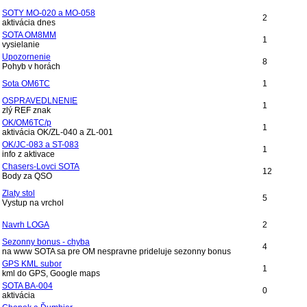
SOTY MO-020 a MO-058
2
aktivácia dnes
SOTA OM8MM
1
vysielanie
Upozornenie
8
Pohyb v horách
Sota OM6TC
1
OSPRAVEDLNENIE
1
zlý REF znak
OK/OM6TC/p
1
aktivácia OK/ZL-040 a ZL-001
OK/JC-083 a ST-083
1
info z aktivace
Chasers-Lovci SOTA
12
Body za QSO
Zlaty stol
5
Vystup na vrchol
Navrh LOGA
2
Sezonny bonus - chyba
4
na www SOTA sa pre OM nespravne prideluje sezonny bonus
GPS KML subor
1
kml do GPS, Google maps
SOTA BA-004
0
aktivácia