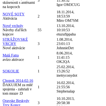
5
11:30:52
skúsenosti s anténami
Igor OM3CUG
na kopcoch
18.11.2014,
NOVÉ SOTY
2
18:53:59
Aktivácia
Miro OM7SM
Nové vrcholy
13.10.2014,
Návrhy ďaľších
55
10:10:53
kopcov
etuzufippaha
STRÁŽOVSKÉ
1.08.2014,
VRCHY
3
23:01:13
Nové aktivácie
JohnnieDet
8.06.2014,
Malá Fatra
1
11:41:15
avízo aktivace
OK2QA
25.02.2014,
SOKOLIE
1
15:26:52
inetryconydot
Chopok 2014-02-16
16.02.2014,
ĎAKUJEM za milé
1
21:55:56
spojenia - zahriali v
Stephenalap
tom mraze :D
10.10.2013,
Oravske Beskydy
3
20:58:38
Trzy Kopce