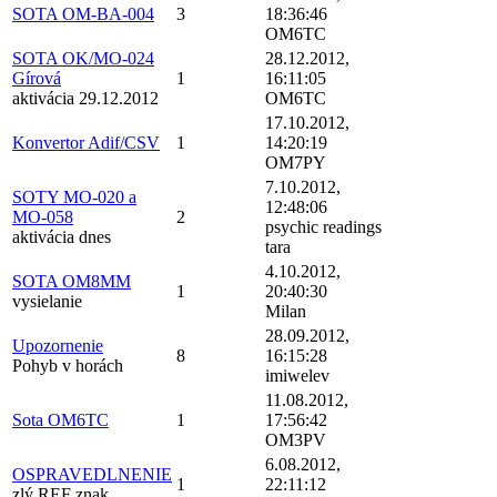
SOTA OM-BA-004
3
18:36:46
OM6TC
SOTA OK/MO-024
28.12.2012,
Gírová
1
16:11:05
aktivácia 29.12.2012
OM6TC
17.10.2012,
Konvertor Adif/CSV
1
14:20:19
OM7PY
7.10.2012,
SOTY MO-020 a
12:48:06
MO-058
2
psychic readings
aktivácia dnes
tara
4.10.2012,
SOTA OM8MM
1
20:40:30
vysielanie
Milan
28.09.2012,
Upozornenie
8
16:15:28
Pohyb v horách
imiwelev
11.08.2012,
Sota OM6TC
1
17:56:42
OM3PV
6.08.2012,
OSPRAVEDLNENIE
1
22:11:12
zlý REF znak