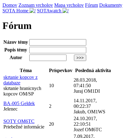
Domov
Zoznam vrcholov
Mapa vrcholov
Fórum
Dokumenty
SOTA Home
SOTAwatch
Fórum
Názov témy
Popis témy
Autor
Téma
Príspevkov
Posledná aktivita
skrtanie kopcov z
28.03.2018,
databaze
10
07:41:50
skrtanie hranicnych
Juraj OM1DI
kopcov OM/SP
14.11.2017,
BA-005 Geldek
2
00:22:37
Jelenec
Jakub, OM1WS
24.10.2017,
SOTY OM6TC
20
22:10:51
Priebežné informácie
Jozef OM6TC
7.09.2017,