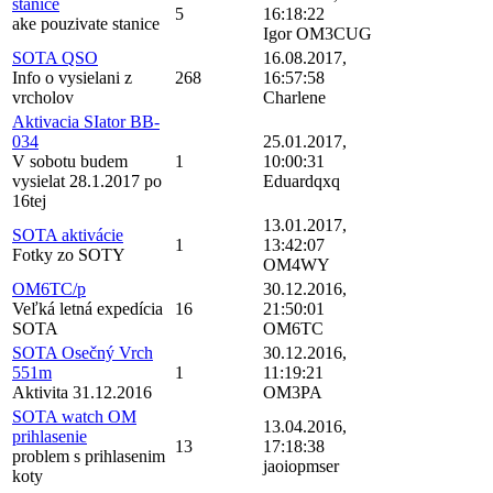
stanice
5
16:18:22
ake pouzivate stanice
Igor OM3CUG
SOTA QSO
16.08.2017,
Info o vysielani z
268
16:57:58
vrcholov
Charlene
Aktivacia SIator BB-
034
25.01.2017,
V sobotu budem
1
10:00:31
vysielat 28.1.2017 po
Eduardqxq
16tej
13.01.2017,
SOTA aktivácie
1
13:42:07
Fotky zo SOTY
OM4WY
OM6TC/p
30.12.2016,
Veľká letná expedícia
16
21:50:01
SOTA
OM6TC
SOTA Osečný Vrch
30.12.2016,
551m
1
11:19:21
Aktivita 31.12.2016
OM3PA
SOTA watch OM
13.04.2016,
prihlasenie
13
17:18:38
problem s prihlasenim
jaoiopmser
koty