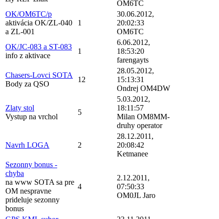
OM6TC
OK/OM6TC/p
30.06.2012,
aktivácia OK/ZL-040
1
20:02:33
a ZL-001
OM6TC
6.06.2012,
OK/JC-083 a ST-083
1
18:53:20
info z aktivace
farengayts
28.05.2012,
Chasers-Lovci SOTA
12
15:13:31
Body za QSO
Ondrej OM4DW
5.03.2012,
Zlaty stol
18:11:57
5
Vystup na vrchol
Milan OM8MM-
druhy operator
28.12.2011,
Navrh LOGA
2
20:08:42
Ketmanee
Sezonny bonus -
chyba
2.12.2011,
na www SOTA sa pre
4
07:50:33
OM nespravne
OM0JL Jaro
prideluje sezonny
bonus