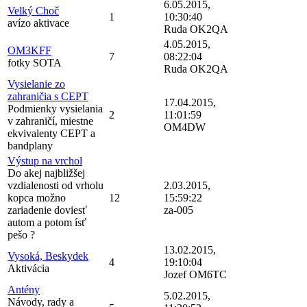
6.05.2015,
Velký Choč
1
10:30:40
avízo aktivace
Ruda OK2QA
4.05.2015,
OM3KFF
7
08:22:04
fotky SOTA
Ruda OK2QA
Vysielanie zo
zahraničia s CEPT
17.04.2015,
Podmienky vysielania
2
11:01:59
v zahraničí, miestne
OM4DW
ekvivalenty CEPT a
bandplany
Výstup na vrchol
Do akej najbližšej
vzdialenosti od vrholu
2.03.2015,
kopca možno
12
15:59:22
zariadenie doviesť
za-005
autom a potom ísť
pešo ?
13.02.2015,
Vysoká, Beskydek
4
19:10:04
Aktivácia
Jozef OM6TC
Antény
5.02.2015,
Návody, rady a