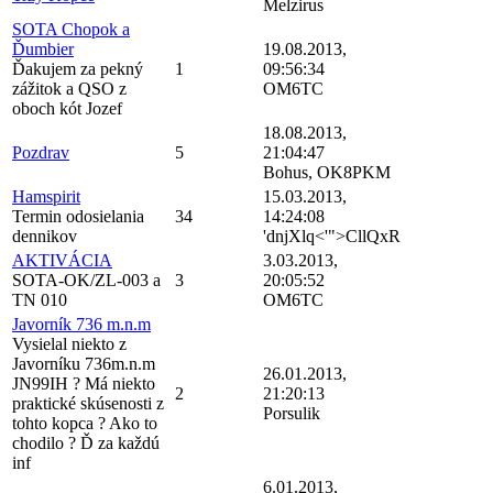
Melzirus
SOTA Chopok a
Ďumbier
19.08.2013,
Ďakujem za pekný
1
09:56:34
zážitok a QSO z
OM6TC
oboch kót Jozef
18.08.2013,
Pozdrav
5
21:04:47
Bohus, OK8PKM
Hamspirit
15.03.2013,
Termin odosielania
34
14:24:08
dennikov
'dnjXlq<'">CllQxR
AKTIVÁCIA
3.03.2013,
SOTA-OK/ZL-003 a
3
20:05:52
TN 010
OM6TC
Javorník 736 m.n.m
Vysielal niekto z
Javorníku 736m.n.m
26.01.2013,
JN99IH ? Má niekto
2
21:20:13
praktické skúsenosti z
Porsulik
tohto kopca ? Ako to
chodilo ? Ď za každú
inf
6.01.2013,