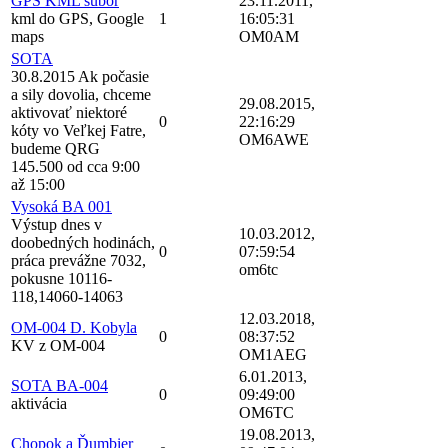
GPS KML subor
23.11.2011,
kml do GPS, Google
1
16:05:31
maps
OM0AM
SOTA
30.8.2015 Ak počasie
a sily dovolia, chceme
29.08.2015,
aktivovať niektoré
0
22:16:29
kóty vo Veľkej Fatre,
OM6AWE
budeme QRG
145.500 od cca 9:00
až 15:00
Vysoká BA 001
Výstup dnes v
10.03.2012,
doobedných hodinách,
0
07:59:54
práca prevážne 7032,
om6tc
pokusne 10116-
118,14060-14063
12.03.2018,
OM-004 D. Kobyla
0
08:37:52
KV z OM-004
OM1AEG
6.01.2013,
SOTA BA-004
0
09:49:00
aktivácia
OM6TC
19.08.2013,
Chopok a Ďumbier