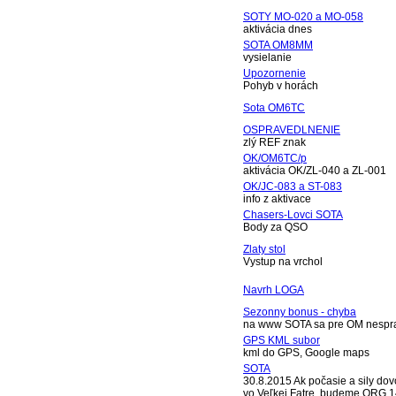
SOTY MO-020 a MO-058
aktivácia dnes
SOTA OM8MM
vysielanie
Upozornenie
Pohyb v horách
Sota OM6TC
OSPRAVEDLNENIE
zlý REF znak
OK/OM6TC/p
aktivácia OK/ZL-040 a ZL-001
OK/JC-083 a ST-083
info z aktivace
Chasers-Lovci SOTA
Body za QSO
Zlaty stol
Vystup na vrchol
Navrh LOGA
Sezonny bonus - chyba
na www SOTA sa pre OM nespra
GPS KML subor
kml do GPS, Google maps
SOTA
30.8.2015 Ak počasie a sily dov
vo Veľkej Fatre, budeme QRG 1