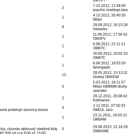
OM7PY
7.10.2012, 12:48:06
2
psychic readings tara
4.10.2012, 20:40:30
1
Milan
28.09.2012, 16:15:28
8
imiwelev
11.08.2012, 17:56:42
1
OM3PV
6.08.2012, 22:11:12
1
OM6TC
30.06.2012, 20:02:33
1
OM6TC
6.06.2012, 18:53:20
1
farengayts
28.05.2012, 15:13:31
12
Ondrej OM4DW
5.03.2012, 18:11:57
5
Milan OM8MM-druhy
operator
28.12.2011, 20:08:42
2
Ketmanee
2.12.2011, 07:50:33
4
vne prideluje sezonny bonus
OM0JL Jaro
23.11.2011, 16:05:31
1
OM0AM
29.08.2015, 22:16:29
olia, chceme aktivovať niektoré kóty
0
OM6AWE
45.500 od cca 9:00 až 15:00