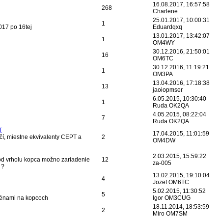
16.08.2017, 16:57:58
268
Charlene
25.01.2017, 10:00:31
1
017 po 16tej
Eduardqxq
13.01.2017, 13:42:07
1
OM4WY
30.12.2016, 21:50:01
16
OM6TC
30.12.2016, 11:19:21
1
OM3PA
13.04.2016, 17:18:38
13
jaoiopmser
6.05.2015, 10:30:40
1
Ruda OK2QA
4.05.2015, 08:22:04
7
Ruda OK2QA
T
17.04.2015, 11:01:59
čí, miestne ekvivalenty CEPT a
2
OM4DW
2.03.2015, 15:59:22
 od vrholu kopca možno zariadenie
12
za-005
 ?
13.02.2015, 19:10:04
4
Jozef OM6TC
5.02.2015, 11:30:52
5
ténami na kopcoch
Igor OM3CUG
18.11.2014, 18:53:59
2
Miro OM7SM