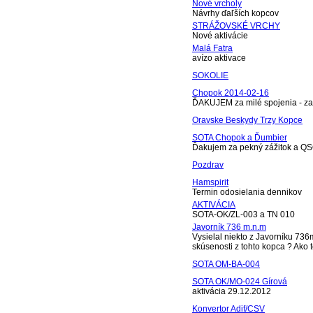
Nové vrcholy
Návrhy ďaľších kopcov
STRÁŽOVSKÉ VRCHY
Nové aktivácie
Malá Fatra
avízo aktivace
SOKOLIE
Chopok 2014-02-16
ĎAKUJEM za milé spojenia - zah
Oravske Beskydy Trzy Kopce
SOTA Chopok a Ďumbier
Ďakujem za pekný zážitok a QS
Pozdrav
Hamspirit
Termin odosielania dennikov
AKTIVÁCIA
SOTA-OK/ZL-003 a TN 010
Javorník 736 m.n.m
Vysielal niekto z Javorníku 73
skúsenosti z tohto kopca ? Ako t
SOTA OM-BA-004
SOTA OK/MO-024 Gírová
aktivácia 29.12.2012
Konvertor Adif/CSV