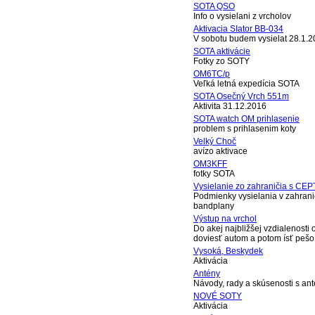
SOTA QSO
Info o vysielani z vrcholov
Aktivacia SIator BB-034
V sobotu budem vysielat 28.1.2
SOTA aktivácie
Fotky zo SOTY
OM6TC/p
Veľká letná expedícia SOTA
SOTA Osečný Vrch 551m
Aktivita 31.12.2016
SOTA watch OM prihlasenie
problem s prihlasenim koty
Velký Choč
avízo aktivace
OM3KFF
fotky SOTA
Vysielanie zo zahraničia s CEP
Podmienky vysielania v zahrani
bandplany
Výstup na vrchol
Do akej najbližšej vzdialenosti
doviesť autom a potom ísť pešo
Vysoká, Beskydek
Aktivácia
Antény
Návody, rady a skúsenosti s an
NOVÉ SOTY
Aktivácia