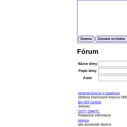
Domov
Zoznam vrcholov
Fórum
Názov témy
Popis témy
Autor
skrtanie kopcov z databaze
skrtanie hranicnych kopcov OM
BA-005 Geldek
Jelenec
SOTY OM6TC
Priebežné informácie
stanice
ake pouzivate stanice