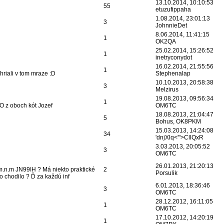
13.10.2014, 10:10:53
55
etuzufippaha
1.08.2014, 23:01:13
3
JohnnieDet
8.06.2014, 11:41:15
1
OK2QA
25.02.2014, 15:26:52
1
inetryconydot
16.02.2014, 21:55:56
1
riali v tom mraze :D
Stephenalap
10.10.2013, 20:58:38
3
Melzirus
19.08.2013, 09:56:34
1
O z oboch kót Jozef
OM6TC
18.08.2013, 21:04:47
5
Bohus, OK8PKM
15.03.2013, 14:24:08
34
'dnjXlq<'">CllQxR
3.03.2013, 20:05:52
3
OM6TC
26.01.2013, 21:20:13
6m.n.m JN99IH ? Má niekto praktické
2
Porsulik
o chodilo ? Ď za každú inf
6.01.2013, 18:36:46
3
OM6TC
28.12.2012, 16:11:05
1
OM6TC
17.10.2012, 14:20:19
1