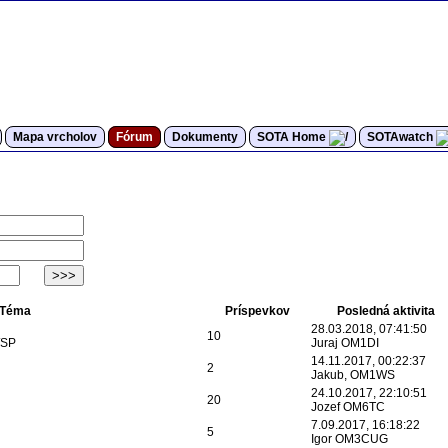
Mapa vrcholov
Fórum
Dokumenty
SOTA Home
SOTAwatch
Téma
Príspevkov
Posledná aktivita
28.03.2018, 07:41:50
10
/SP
Juraj OM1DI
14.11.2017, 00:22:37
2
Jakub, OM1WS
24.10.2017, 22:10:51
20
Jozef OM6TC
7.09.2017, 16:18:22
5
Igor OM3CUG