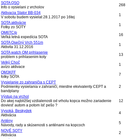
SOTA QSO
268
Info o vysielani z vrcholov
Aktivacia SIator BB-034
1
V sobotu budem vysielat 28.1.2017 po 16tej
SOTA aktivácie
1
Fotky zo SOTY
OM6TC/p
16
Veľká letná expedícia SOTA
SOTA Osečný Vrch 551m
1
Aktivita 31.12.2016
SOTA watch OM prihlasenie
13
problem s prihlasenim koty
Velký Choč
1
avízo aktivace
OM3KFF
7
fotky SOTA
Vysielanie zo zahraničia s CEPT
Podmienky vysielania v zahraničí, miestne ekvivalenty CEPT a
2
bandplany
Výstup na vrchol
Do akej najbližšej vzdialenosti od vrholu kopca možno zariadenie
12
doviesť autom a potom ísť pešo ?
Vysoká, Beskydek
4
Aktivácia
Antény
5
Návody, rady a skúsenosti s anténami na kopcoch
NOVÉ SOTY
2
Aktivácia