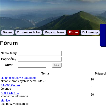
Domov
Zoznam vrcholov
Mapa vrcholov
Fórum
Dokumenty
S
Fórum
Názov témy
Popis témy
Autor
Téma
Príspev
skrtanie kopcov z databaze
10
skrtanie hranicnych kopcov OM/SP
BA-005 Geldek
2
Jelenec
SOTY OM6TC
20
Priebežné informácie
stanice
5
ake pouzivate stanice