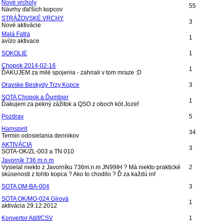
Nové vrcholy
55
Návrhy ďaľších kopcov
STRÁŽOVSKÉ VRCHY
3
Nové aktivácie
Malá Fatra
1
avízo aktivace
SOKOLIE
1
Chopok 2014-02-16
1
ĎAKUJEM za milé spojenia - zahriali v tom mraze :D
Oravske Beskydy Trzy Kopce
3
SOTA Chopok a Ďumbier
1
Ďakujem za pekný zážitok a QSO z oboch kót Jozef
Pozdrav
5
Hamspirit
34
Termin odosielania dennikov
AKTIVÁCIA
3
SOTA-OK/ZL-003 a TN 010
Javorník 736 m.n.m
Vysielal niekto z Javorníku 736m.n.m JN99IH ? Má niekto praktické
2
skúsenosti z tohto kopca ? Ako to chodilo ? Ď za každú inf
SOTA OM-BA-004
3
SOTA OK/MO-024 Gírová
1
aktivácia 29.12.2012
Konvertor Adif/CSV
1