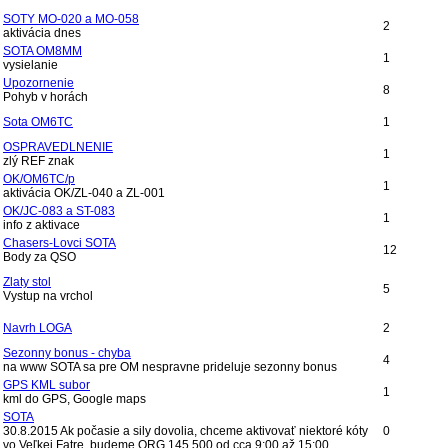
SOTY MO-020 a MO-058
2
aktivácia dnes
SOTA OM8MM
1
vysielanie
Upozornenie
8
Pohyb v horách
Sota OM6TC
1
OSPRAVEDLNENIE
1
zlý REF znak
OK/OM6TC/p
1
aktivácia OK/ZL-040 a ZL-001
OK/JC-083 a ST-083
1
info z aktivace
Chasers-Lovci SOTA
12
Body za QSO
Zlaty stol
5
Vystup na vrchol
Navrh LOGA
2
Sezonny bonus - chyba
4
na www SOTA sa pre OM nespravne prideluje sezonny bonus
GPS KML subor
1
kml do GPS, Google maps
SOTA
30.8.2015 Ak počasie a sily dovolia, chceme aktivovať niektoré kóty
0
vo Veľkej Fatre, budeme QRG 145.500 od cca 9:00 až 15:00