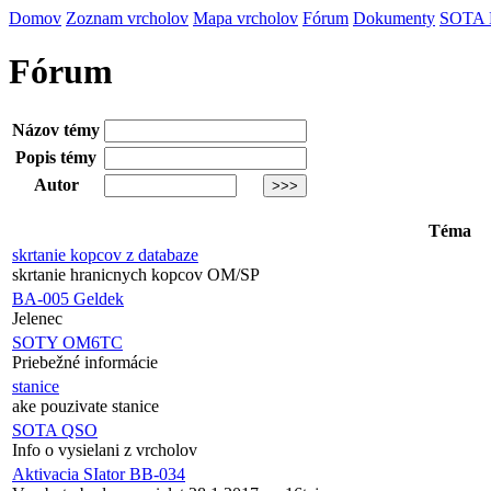
Domov
Zoznam vrcholov
Mapa vrcholov
Fórum
Dokumenty
SOTA
Fórum
Názov témy
Popis témy
Autor
Téma
skrtanie kopcov z databaze
skrtanie hranicnych kopcov OM/SP
BA-005 Geldek
Jelenec
SOTY OM6TC
Priebežné informácie
stanice
ake pouzivate stanice
SOTA QSO
Info o vysielani z vrcholov
Aktivacia SIator BB-034