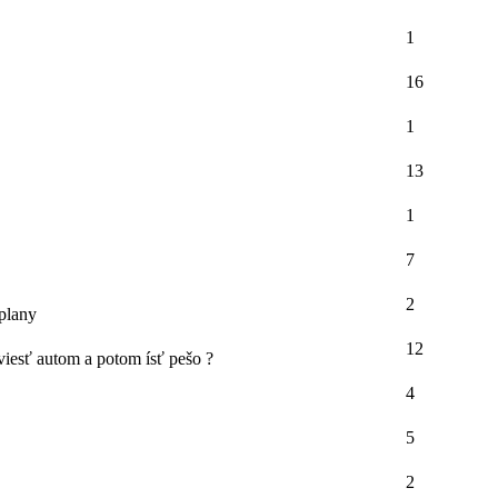
1
16
1
13
1
7
2
plany
12
viesť autom a potom ísť pešo ?
4
5
2