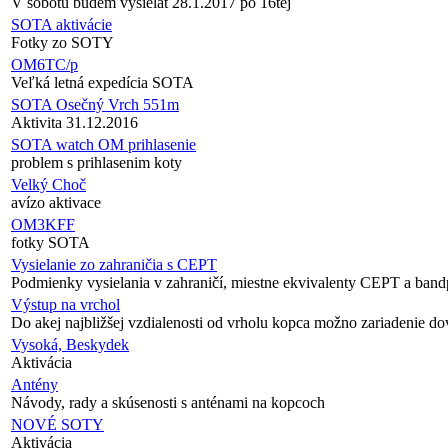
V sobotu budem vysielat 28.1.2017 po 16tej
SOTA aktivácie
Fotky zo SOTY
OM6TC/p
Veľká letná expedícia SOTA
SOTA Osečný Vrch 551m
Aktivita 31.12.2016
SOTA watch OM prihlasenie
problem s prihlasenim koty
Velký Choč
avízo aktivace
OM3KFF
fotky SOTA
Vysielanie zo zahraničia s CEPT
Podmienky vysielania v zahraničí, miestne ekvivalenty CEPT a band
Výstup na vrchol
Do akej najbližšej vzdialenosti od vrholu kopca možno zariadenie do
Vysoká, Beskydek
Aktivácia
Antény
Návody, rady a skúsenosti s anténami na kopcoch
NOVÉ SOTY
Aktivácia