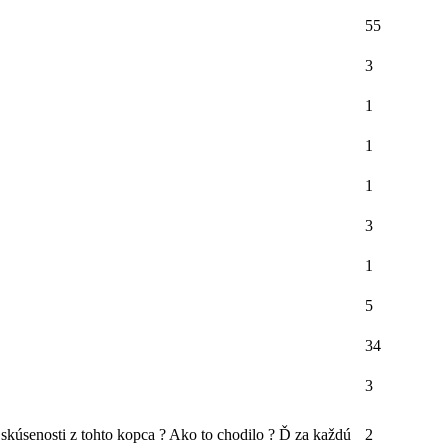
55
3
1
1
1
3
1
5
34
3
skúsenosti z tohto kopca ? Ako to chodilo ? Ď za každú
2