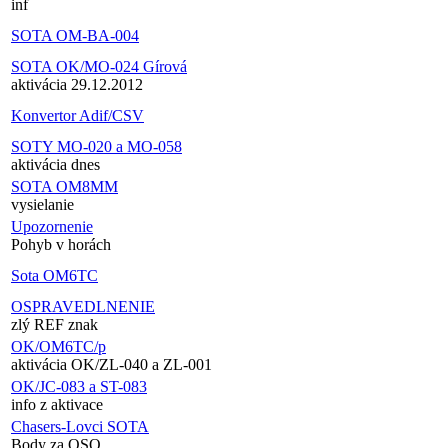
inf
SOTA OM-BA-004
SOTA OK/MO-024 Gírová
aktivácia 29.12.2012
Konvertor Adif/CSV
SOTY MO-020 a MO-058
aktivácia dnes
SOTA OM8MM
vysielanie
Upozornenie
Pohyb v horách
Sota OM6TC
OSPRAVEDLNENIE
zlý REF znak
OK/OM6TC/p
aktivácia OK/ZL-040 a ZL-001
OK/JC-083 a ST-083
info z aktivace
Chasers-Lovci SOTA
Body za QSO