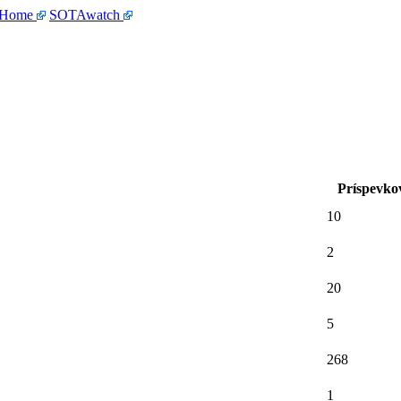
 Home
SOTAwatch
Príspevko
10
2
20
5
268
1