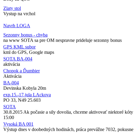
Zlaty stol
Vystup na vrchol
Navrh LOGA
Sezonny bonus - chyba
na www SOTA sa pre OM nespravne prideluje sezonny bonus
GPS KML subor
kml do GPS, Google maps
SOTA BA-004
aktivácia
Chopok a Ďumbier
Aktivácia
BA-004
Devinska Kobyla 20m
exp.15.-17.jula LAckova
PO 33, N49 25.603
SOTA
30.8.2015 Ak počasie a sily dovolia, chceme aktivovať niektoré kó
15:00
Vysoká BA 001
Výstup dnes v doobedných hodinách, práca prevážne 7032, pokusn