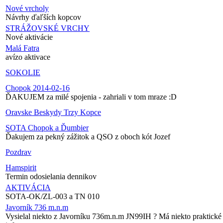
Nové vrcholy
Návrhy ďaľších kopcov
STRÁŽOVSKÉ VRCHY
Nové aktivácie
Malá Fatra
avízo aktivace
SOKOLIE
Chopok 2014-02-16
ĎAKUJEM za milé spojenia - zahriali v tom mraze :D
Oravske Beskydy Trzy Kopce
SOTA Chopok a Ďumbier
Ďakujem za pekný zážitok a QSO z oboch kót Jozef
Pozdrav
Hamspirit
Termin odosielania dennikov
AKTIVÁCIA
SOTA-OK/ZL-003 a TN 010
Javorník 736 m.n.m
Vysielal niekto z Javorníku 736m.n.m JN99IH ? Má niekto praktické 