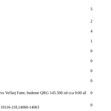
5
2
4
1
0
0
0
0
ty vo Veľkej Fatre, budeme QRG 145.500 od cca 9:00 až
0
0
e 10116-118,14060-14063