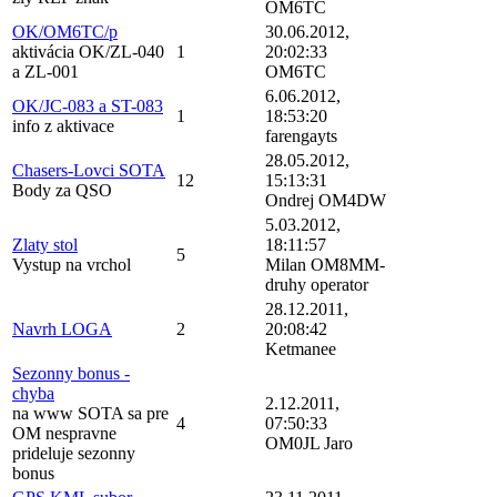
OM6TC
OK/OM6TC/p
30.06.2012,
aktivácia OK/ZL-040
1
20:02:33
a ZL-001
OM6TC
6.06.2012,
OK/JC-083 a ST-083
1
18:53:20
info z aktivace
farengayts
28.05.2012,
Chasers-Lovci SOTA
12
15:13:31
Body za QSO
Ondrej OM4DW
5.03.2012,
Zlaty stol
18:11:57
5
Vystup na vrchol
Milan OM8MM-
druhy operator
28.12.2011,
Navrh LOGA
2
20:08:42
Ketmanee
Sezonny bonus -
chyba
2.12.2011,
na www SOTA sa pre
4
07:50:33
OM nespravne
OM0JL Jaro
prideluje sezonny
bonus