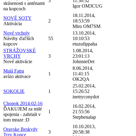
5
11:30:52
skúsenosti s anténami
Igor OM3CUG
na kopcoch
18.11.2014,
NOVÉ SOTY
2
18:53:59
Aktivácia
Miro OM7SM
Nové vrcholy
13.10.2014,
Návrhy ďaľších
55
10:10:53
kopcov
etuzufippaha
STRÁŽOVSKÉ
1.08.2014,
VRCHY
3
23:01:13
Nové aktivácie
JohnnieDet
8.06.2014,
Malá Fatra
1
11:41:15
avízo aktivace
OK2QA
25.02.2014,
SOKOLIE
1
15:26:52
inetryconydot
Chopok 2014-02-16
16.02.2014,
ĎAKUJEM za milé
1
21:55:56
spojenia - zahriali v
Stephenalap
tom mraze :D
10.10.2013,
Oravske Beskydy
3
20:58:38
Trzy Kopce