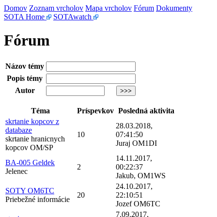
Domov
Zoznam vrcholov
Mapa vrcholov
Fórum
Dokumenty
SOTA Home
SOTAwatch
Fórum
Názov témy
Popis témy
Autor
Téma
Príspevkov
Posledná aktivita
skrtanie kopcov z
28.03.2018,
databaze
10
07:41:50
skrtanie hranicnych
Juraj OM1DI
kopcov OM/SP
14.11.2017,
BA-005 Geldek
2
00:22:37
Jelenec
Jakub, OM1WS
24.10.2017,
SOTY OM6TC
20
22:10:51
Priebežné informácie
Jozef OM6TC
7.09.2017,