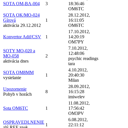
SOTA OM-BA-004
3
18:36:46
OM6TC
SOTA OK/MO-024
28.12.2012,
Gírová
1
16:11:05
aktivácia 29.12.2012
OM6TC
17.10.2012,
Konvertor Adif/CSV
1
14:20:19
OM7PY
7.10.2012,
SOTY MO-020 a
12:48:06
MO-058
2
psychic readings
aktivácia dnes
tara
4.10.2012,
SOTA OM8MM
1
20:40:30
vysielanie
Milan
28.09.2012,
Upozornenie
8
16:15:28
Pohyb v horách
imiwelev
11.08.2012,
Sota OM6TC
1
17:56:42
OM3PV
6.08.2012,
OSPRAVEDLNENIE
1
22:11:12
zlý REF znak