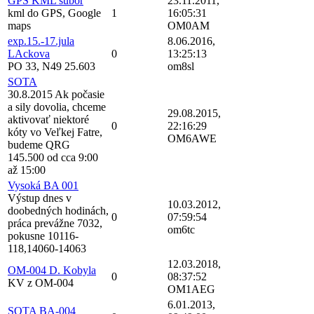
GPS KML subor
23.11.2011,
kml do GPS, Google
1
16:05:31
maps
OM0AM
exp.15.-17.jula
8.06.2016,
LAckova
0
13:25:13
PO 33, N49 25.603
om8sl
SOTA
30.8.2015 Ak počasie
a sily dovolia, chceme
29.08.2015,
aktivovať niektoré
0
22:16:29
kóty vo Veľkej Fatre,
OM6AWE
budeme QRG
145.500 od cca 9:00
až 15:00
Vysoká BA 001
Výstup dnes v
10.03.2012,
doobedných hodinách,
0
07:59:54
práca prevážne 7032,
om6tc
pokusne 10116-
118,14060-14063
12.03.2018,
OM-004 D. Kobyla
0
08:37:52
KV z OM-004
OM1AEG
6.01.2013,
SOTA BA-004