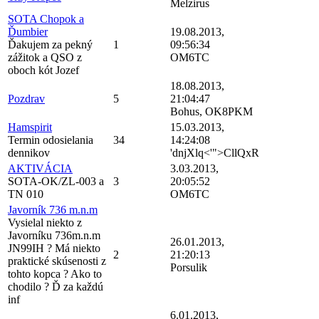
Melzirus
SOTA Chopok a
Ďumbier
19.08.2013,
Ďakujem za pekný
1
09:56:34
zážitok a QSO z
OM6TC
oboch kót Jozef
18.08.2013,
Pozdrav
5
21:04:47
Bohus, OK8PKM
Hamspirit
15.03.2013,
Termin odosielania
34
14:24:08
dennikov
'dnjXlq<'">CllQxR
AKTIVÁCIA
3.03.2013,
SOTA-OK/ZL-003 a
3
20:05:52
TN 010
OM6TC
Javorník 736 m.n.m
Vysielal niekto z
Javorníku 736m.n.m
26.01.2013,
JN99IH ? Má niekto
2
21:20:13
praktické skúsenosti z
Porsulik
tohto kopca ? Ako to
chodilo ? Ď za každú
inf
6.01.2013,