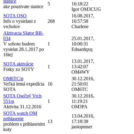
stanice
5
16:18:22
ake pouzivate stanice
Igor OM3CUG
SOTA QSO
16.08.2017,
Info o vysielani z
268
16:57:58
vrcholov
Charlene
Aktivacia SIator BB-
034
25.01.2017,
V sobotu budem
1
10:00:31
vysielat 28.1.2017 po
Eduardqxq
16tej
13.01.2017,
SOTA aktivácie
1
13:42:07
Fotky zo SOTY
OM4WY
OM6TC/p
30.12.2016,
Veľká letná expedícia
16
21:50:01
SOTA
OM6TC
SOTA Osečný Vrch
30.12.2016,
551m
1
11:19:21
Aktivita 31.12.2016
OM3PA
SOTA watch OM
13.04.2016,
prihlasenie
13
17:18:38
problem s prihlasenim
jaoiopmser
koty