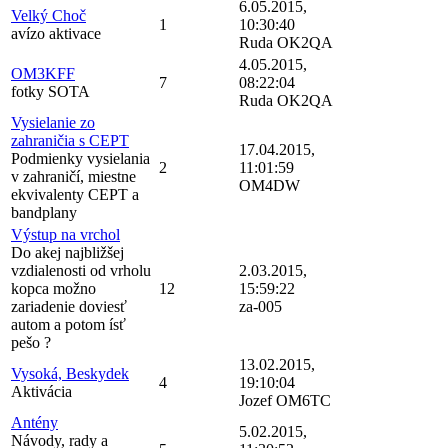
6.05.2015,
Velký Choč
1
10:30:40
avízo aktivace
Ruda OK2QA
4.05.2015,
OM3KFF
7
08:22:04
fotky SOTA
Ruda OK2QA
Vysielanie zo
zahraničia s CEPT
17.04.2015,
Podmienky vysielania
2
11:01:59
v zahraničí, miestne
OM4DW
ekvivalenty CEPT a
bandplany
Výstup na vrchol
Do akej najbližšej
vzdialenosti od vrholu
2.03.2015,
kopca možno
12
15:59:22
zariadenie doviesť
za-005
autom a potom ísť
pešo ?
13.02.2015,
Vysoká, Beskydek
4
19:10:04
Aktivácia
Jozef OM6TC
Antény
5.02.2015,
Návody, rady a