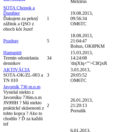
Melzirus
SOTA Chopok a
Ďumbier
19.08.2013,
Ďakujem za pekný
1
09:56:34
zážitok a QSO z
OM6TC
oboch kót Jozef
18.08.2013,
Pozdrav
5
21:04:47
Bohus, OK8PKM
Hamspirit
15.03.2013,
Termin odosielania
34
14:24:08
dennikov
'dnjXlq<'">CllQxR
AKTIVÁCIA
3.03.2013,
SOTA-OK/ZL-003 a
3
20:05:52
TN 010
OM6TC
Javorník 736 m.n.m
Vysielal niekto z
Javorníku 736m.n.m
26.01.2013,
JN99IH ? Má niekto
2
21:20:13
praktické skúsenosti z
Porsulik
tohto kopca ? Ako to
chodilo ? Ď za každú
inf
6.01.2013,