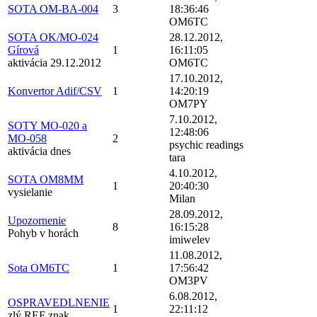
SOTA OM-BA-004
3
18:36:46
OM6TC
SOTA OK/MO-024
28.12.2012,
Gírová
1
16:11:05
aktivácia 29.12.2012
OM6TC
17.10.2012,
Konvertor Adif/CSV
1
14:20:19
OM7PY
7.10.2012,
SOTY MO-020 a
12:48:06
MO-058
2
psychic readings
aktivácia dnes
tara
4.10.2012,
SOTA OM8MM
1
20:40:30
vysielanie
Milan
28.09.2012,
Upozornenie
8
16:15:28
Pohyb v horách
imiwelev
11.08.2012,
Sota OM6TC
1
17:56:42
OM3PV
6.08.2012,
OSPRAVEDLNENIE
1
22:11:12
zlý REF znak