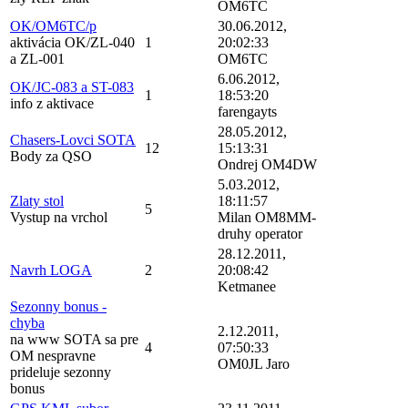
OM6TC
OK/OM6TC/p
30.06.2012,
aktivácia OK/ZL-040
1
20:02:33
a ZL-001
OM6TC
6.06.2012,
OK/JC-083 a ST-083
1
18:53:20
info z aktivace
farengayts
28.05.2012,
Chasers-Lovci SOTA
12
15:13:31
Body za QSO
Ondrej OM4DW
5.03.2012,
Zlaty stol
18:11:57
5
Vystup na vrchol
Milan OM8MM-
druhy operator
28.12.2011,
Navrh LOGA
2
20:08:42
Ketmanee
Sezonny bonus -
chyba
2.12.2011,
na www SOTA sa pre
4
07:50:33
OM nespravne
OM0JL Jaro
prideluje sezonny
bonus