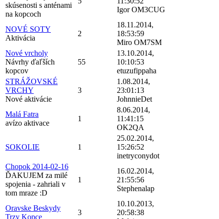
5
11:30:52
skúsenosti s anténami
Igor OM3CUG
na kopcoch
18.11.2014,
NOVÉ SOTY
2
18:53:59
Aktivácia
Miro OM7SM
Nové vrcholy
13.10.2014,
Návrhy ďaľších
55
10:10:53
kopcov
etuzufippaha
STRÁŽOVSKÉ
1.08.2014,
VRCHY
3
23:01:13
Nové aktivácie
JohnnieDet
8.06.2014,
Malá Fatra
1
11:41:15
avízo aktivace
OK2QA
25.02.2014,
SOKOLIE
1
15:26:52
inetryconydot
Chopok 2014-02-16
16.02.2014,
ĎAKUJEM za milé
1
21:55:56
spojenia - zahriali v
Stephenalap
tom mraze :D
10.10.2013,
Oravske Beskydy
3
20:58:38
Trzy Kopce