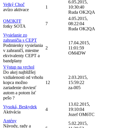
6.05.2015,
Velký Choč
1
10:30:40
avízo aktivace
Ruda OK2QA
4.05.2015,
OM3KFF
7
08:22:04
fotky SOTA
Ruda OK2QA
Vysielanie zo
zahraničia s CEPT
17.04.2015,
Podmienky vysielania
2
11:01:59
v zahraničí, miestne
OM4DW
ekvivalenty CEPT a
bandplany
Výstup na vrchol
Do akej najbližšej
vzdialenosti od vrholu
2.03.2015,
kopca možno
12
15:59:22
zariadenie doviesť
za-005
autom a potom ísť
pešo ?
13.02.2015,
Vysoká, Beskydek
4
19:10:04
Aktivácia
Jozef OM6TC
Antény
5.02.2015,
Návody, rady a