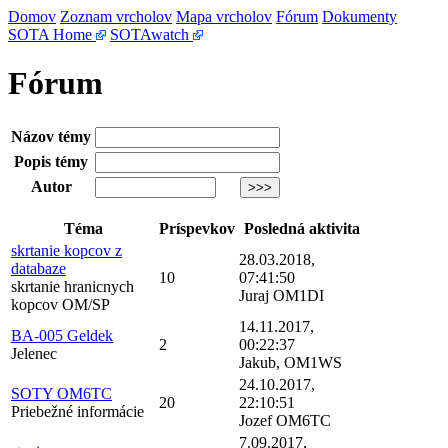
Domov
Zoznam vrcholov
Mapa vrcholov
Fórum
Dokumenty
SOTA Home
SOTAwatch
Fórum
Názov témy
Popis témy
Autor
Téma
Príspevkov
Posledná aktivita
skrtanie kopcov z
28.03.2018,
databaze
10
07:41:50
skrtanie hranicnych
Juraj OM1DI
kopcov OM/SP
14.11.2017,
BA-005 Geldek
2
00:22:37
Jelenec
Jakub, OM1WS
24.10.2017,
SOTY OM6TC
20
22:10:51
Priebežné informácie
Jozef OM6TC
7.09.2017,