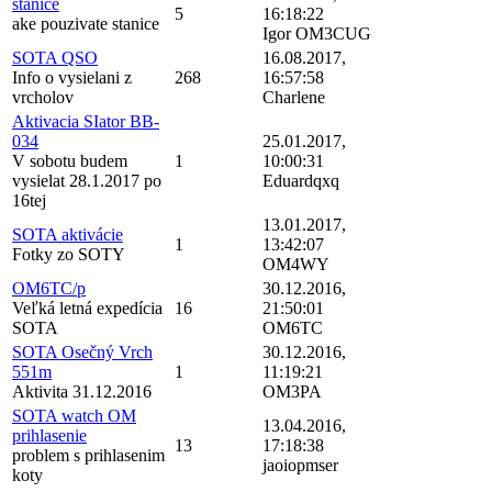
stanice
5
16:18:22
ake pouzivate stanice
Igor OM3CUG
SOTA QSO
16.08.2017,
Info o vysielani z
268
16:57:58
vrcholov
Charlene
Aktivacia SIator BB-
034
25.01.2017,
V sobotu budem
1
10:00:31
vysielat 28.1.2017 po
Eduardqxq
16tej
13.01.2017,
SOTA aktivácie
1
13:42:07
Fotky zo SOTY
OM4WY
OM6TC/p
30.12.2016,
Veľká letná expedícia
16
21:50:01
SOTA
OM6TC
SOTA Osečný Vrch
30.12.2016,
551m
1
11:19:21
Aktivita 31.12.2016
OM3PA
SOTA watch OM
13.04.2016,
prihlasenie
13
17:18:38
problem s prihlasenim
jaoiopmser
koty