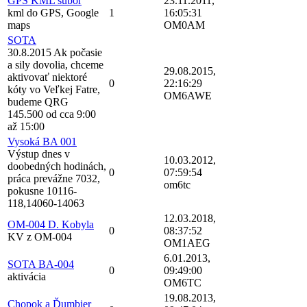
GPS KML subor
23.11.2011,
kml do GPS, Google
1
16:05:31
maps
OM0AM
SOTA
30.8.2015 Ak počasie
a sily dovolia, chceme
29.08.2015,
aktivovať niektoré
0
22:16:29
kóty vo Veľkej Fatre,
OM6AWE
budeme QRG
145.500 od cca 9:00
až 15:00
Vysoká BA 001
Výstup dnes v
10.03.2012,
doobedných hodinách,
0
07:59:54
práca prevážne 7032,
om6tc
pokusne 10116-
118,14060-14063
12.03.2018,
OM-004 D. Kobyla
0
08:37:52
KV z OM-004
OM1AEG
6.01.2013,
SOTA BA-004
0
09:49:00
aktivácia
OM6TC
19.08.2013,
Chopok a Ďumbier