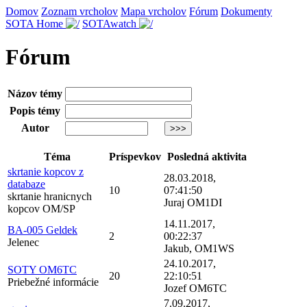
Domov
Zoznam vrcholov
Mapa vrcholov
Fórum
Dokumenty
SOTA Home
SOTAwatch
Fórum
Názov témy
Popis témy
Autor
Téma
Príspevkov
Posledná aktivita
skrtanie kopcov z
28.03.2018,
databaze
10
07:41:50
skrtanie hranicnych
Juraj OM1DI
kopcov OM/SP
14.11.2017,
BA-005 Geldek
2
00:22:37
Jelenec
Jakub, OM1WS
24.10.2017,
SOTY OM6TC
20
22:10:51
Priebežné informácie
Jozef OM6TC
7.09.2017,