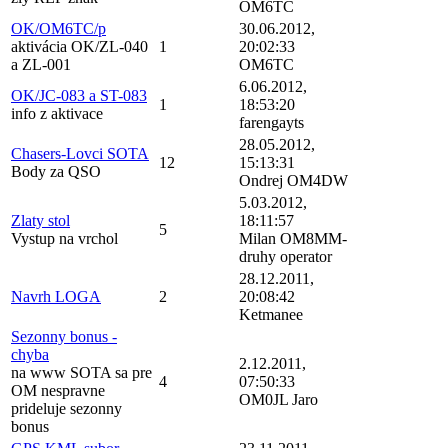
OM6TC
OK/OM6TC/p
30.06.2012,
aktivácia OK/ZL-040
1
20:02:33
a ZL-001
OM6TC
6.06.2012,
OK/JC-083 a ST-083
1
18:53:20
info z aktivace
farengayts
28.05.2012,
Chasers-Lovci SOTA
12
15:13:31
Body za QSO
Ondrej OM4DW
5.03.2012,
Zlaty stol
18:11:57
5
Vystup na vrchol
Milan OM8MM-
druhy operator
28.12.2011,
Navrh LOGA
2
20:08:42
Ketmanee
Sezonny bonus -
chyba
2.12.2011,
na www SOTA sa pre
4
07:50:33
OM nespravne
OM0JL Jaro
prideluje sezonny
bonus