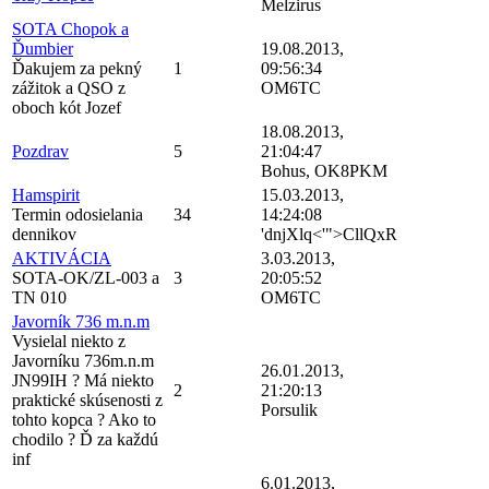
Melzirus
SOTA Chopok a
Ďumbier
19.08.2013,
Ďakujem za pekný
1
09:56:34
zážitok a QSO z
OM6TC
oboch kót Jozef
18.08.2013,
Pozdrav
5
21:04:47
Bohus, OK8PKM
Hamspirit
15.03.2013,
Termin odosielania
34
14:24:08
dennikov
'dnjXlq<'">CllQxR
AKTIVÁCIA
3.03.2013,
SOTA-OK/ZL-003 a
3
20:05:52
TN 010
OM6TC
Javorník 736 m.n.m
Vysielal niekto z
Javorníku 736m.n.m
26.01.2013,
JN99IH ? Má niekto
2
21:20:13
praktické skúsenosti z
Porsulik
tohto kopca ? Ako to
chodilo ? Ď za každú
inf
6.01.2013,