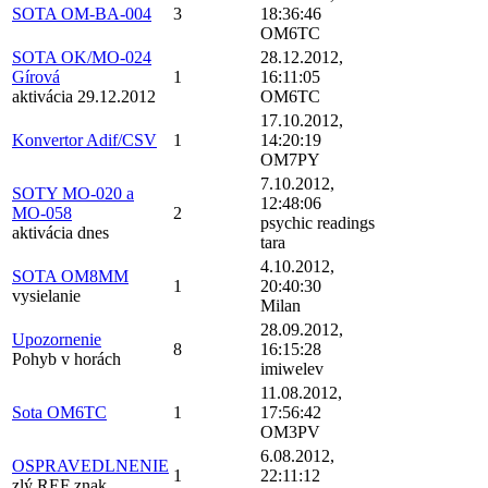
SOTA OM-BA-004
3
18:36:46
OM6TC
SOTA OK/MO-024
28.12.2012,
Gírová
1
16:11:05
aktivácia 29.12.2012
OM6TC
17.10.2012,
Konvertor Adif/CSV
1
14:20:19
OM7PY
7.10.2012,
SOTY MO-020 a
12:48:06
MO-058
2
psychic readings
aktivácia dnes
tara
4.10.2012,
SOTA OM8MM
1
20:40:30
vysielanie
Milan
28.09.2012,
Upozornenie
8
16:15:28
Pohyb v horách
imiwelev
11.08.2012,
Sota OM6TC
1
17:56:42
OM3PV
6.08.2012,
OSPRAVEDLNENIE
1
22:11:12
zlý REF znak