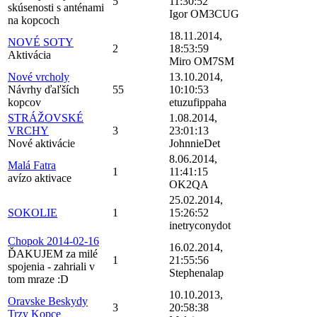
5
11:30:52
skúsenosti s anténami
Igor OM3CUG
na kopcoch
18.11.2014,
NOVÉ SOTY
2
18:53:59
Aktivácia
Miro OM7SM
Nové vrcholy
13.10.2014,
Návrhy ďaľších
55
10:10:53
kopcov
etuzufippaha
STRÁŽOVSKÉ
1.08.2014,
VRCHY
3
23:01:13
Nové aktivácie
JohnnieDet
8.06.2014,
Malá Fatra
1
11:41:15
avízo aktivace
OK2QA
25.02.2014,
SOKOLIE
1
15:26:52
inetryconydot
Chopok 2014-02-16
16.02.2014,
ĎAKUJEM za milé
1
21:55:56
spojenia - zahriali v
Stephenalap
tom mraze :D
10.10.2013,
Oravske Beskydy
3
20:58:38
Trzy Kopce