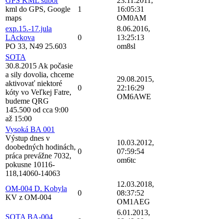
GPS KML subor
23.11.2011,
kml do GPS, Google
1
16:05:31
maps
OM0AM
exp.15.-17.jula
8.06.2016,
LAckova
0
13:25:13
PO 33, N49 25.603
om8sl
SOTA
30.8.2015 Ak počasie
a sily dovolia, chceme
29.08.2015,
aktivovať niektoré
0
22:16:29
kóty vo Veľkej Fatre,
OM6AWE
budeme QRG
145.500 od cca 9:00
až 15:00
Vysoká BA 001
Výstup dnes v
10.03.2012,
doobedných hodinách,
0
07:59:54
práca prevážne 7032,
om6tc
pokusne 10116-
118,14060-14063
12.03.2018,
OM-004 D. Kobyla
0
08:37:52
KV z OM-004
OM1AEG
6.01.2013,
SOTA BA-004