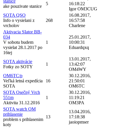
stanice
5
16:18:22
ake pouzivate stanice
Igor OM3CUG
SOTA QSO
16.08.2017,
Info o vysielani z
268
16:57:58
vrcholov
Charlene
Aktivacia SIator BB-
034
25.01.2017,
V sobotu budem
1
10:00:31
vysielat 28.1.2017 po
Eduardqxq
16tej
13.01.2017,
SOTA aktivácie
1
13:42:07
Fotky zo SOTY
OM4WY
OM6TC/p
30.12.2016,
Veľká letná expedícia
16
21:50:01
SOTA
OM6TC
SOTA Osečný Vrch
30.12.2016,
551m
1
11:19:21
Aktivita 31.12.2016
OM3PA
SOTA watch OM
13.04.2016,
prihlasenie
13
17:18:38
problem s prihlasenim
jaoiopmser
koty