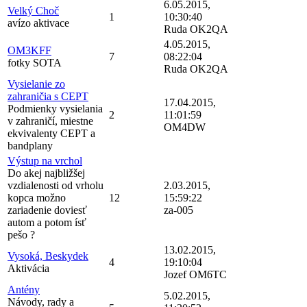
6.05.2015,
Velký Choč
1
10:30:40
avízo aktivace
Ruda OK2QA
4.05.2015,
OM3KFF
7
08:22:04
fotky SOTA
Ruda OK2QA
Vysielanie zo
zahraničia s CEPT
17.04.2015,
Podmienky vysielania
2
11:01:59
v zahraničí, miestne
OM4DW
ekvivalenty CEPT a
bandplany
Výstup na vrchol
Do akej najbližšej
vzdialenosti od vrholu
2.03.2015,
kopca možno
12
15:59:22
zariadenie doviesť
za-005
autom a potom ísť
pešo ?
13.02.2015,
Vysoká, Beskydek
4
19:10:04
Aktivácia
Jozef OM6TC
Antény
5.02.2015,
Návody, rady a