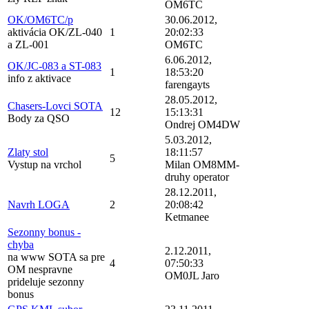
OM6TC
OK/OM6TC/p
30.06.2012,
aktivácia OK/ZL-040
1
20:02:33
a ZL-001
OM6TC
6.06.2012,
OK/JC-083 a ST-083
1
18:53:20
info z aktivace
farengayts
28.05.2012,
Chasers-Lovci SOTA
12
15:13:31
Body za QSO
Ondrej OM4DW
5.03.2012,
Zlaty stol
18:11:57
5
Vystup na vrchol
Milan OM8MM-
druhy operator
28.12.2011,
Navrh LOGA
2
20:08:42
Ketmanee
Sezonny bonus -
chyba
2.12.2011,
na www SOTA sa pre
4
07:50:33
OM nespravne
OM0JL Jaro
prideluje sezonny
bonus