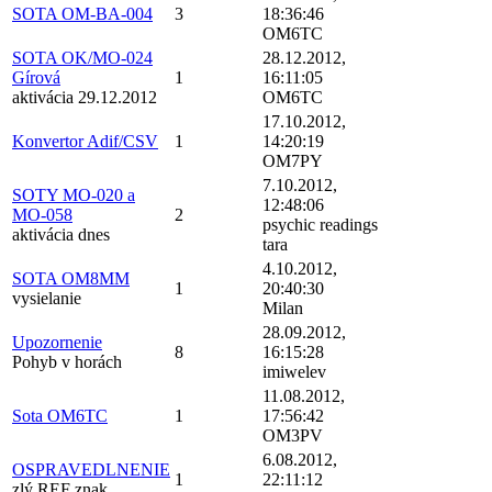
SOTA OM-BA-004
3
18:36:46
OM6TC
SOTA OK/MO-024
28.12.2012,
Gírová
1
16:11:05
aktivácia 29.12.2012
OM6TC
17.10.2012,
Konvertor Adif/CSV
1
14:20:19
OM7PY
7.10.2012,
SOTY MO-020 a
12:48:06
MO-058
2
psychic readings
aktivácia dnes
tara
4.10.2012,
SOTA OM8MM
1
20:40:30
vysielanie
Milan
28.09.2012,
Upozornenie
8
16:15:28
Pohyb v horách
imiwelev
11.08.2012,
Sota OM6TC
1
17:56:42
OM3PV
6.08.2012,
OSPRAVEDLNENIE
1
22:11:12
zlý REF znak