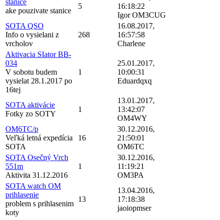
stanice
5
16:18:22
ake pouzivate stanice
Igor OM3CUG
SOTA QSO
16.08.2017,
Info o vysielani z
268
16:57:58
vrcholov
Charlene
Aktivacia SIator BB-
034
25.01.2017,
V sobotu budem
1
10:00:31
vysielat 28.1.2017 po
Eduardqxq
16tej
13.01.2017,
SOTA aktivácie
1
13:42:07
Fotky zo SOTY
OM4WY
OM6TC/p
30.12.2016,
Veľká letná expedícia
16
21:50:01
SOTA
OM6TC
SOTA Osečný Vrch
30.12.2016,
551m
1
11:19:21
Aktivita 31.12.2016
OM3PA
SOTA watch OM
13.04.2016,
prihlasenie
13
17:18:38
problem s prihlasenim
jaoiopmser
koty