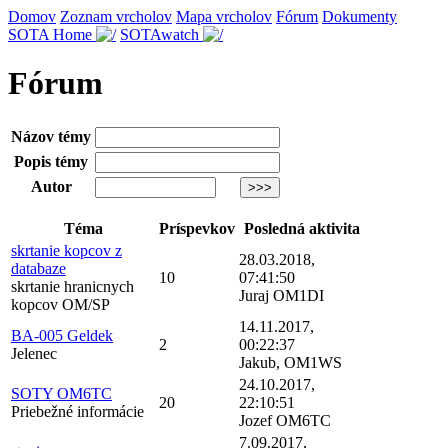
Domov
Zoznam vrcholov
Mapa vrcholov
Fórum
Dokumenty
SOTA Home
SOTAwatch
Fórum
Názov témy
Popis témy
Autor
Téma
Príspevkov
Posledná aktivita
skrtanie kopcov z
28.03.2018,
databaze
10
07:41:50
skrtanie hranicnych
Juraj OM1DI
kopcov OM/SP
14.11.2017,
BA-005 Geldek
2
00:22:37
Jelenec
Jakub, OM1WS
24.10.2017,
SOTY OM6TC
20
22:10:51
Priebežné informácie
Jozef OM6TC
7.09.2017,