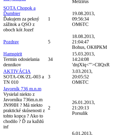
Melzirus
SOTA Chopok a
Ďumbier
19.08.2013,
Ďakujem za pekný
1
09:56:34
zážitok a QSO z
OM6TC
oboch kót Jozef
18.08.2013,
Pozdrav
5
21:04:47
Bohus, OK8PKM
Hamspirit
15.03.2013,
Termin odosielania
34
14:24:08
dennikov
'dnjXlq<'">CllQxR
AKTIVÁCIA
3.03.2013,
SOTA-OK/ZL-003 a
3
20:05:52
TN 010
OM6TC
Javorník 736 m.n.m
Vysielal niekto z
Javorníku 736m.n.m
26.01.2013,
JN99IH ? Má niekto
2
21:20:13
praktické skúsenosti z
Porsulik
tohto kopca ? Ako to
chodilo ? Ď za každú
inf
6.01.2013,