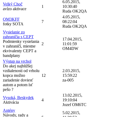
6.05.2015,
Velký Choč
1
10:30:40
avízo aktivace
Ruda OK2QA
4.05.2015,
OM3KFF
7
08:22:04
fotky SOTA
Ruda OK2QA
Vysielanie zo
zahraničia s CEPT
17.04.2015,
Podmienky vysielania
2
11:01:59
v zahraničí, miestne
OM4DW
ekvivalenty CEPT a
bandplany
Výstup na vrchol
Do akej najbližšej
vzdialenosti od vrholu
2.03.2015,
kopca možno
12
15:59:22
zariadenie doviesť
za-005
autom a potom ísť
pešo ?
13.02.2015,
Vysoká, Beskydek
4
19:10:04
Aktivácia
Jozef OM6TC
Antény
5.02.2015,
Návody, rady a