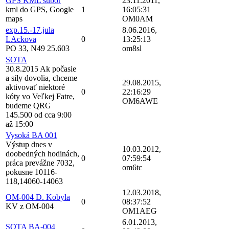
GPS KML subor
23.11.2011,
kml do GPS, Google
1
16:05:31
maps
OM0AM
exp.15.-17.jula
8.06.2016,
LAckova
0
13:25:13
PO 33, N49 25.603
om8sl
SOTA
30.8.2015 Ak počasie
a sily dovolia, chceme
29.08.2015,
aktivovať niektoré
0
22:16:29
kóty vo Veľkej Fatre,
OM6AWE
budeme QRG
145.500 od cca 9:00
až 15:00
Vysoká BA 001
Výstup dnes v
10.03.2012,
doobedných hodinách,
0
07:59:54
práca prevážne 7032,
om6tc
pokusne 10116-
118,14060-14063
12.03.2018,
OM-004 D. Kobyla
0
08:37:52
KV z OM-004
OM1AEG
6.01.2013,
SOTA BA-004