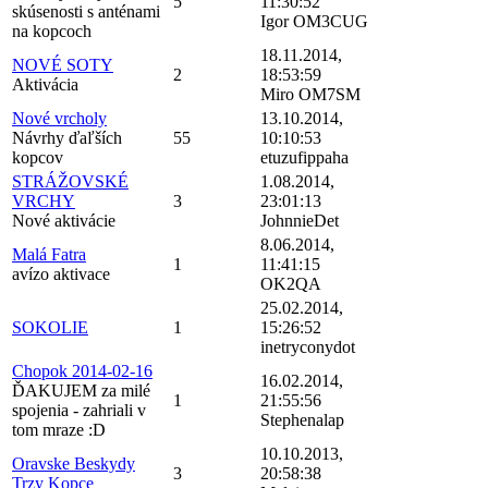
5
11:30:52
skúsenosti s anténami
Igor OM3CUG
na kopcoch
18.11.2014,
NOVÉ SOTY
2
18:53:59
Aktivácia
Miro OM7SM
Nové vrcholy
13.10.2014,
Návrhy ďaľších
55
10:10:53
kopcov
etuzufippaha
STRÁŽOVSKÉ
1.08.2014,
VRCHY
3
23:01:13
Nové aktivácie
JohnnieDet
8.06.2014,
Malá Fatra
1
11:41:15
avízo aktivace
OK2QA
25.02.2014,
SOKOLIE
1
15:26:52
inetryconydot
Chopok 2014-02-16
16.02.2014,
ĎAKUJEM za milé
1
21:55:56
spojenia - zahriali v
Stephenalap
tom mraze :D
10.10.2013,
Oravske Beskydy
3
20:58:38
Trzy Kopce