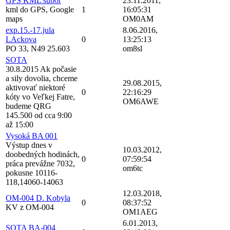
GPS KML subor
23.11.2011,
kml do GPS, Google
1
16:05:31
maps
OM0AM
exp.15.-17.jula
8.06.2016,
LAckova
0
13:25:13
PO 33, N49 25.603
om8sl
SOTA
30.8.2015 Ak počasie
a sily dovolia, chceme
29.08.2015,
aktivovať niektoré
0
22:16:29
kóty vo Veľkej Fatre,
OM6AWE
budeme QRG
145.500 od cca 9:00
až 15:00
Vysoká BA 001
Výstup dnes v
10.03.2012,
doobedných hodinách,
0
07:59:54
práca prevážne 7032,
om6tc
pokusne 10116-
118,14060-14063
12.03.2018,
OM-004 D. Kobyla
0
08:37:52
KV z OM-004
OM1AEG
6.01.2013,
SOTA BA-004