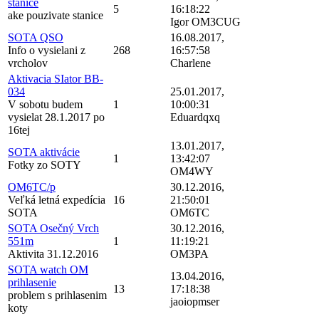
stanice
5
16:18:22
ake pouzivate stanice
Igor OM3CUG
SOTA QSO
16.08.2017,
Info o vysielani z
268
16:57:58
vrcholov
Charlene
Aktivacia SIator BB-
034
25.01.2017,
V sobotu budem
1
10:00:31
vysielat 28.1.2017 po
Eduardqxq
16tej
13.01.2017,
SOTA aktivácie
1
13:42:07
Fotky zo SOTY
OM4WY
OM6TC/p
30.12.2016,
Veľká letná expedícia
16
21:50:01
SOTA
OM6TC
SOTA Osečný Vrch
30.12.2016,
551m
1
11:19:21
Aktivita 31.12.2016
OM3PA
SOTA watch OM
13.04.2016,
prihlasenie
13
17:18:38
problem s prihlasenim
jaoiopmser
koty