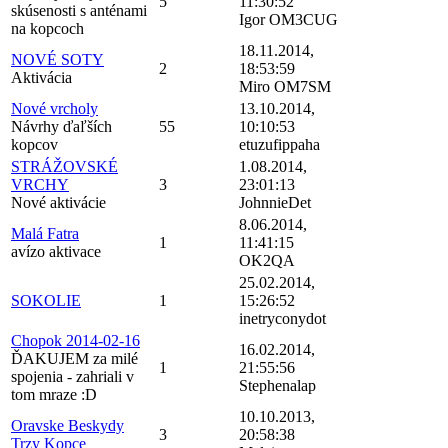
5
11:30:52
skúsenosti s anténami
Igor OM3CUG
na kopcoch
18.11.2014,
NOVÉ SOTY
2
18:53:59
Aktivácia
Miro OM7SM
Nové vrcholy
13.10.2014,
Návrhy ďaľších
55
10:10:53
kopcov
etuzufippaha
STRÁŽOVSKÉ
1.08.2014,
VRCHY
3
23:01:13
Nové aktivácie
JohnnieDet
8.06.2014,
Malá Fatra
1
11:41:15
avízo aktivace
OK2QA
25.02.2014,
SOKOLIE
1
15:26:52
inetryconydot
Chopok 2014-02-16
16.02.2014,
ĎAKUJEM za milé
1
21:55:56
spojenia - zahriali v
Stephenalap
tom mraze :D
10.10.2013,
Oravske Beskydy
3
20:58:38
Trzy Kopce