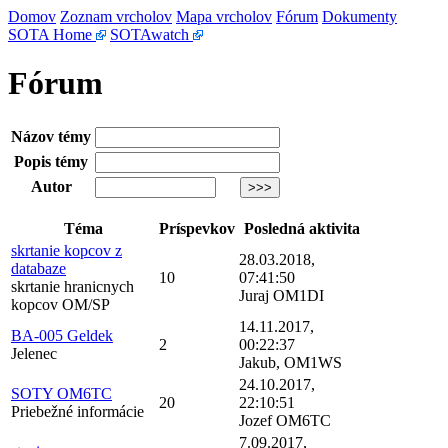
Domov
Zoznam vrcholov
Mapa vrcholov
Fórum
Dokumenty
SOTA Home
SOTAwatch
Fórum
Názov témy
Popis témy
Autor
Téma
Príspevkov
Posledná aktivita
skrtanie kopcov z
28.03.2018,
databaze
10
07:41:50
skrtanie hranicnych
Juraj OM1DI
kopcov OM/SP
14.11.2017,
BA-005 Geldek
2
00:22:37
Jelenec
Jakub, OM1WS
24.10.2017,
SOTY OM6TC
20
22:10:51
Priebežné informácie
Jozef OM6TC
7.09.2017,