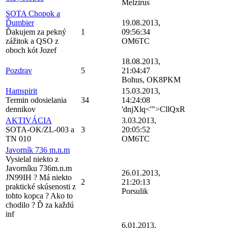
Melzirus
SOTA Chopok a
Ďumbier
19.08.2013,
Ďakujem za pekný
1
09:56:34
zážitok a QSO z
OM6TC
oboch kót Jozef
18.08.2013,
Pozdrav
5
21:04:47
Bohus, OK8PKM
Hamspirit
15.03.2013,
Termin odosielania
34
14:24:08
dennikov
'dnjXlq<'">CllQxR
AKTIVÁCIA
3.03.2013,
SOTA-OK/ZL-003 a
3
20:05:52
TN 010
OM6TC
Javorník 736 m.n.m
Vysielal niekto z
Javorníku 736m.n.m
26.01.2013,
JN99IH ? Má niekto
2
21:20:13
praktické skúsenosti z
Porsulik
tohto kopca ? Ako to
chodilo ? Ď za každú
inf
6.01.2013,