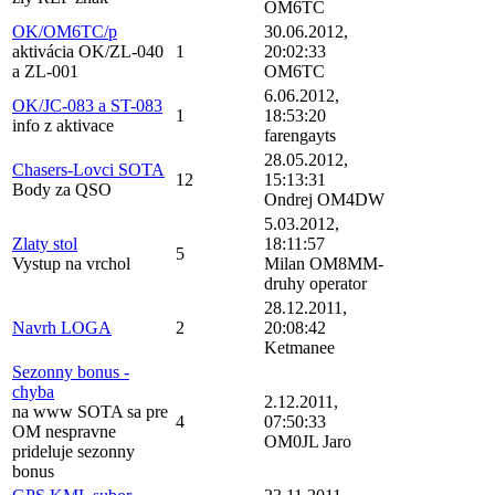
OM6TC
OK/OM6TC/p
30.06.2012,
aktivácia OK/ZL-040
1
20:02:33
a ZL-001
OM6TC
6.06.2012,
OK/JC-083 a ST-083
1
18:53:20
info z aktivace
farengayts
28.05.2012,
Chasers-Lovci SOTA
12
15:13:31
Body za QSO
Ondrej OM4DW
5.03.2012,
Zlaty stol
18:11:57
5
Vystup na vrchol
Milan OM8MM-
druhy operator
28.12.2011,
Navrh LOGA
2
20:08:42
Ketmanee
Sezonny bonus -
chyba
2.12.2011,
na www SOTA sa pre
4
07:50:33
OM nespravne
OM0JL Jaro
prideluje sezonny
bonus