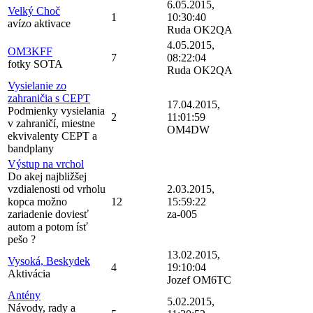
6.05.2015,
Velký Choč
1
10:30:40
avízo aktivace
Ruda OK2QA
4.05.2015,
OM3KFF
7
08:22:04
fotky SOTA
Ruda OK2QA
Vysielanie zo
zahraničia s CEPT
17.04.2015,
Podmienky vysielania
2
11:01:59
v zahraničí, miestne
OM4DW
ekvivalenty CEPT a
bandplany
Výstup na vrchol
Do akej najbližšej
vzdialenosti od vrholu
2.03.2015,
kopca možno
12
15:59:22
zariadenie doviesť
za-005
autom a potom ísť
pešo ?
13.02.2015,
Vysoká, Beskydek
4
19:10:04
Aktivácia
Jozef OM6TC
Antény
5.02.2015,
Návody, rady a