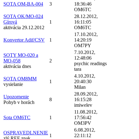
SOTA OM-BA-004
3
18:36:46
OM6TC
SOTA OK/MO-024
28.12.2012,
Gírová
1
16:11:05
aktivácia 29.12.2012
OM6TC
17.10.2012,
Konvertor Adif/CSV
1
14:20:19
OM7PY
7.10.2012,
SOTY MO-020 a
12:48:06
MO-058
2
psychic readings
aktivácia dnes
tara
4.10.2012,
SOTA OM8MM
1
20:40:30
vysielanie
Milan
28.09.2012,
Upozornenie
8
16:15:28
Pohyb v horách
imiwelev
11.08.2012,
Sota OM6TC
1
17:56:42
OM3PV
6.08.2012,
OSPRAVEDLNENIE
1
22:11:12
zlý REF znak