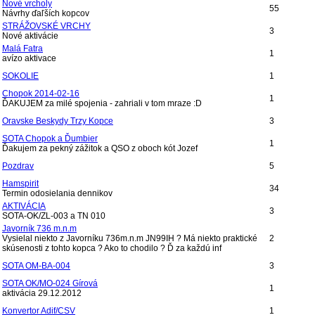
Nové vrcholy
55
Návrhy ďaľších kopcov
STRÁŽOVSKÉ VRCHY
3
Nové aktivácie
Malá Fatra
1
avízo aktivace
SOKOLIE
1
Chopok 2014-02-16
1
ĎAKUJEM za milé spojenia - zahriali v tom mraze :D
Oravske Beskydy Trzy Kopce
3
SOTA Chopok a Ďumbier
1
Ďakujem za pekný zážitok a QSO z oboch kót Jozef
Pozdrav
5
Hamspirit
34
Termin odosielania dennikov
AKTIVÁCIA
3
SOTA-OK/ZL-003 a TN 010
Javorník 736 m.n.m
Vysielal niekto z Javorníku 736m.n.m JN99IH ? Má niekto praktické
2
skúsenosti z tohto kopca ? Ako to chodilo ? Ď za každú inf
SOTA OM-BA-004
3
SOTA OK/MO-024 Gírová
1
aktivácia 29.12.2012
Konvertor Adif/CSV
1