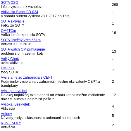
SOTA QSO
268
Info o vysielani z vrcholov
Aktivacia SIator BB-034
1
V sobotu budem vysielat 28.1.2017 po 16tej
SOTA aktivácie
1
Fotky zo SOTY
OM6TC/p
16
Veľká letná expedícia SOTA
SOTA Osečný Vrch 551m
1
Aktivita 31.12.2016
SOTA watch OM prihlasenie
13
problem s prihlasenim koty
Velký Choč
1
avízo aktivace
OM3KFF
7
fotky SOTA
Vysielanie zo zahraničia s CEPT
Podmienky vysielania v zahraničí, miestne ekvivalenty CEPT a
2
bandplany
Výstup na vrchol
Do akej najbližšej vzdialenosti od vrholu kopca možno zariadenie
12
doviesť autom a potom ísť pešo ?
Vysoká, Beskydek
4
Aktivácia
Antény
5
Návody, rady a skúsenosti s anténami na kopcoch
NOVÉ SOTY
2
Aktivácia