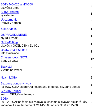
SOTY MO-020 a MO-058
2
aktivácia dnes
SOTA OM8MM
1
vysielanie
Upozornenie
8
Pohyb v horách
Sota OM6TC
1
OSPRAVEDLNENIE
1
zlý REF znak
OK/OM6TC/p
1
aktivácia OK/ZL-040 a ZL-001
OK/JC-083 a ST-083
1
info z aktivace
Chasers-Lovci SOTA
12
Body za QSO
Zlaty stol
5
Vystup na vrchol
Navrh LOGA
2
Sezonny bonus - chyba
4
na www SOTA sa pre OM nespravne prideluje sezonny bonus
GPS KML subor
1
kml do GPS, Google maps
SOTA
30.8.2015 Ak počasie a sily dovolia, chceme aktivovať niektoré kóty
0
vo Veľkej Fatre, budeme QRG 145.500 od cca 9:00 až 15:00