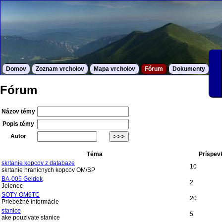
Domov
Zoznam vrcholov
Mapa vrcholov
Fórum
Dokumenty
S
Fórum
Názov témy
Popis témy
Autor
Téma
Príspev
skrtanie kopcov z databaze
10
skrtanie hranicnych kopcov OM/SP
BA-005 Geldek
2
Jelenec
SOTY OM6TC
20
Priebežné informácie
stanice
5
ake pouzivate stanice